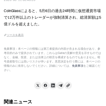
CoinGlassによると、5月6日の過去24時間に仮想通貨市場
で12万件以上のトレーダーが強制清算され、総清算額は5
億ドルを超えました。
ソースを表示
免責事項：本ページの情報には第三者提供の内容が含まれる場合があり、参
考目的のみで提供されています。これらはGateの見解や意見を示すものでは
なく、金融、投資、または法律上の助言を構成するものでもありません。暗
号資産取引には高いリスクが伴います。意思決定を行う際には、本ページの
情報のみに依存しないでください。詳細については、
免責事項
をご確認くだ
さい。
関連ニュース