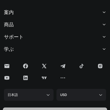
案内
当社について
商品
採用情報
P2P
サポート
ニュースルーム
交換 & ブロック取引
VIP特典
F1 Oracle Red Bull Racing 公式スポンサー
学ぶ
現物取引
機関向けサービス
利用規約
アカデミー
証拠金取引
フィードバック
リスク警告
Gateニュース
投資センター
お知らせ
プライバシー規約
Gateブログ
ETF
手数料
クッキーポリシー
暗号貨百科事典
先物
ヘルプセンター
メディアキット
Gateリサーチ
CFD
日本語
USD
上場申請
準備金証明
ビットコイン半減期
株式
スマートコントラクトセキュリティ
ライセンス
ETHアップグレード
Alpha