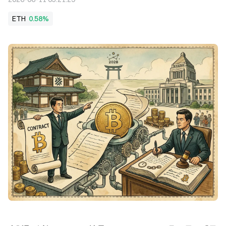
ETH
0.58%