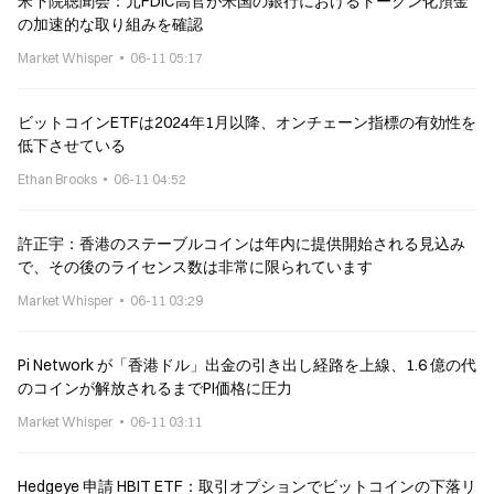
米下院聴聞会：元FDIC高官が米国の銀行におけるトークン化預金
の加速的な取り組みを確認
Market Whisper
06-11 05:17
ビットコインETFは2024年1月以降、オンチェーン指標の有効性を
低下させている
Ethan Brooks
06-11 04:52
許正宇：香港のステーブルコインは年内に提供開始される見込み
で、その後のライセンス数は非常に限られています
Market Whisper
06-11 03:29
Pi Network が「香港ドル」出金の引き出し経路を上線、1.6 億の代
のコインが解放されるまでPI価格に圧力
Market Whisper
06-11 03:11
Hedgeye 申請 HBIT ETF：取引オプションでビットコインの下落リ