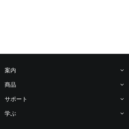
案内
当社について
商品
採用情報
P2P
サポート
ニュースルーム
交換 & ブロック取引
VIP特典
F1 Oracle Red Bull Racing 公式スポンサー
学ぶ
現物取引
機関向けサービス
利用規約
アカデミー
証拠金取引
フィードバック
リスク警告