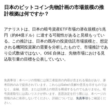
日本のビットコイン先物計画の市場規模の推
計根拠は何ですか？
アナリストは、日本の暗号資産ETF市場の潜在規模が1兆
円（約64億ドル）に達する可能性があると見積もってい
る。この推計は、日本の既存の投資信託市場規模と、想定
される機関投資家の需要を分析したもので、市場推計であ
り公式数値ではない。OSE 自体は、先物市場における見
込取引量の目標を公表していない。
免責事項：本ページの情報には第三者提供の内容が含まれる場合があり、参
考目的のみで提供されています。これらはGateの見解や意見を示すものでは
なく、金融、投資、または法律上の助言を構成するものでもありません。暗
号資産取引には高いリスクが伴います。意思決定を行う際には、本ページの
情報のみに依存しないでください。詳細については、
免責事項
をご確認くだ
さい。