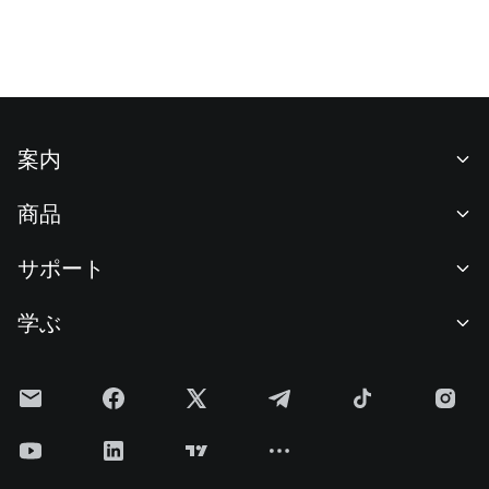
案内
当社について
商品
採用情報
P2P
サポート
ニュースルーム
交換 & ブロック取引
VIP特典
F1 Oracle Red Bull Racing 公式スポンサー
学ぶ
現物取引
機関向けサービス
利用規約
アカデミー
証拠金取引
フィードバック
リスク警告
Gateニュース
投資センター
お知らせ
プライバシー規約
Gateブログ
ETF
手数料
クッキーポリシー
暗号貨百科事典
先物