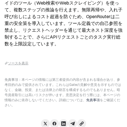
イドのツール（Web検索やWebスクレイピング）を使っ
て、複数ステップの推論を行えます。無限再帰や、入れ子
呼び出しによるコスト超過を防ぐため、OpenRouterは二
重の安全策を導入しています。ツール定義での自己参照を
禁止し、リクエストヘッダーを通じて最大ネスト深度を強
制することで、さらにAPIリクエストごとのタスク実行総
数を上限設定しています。
ソースを表示
免責事項：本ページの情報には第三者提供の内容が含まれる場合があり、参
考目的のみで提供されています。これらはGateの見解や意見を示すものでは
なく、金融、投資、または法律上の助言を構成するものでもありません。暗
号資産取引には高いリスクが伴います。意思決定を行う際には、本ページの
情報のみに依存しないでください。詳細については、
免責事項
をご確認くだ
さい。