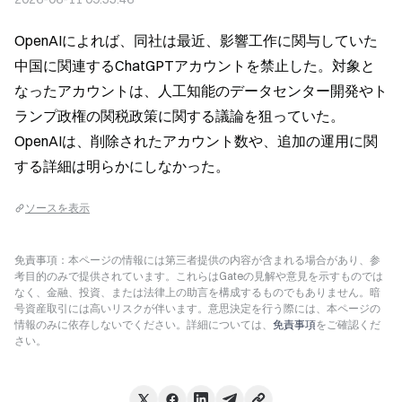
OpenAIによれば、同社は最近、影響工作に関与していた
中国に関連するChatGPTアカウントを禁止した。対象と
なったアカウントは、人工知能のデータセンター開発やト
ランプ政権の関税政策に関する議論を狙っていた。
OpenAIは、削除されたアカウント数や、追加の運用に関
する詳細は明らかにしなかった。
ソースを表示
免責事項：本ページの情報には第三者提供の内容が含まれる場合があり、参
考目的のみで提供されています。これらはGateの見解や意見を示すものでは
なく、金融、投資、または法律上の助言を構成するものでもありません。暗
号資産取引には高いリスクが伴います。意思決定を行う際には、本ページの
情報のみに依存しないでください。詳細については、
免責事項
をご確認くだ
さい。