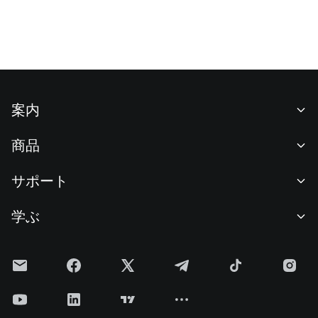
案内
当社について
商品
採用情報
P2P
サポート
ニュースルーム
交換 & ブロック取引
VIP特典
F1 Oracle Red Bull Racing 公式スポンサー
学ぶ
現物取引
機関向けサービス
利用規約
アカデミー
証拠金取引
フィードバック
リスク警告
Gateニュース
投資センター
お知らせ
プライバシー規約
Gateブログ
ETF
手数料
クッキーポリシー
暗号貨百科事典
先物