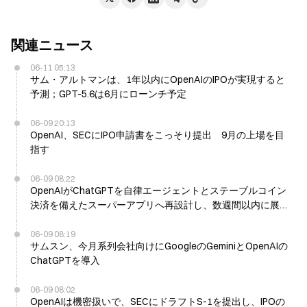
関連ニュース
06-11 05:13
サム・アルトマンは、1年以内にOpenAIのIPOが実現すると
予測；GPT-5.6は6月にローンチ予定
06-09 20:13
OpenAI、SECにIPO申請書をこっそり提出 9月の上場を目
指す
06-09 08:22
OpenAIがChatGPTを自律エージェントとステーブルコイン
決済を備えたスーパーアプリへ再設計し、数週間以内に展開
へ
06-09 08:19
サムスン、今月系列会社向けにGoogleのGeminiとOpenAIの
ChatGPTを導入
06-09 08:02
OpenAIは機密扱いで、SECにドラフトS-1を提出し、IPOの