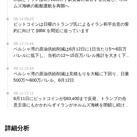
ムズ海峡の船舶運航を再開へ
06-14 09:20
ビットコインは日曜のトランプ氏によるイラン和平合意の誓
約に向けて $65K を間近に迫っています
06-13 15:48
ペルシャ湾の原油供給削減は6月12日に1日当たり5〜6百万
バレルに低下し、当初の12〜15百万バレル推計を大きく下
回った
06-12 15:43
ペルシャ湾の原油供給削減は見積もりを大幅に下回り、日量
500万〜600万バレル、6月12日
06-12 13:12
6月11日にビットコインが$63,400まで反発、トランプの合
意主張にもかかわらずイランがホルムズ海峡を閉鎖し続けて
いるため
詳細分析