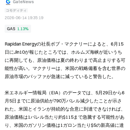
GateNews
コモディティ
2026-06-14 19:35:19
GAS
1.13%
Rapidan Energyの社長ボブ・マクナリーによると、6月15
日にJin10が報じたところでは、ホルムズ海峡が近いうち
に再開しても、原油価格は夏の終わりまで高止まりする可
能性が高い。マクナリーは、米国の戦略備蓄を含む世界の
原油市場のバッファが急速に減っていると警告した。
米エネルギー情報局（EIA）のデータでは、5月29日から6
月5日までに原油供給が790万バレル減少したことが示さ
れた。米国とイランが持続的な合意に到達できなければ、
原油価格は1バレル当たり約$115まで急騰する可能性があ
り、米国のガソリン価格は1ガロン当たり$5の新高値に達