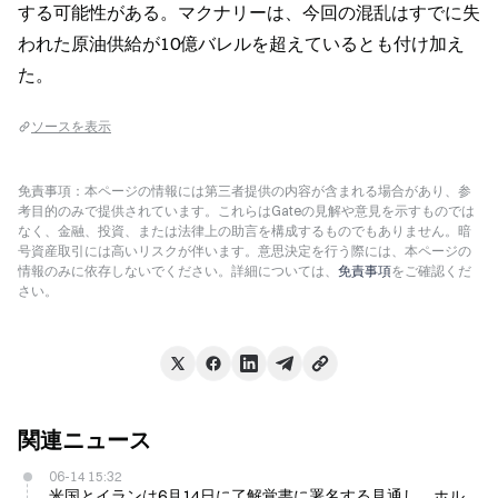
する可能性がある。マクナリーは、今回の混乱はすでに失
われた原油供給が10億バレルを超えているとも付け加え
た。
ソースを表示
免責事項：本ページの情報には第三者提供の内容が含まれる場合があり、参
考目的のみで提供されています。これらはGateの見解や意見を示すものでは
なく、金融、投資、または法律上の助言を構成するものでもありません。暗
号資産取引には高いリスクが伴います。意思決定を行う際には、本ページの
情報のみに依存しないでください。詳細については、
免責事項
をご確認くだ
さい。
関連ニュース
06-14 15:32
米国とイランは6月14日に了解覚書に署名する見通し、ホル