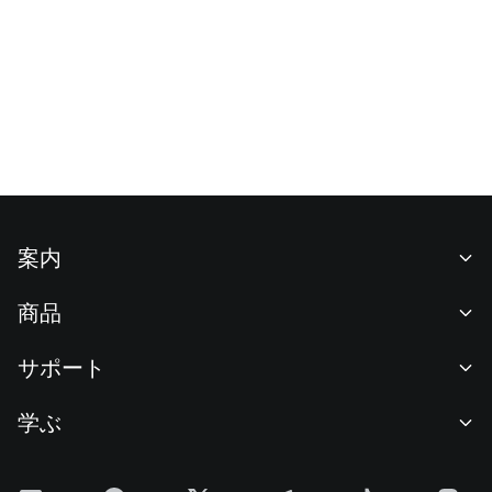
案内
当社について
商品
採用情報
P2P
サポート
ニュースルーム
交換 & ブロック取引
VIP特典
F1 Oracle Red Bull Racing 公式スポンサー
学ぶ
現物取引
機関向けサービス
利用規約
アカデミー
証拠金取引
フィードバック
リスク警告