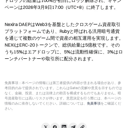
ドロップの総量は100%が初日にロック解除され、キャン
ペーンは2026年3月9日17:00（UTC+8）に終了します。
Nexira DAEPはWeb3を基盤としたクロスゲーム資産取引
プラットフォームであり、Rubyと呼ばれる汎用暗号通貨
を通じて複数のゲーム間で資産の相互運用を実現します。
NEXIはERC-20トークンで、総供給量は5億枚です。その
うち15%はエアドロップに、5%は流動性確保に、3%はロ
ーンチパートナーや取引所に配分されます。
免責事項：本ページの情報には第三者提供の内容が含まれる場合があり、参
考目的のみで提供されています。これらはGateの見解や意見を示すものでは
なく、金融、投資、または法律上の助言を構成するものでもありません。暗
号資産取引には高いリスクが伴います。意思決定を行う際には、本ページの
情報のみに依存しないでください。詳細については、
免責事項
をご確認くだ
さい。