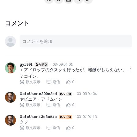
コメント
gy1991
·
03-09 04:02
エアドロップのタスクを行ったが、報酬がもらえない。ゴ
ミコイン。
原文表示
返信
0
GateUser-e300e2cd
·
03-09 02:04
ヤビニア・アドムイン
原文表示
返信
0
GateUser-13d3a54e
·
03-07 07:13
クソ
原文表示
返信
0