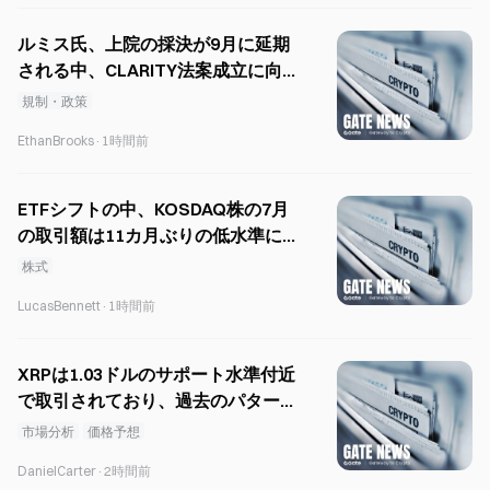
ルミス氏、上院の採決が9月に延期
される中、CLARITY法案成立に向
けた取り組みを再開
規制・政策
EthanBrooks
·
1時間前
ETFシフトの中、KOSDAQ株の7月
の取引額は11カ月ぶりの低水準に
達した
株式
LucasBennett
·
1時間前
XRPは1.03ドルのサポート水準付近
で取引されており、過去のパターン
は回復の可能性を示唆している。
市場分析
価格予想
DanielCarter
·
2時間前