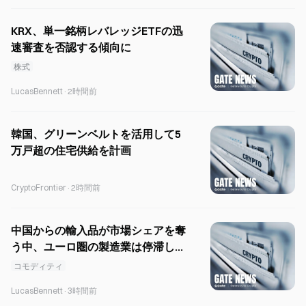
KRX、単一銘柄レバレッジETFの迅
速審査を否認する傾向に
株式
LucasBennett
·
2時間前
韓国、グリーンベルトを活用して5
万戸超の住宅供給を計画
CryptoFrontier
·
2時間前
中国からの輸入品が市場シェアを奪
う中、ユーロ圏の製造業は停滞して
います。
コモディティ
LucasBennett
·
3時間前