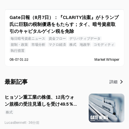
Gate日報（8月7日）：『CLARITY法案』がトランプ
氏に巨額の税制優遇をもたらす；タイ、暗号資産取
引のキャピタルゲイン税を免除
毎日暗号資産ニュース
資金フロー
デリバティブデータ
規制・政策
市場分析
マクロ経済
株式
地政学
コモディティ
執行措置
08-07 01:22
Market Whisper
最新記事
詳細
ヒョソン重工業の株価、12兆ウォ
ン規模の受注見通しを受け49.5％急
騰
株式
LucasBennett
·
36分前