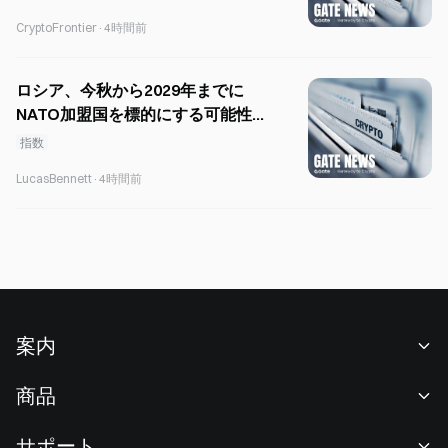
CryptoFrontier
·
4時間前
ロシア、今秋から2029年までに
NATO加盟国を標的にする可能性―
米情報機関が警告
指数
LucasBennett
·
4時間前
案内
当社について
商品
採用情報
P2P
サポート