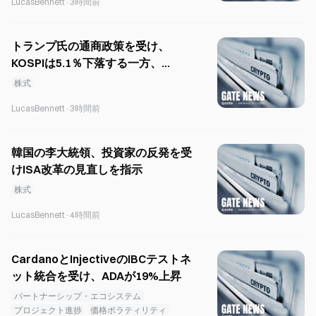
LucasBennett
·
3時間前
トランプ氏の通商政策を受け、
KOSPIは5.1％下落する一方、
KOSDAQは10.98％急騰
株式
LucasBennett
·
3時間前
韓国の李大統領、投資家の反発を受
けISA改革の見直しを指示
株式
LucasBennett
·
4時間前
CardanoとInjectiveのIBCテストネ
ット統合を受け、ADAが19%上昇
パートナーシップ・エコシステム
プロジェクト進捗
価格ボラティリティ