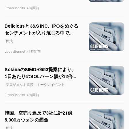
EthanBrooks
·
4時間前
DeliciousとK&S INC、IPOをめぐる
センチメントが入り混じる中で
KOSDAQに上場
株式
LucasBennett
·
4時間前
SolanaのSIMD-0553提案により、
1日あたりのSOLバーン額が12倍に
増加し、65万ドルに達する可能性
プロジェクト進捗
トークンイベント
があります。
EthanBrooks
·
4時間前
韓国、空売り違反で3社に計21億
5,000万ウォンの罰金
株式