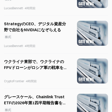
LucasBennett
·
4時間前
StrategyのCEO、デジタル資産分
野で自社をNVIDIAになぞらえる
株式
LucasBennett
·
4時間前
ウクライナ東部で、ウクライナの
FPVドローンがロシア軍の戦車を標
的にする
CryptoFrontier
·
4時間前
グレースケール、Chainlink Trust
ETFの2026年第1四半期報告書を
SECに提出
株式