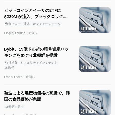
ビットコインとイーサのETFに
$220M が流入、ブラックロックが
木曜の流入を主導
資金フロー
株式
オンチェーンデータ
CryptoFrontier
·
3時間前
Bybit、15億ドル超の暗号資産ハッ
キングをめぐり北朝鮮を提訴
執行措置
セキュリティインシデント
地政学
EthanBrooks
·
3時間前
熱波による農産物価格の高騰で、韓
国の食品価格が急騰
コモディティ