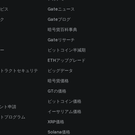
ビス
Gateニュース
ク
Gateブログ
暗号貨百科事典
Gateリサーチ
ー
ビットコイン半減期
ETHアップグレード
トラクトセキュリテ
ビッグデータ
暗号貨価格
）
GTの価格
ビットコイン価格
ャント申請
イーサリアム価格
トプログラム
XRP価格
Solana価格