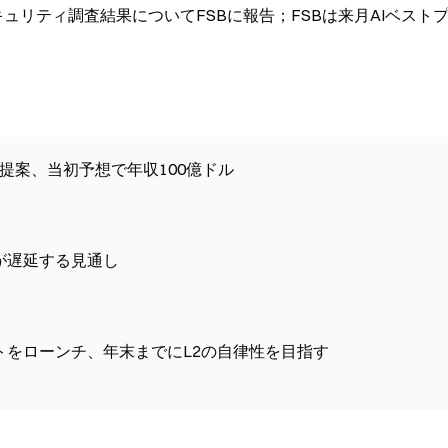
イバーセキュリティ調査結果についてFSBに報告；FSBは来月AIベスト
提案、当初予想で年収100億ドル
が遅延する見通し
ロボットをローンチ、年末までにL2の自律性を目指す