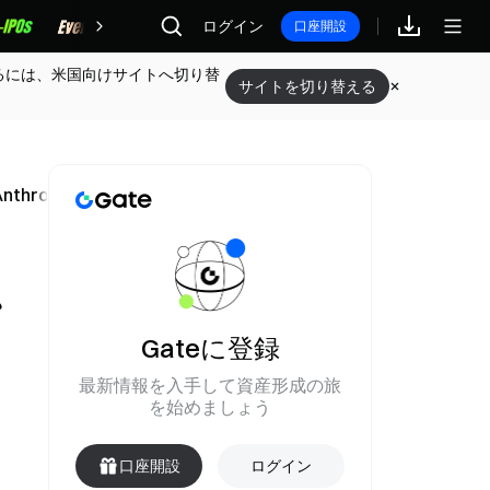
報酬
ログイン
口座開設
るには、米国向けサイトへ切り替
サイトを切り替える
hropic投資に火をつけた理由
、
Gateに登録
最新情報を入手して資産形成の旅
を始めましょう
口座開設
ログイン