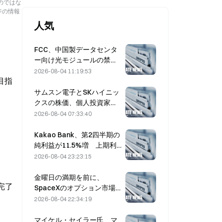
のではな
ジの情報
人気
FCC、中国製データセンタ
ー向け光モジュールの禁止
案を策定、Xinyuanは27%
2026-08-04 11:19:53
目指
の市場シェアに影響を受け
る可能性
サムスン電子とSKハイニッ
クスの株価、個人投資家の
買いで5％安から回復
2026-08-04 07:33:40
Kakao Bank、第2四半期の
純利益が11.5%増 上期利
益は過去最高を記録
2026-08-04 23:23:15
金曜日の満期を前に、
を完了
SpaceXのオプション市場
で権利行使価格330ドルの
2026-08-04 22:34:19
謎めいたコールポジション
に$20M を確認
マイケル・セイラー氏、マ