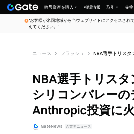
暗号資産を購入
相場情報
取引
先物
"お客様が米国地域から当ウェブサイトにアクセスされ
えてください。"
ニュース
フラッシュ
NBA選手トリスタ
NBA選手トリス
シリコンバレーの
Anthropic投資
GateNews
AI業界ニュース