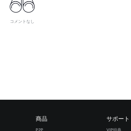
コメントなし
商品
サポート
P2P
VIP特典