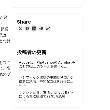
った経
Share
ト
ク起業
私は
と付け
投稿者の更新
を共同
Adobeは、PhotoshopやAcrobatを
含む70以上のツールを備えた
に、質
ChatGPTプラグインを8月7日にリ
7分前
他のプ
リースする。
パシフィック航空の中間期利益が3
倍超に急増、中間配当は8.69倍に増
加、株価は12.3％上昇
6分前
サンシン証券、Sh Nonghyup Bank
による買収観測で29.91％急騰
7分前