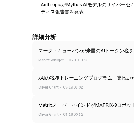
AnthropicがMythos AIモデルのサ
ティス報告書を発表
詳細分析
マーク・キューバンが米国のAIトークン税を
Market Whisper
05-19 01:25
xAIの税務トレーニングプログラム、支払い
Oliver Grant
05-19 01:02
MatrixスーパーマインドがMATRIX-3
Oliver Grant
05-19 00:52