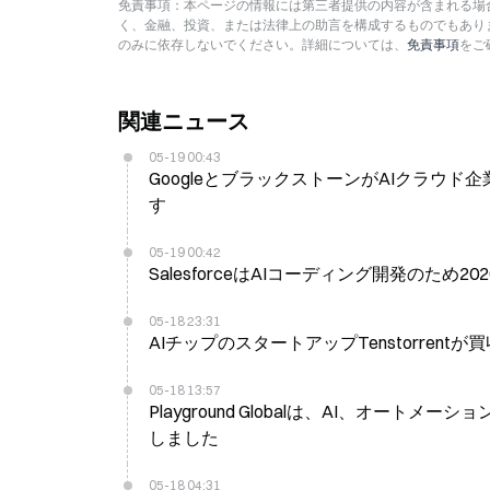
免責事項：本ページの情報には第三者提供の内容が含まれる場合
く、金融、投資、または法律上の助言を構成するものでもあり
のみに依存しないでください。詳細については、
免責事項
をご
関連ニュース
05-19 00:43
GoogleとブラックストーンがAIクラウド
す
05-19 00:42
SalesforceはAIコーディング開発のため20
05-18 23:31
AIチップのスタートアップTenstorren
05-18 13:57
Playground Globalは、AI、オー
しました
05-18 04:31