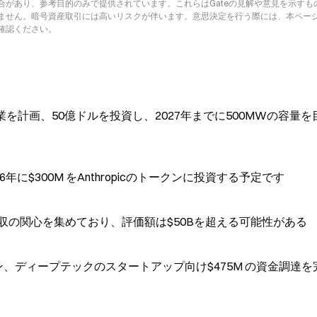
があり、参考目的のみで提供されています。これらはGateの見解や意見を示すも
ません。暗号資産取引には高いリスクが伴います。意思決定を行う際には、本ペー
確認ください。
企業を計画、50億ドルを投資し、2027年までに500MWの容量を
26年に$300M をAnthropicのトークンに投資する予定です
tが買収の関心を集めており、評価額は$50Bを超える可能性がある
トメーション、ディープテックのスタートアップ向け$475M の資金調達