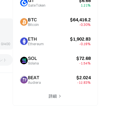
GT
$6.68
GateToken
1.21%
BTC
$64,416.2
Bitcoin
-0.30%
ETH
$1,902.83
0/400
Ethereum
-0.28%
SOL
$72.68
ント
Solana
-1.54%
BEAT
$2.024
Audiera
-12.83%
詳細