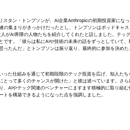
のトリスタン・トンプソンが、AI企業Anthropicの初期投資家にな
関連の集まりがきっかけだったとし、トンプソンはポッドキャス
拠点の友人がAI界隈の人物たちを紹介してくれたと話しました。テッ
とです。「彼らは私にAIや技術の未来の話をずっとしていて、
思ったんだ」とトンプソンは振り返り、最終的に参加を決めた
といった仕組みを通じて初期段階のテック投資を広げ、知人たち
にとって多くのチャンスが開けた」と彼は述べています。さら
り、AIやテック関連のベンチャーにますます積極的に取り組む
ートを構築できるようになった点を強調しました。