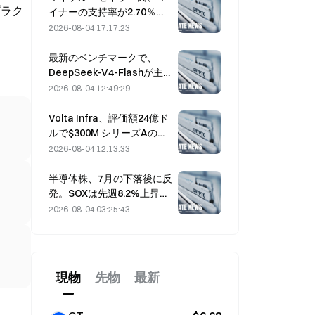
プラク
イナーの支持率が2.70％で
停滞する中、BIP-110の支
2026-08-04 17:17:23
持者に「立ち止まる」よう
呼びかける
最新のベンチマークで、
DeepSeek-V4-Flashが主
要AIモデルの中で最も低い
2026-08-04 12:49:29
運用コストを実現
Volta Infra、評価額24億ド
ルで$300M シリーズAの資
金調達ラウンドを完了、
2026-08-04 12:13:33
a16zとAltimeterが主導
半導体株、7月の下落後に反
発。SOXは先週8.2%上昇、
AMD、Western Digital、
2026-08-04 03:25:43
SanDiskの決算に注目
現物
先物
最新