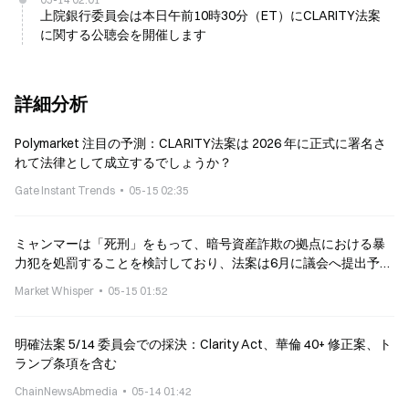
上院銀行委員会は本日午前10時30分（ET）にCLARITY法案
に関する公聴会を開催します
詳細分析
Polymarket 注目の予測：CLARITY法案は 2026 年に正式に署名さ
れて法律として成立するでしょうか？
Gate Instant Trends
05-15 02:35
ミャンマーは「死刑」をもって、暗号資産詐欺の拠点における暴
力犯を処罰することを検討しており、法案は6月に議会へ提出予定
です
Market Whisper
05-15 01:52
明確法案 5/14 委員会での採決：Clarity Act、華倫 40+ 修正案、ト
ランプ条項を含む
ChainNewsAbmedia
05-14 01:42