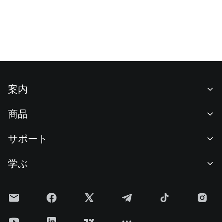
案内
当社について
商品
採用情報
P2P
サポート
ニュースルーム
交換 & ブロック取引
VIP特典
F1 Oracle Red Bull Racing 公式スポンサー
学ぶ
現物取引
機関向けサービス
利用規約
アカデミー
証拠金取引
フィードバック
リスク警告
Gateニュース
投資センター
お知らせ
プライバシー規約
Gateブログ
ETF