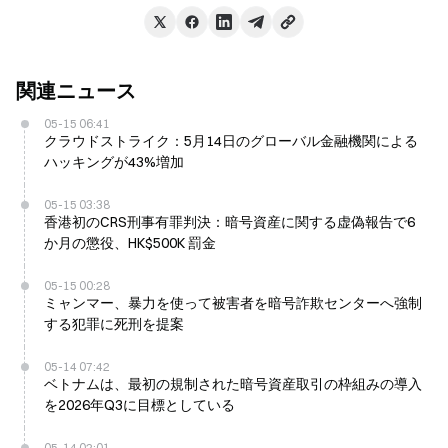
関連ニュース
05-15 06:41
クラウドストライク：5月14日のグローバル金融機関による
ハッキングが43%増加
05-15 03:38
香港初のCRS刑事有罪判決：暗号資産に関する虚偽報告で6
か月の懲役、HK$500K 罰金
05-15 00:28
ミャンマー、暴力を使って被害者を暗号詐欺センターへ強制
する犯罪に死刑を提案
05-14 07:42
ベトナムは、最初の規制された暗号資産取引の枠組みの導入
を2026年Q3に目標としている
05-14 02:01