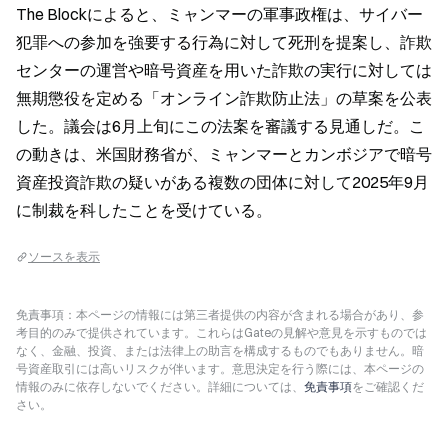
The Blockによると、ミャンマーの軍事政権は、サイバー
犯罪への参加を強要する行為に対して死刑を提案し、詐欺
センターの運営や暗号資産を用いた詐欺の実行に対しては
無期懲役を定める「オンライン詐欺防止法」の草案を公表
した。議会は6月上旬にこの法案を審議する見通しだ。こ
の動きは、米国財務省が、ミャンマーとカンボジアで暗号
資産投資詐欺の疑いがある複数の団体に対して2025年9月
に制裁を科したことを受けている。
ソースを表示
免責事項：本ページの情報には第三者提供の内容が含まれる場合があり、参
考目的のみで提供されています。これらはGateの見解や意見を示すものでは
なく、金融、投資、または法律上の助言を構成するものでもありません。暗
号資産取引には高いリスクが伴います。意思決定を行う際には、本ページの
情報のみに依存しないでください。詳細については、
免責事項
をご確認くだ
さい。