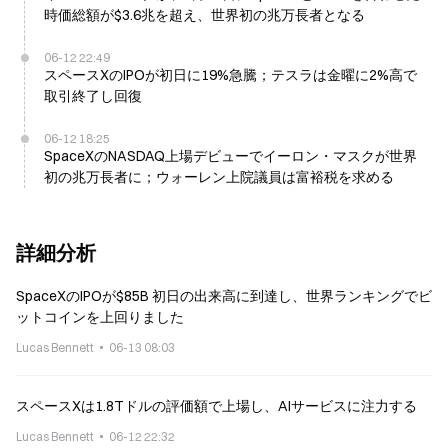
時価総額が$3.6兆を超え、世界初の兆万長者となる
06-12 22:49
スペースXのIPOが初日に19%急騰；テスラは金曜に2%高で
取引終了し回復
06-12 18:25
SpaceXのNASDAQ上場デビューでイーロン・マスクが世界
初の兆万長者に；ウォーレン上院議員は富裕税を求める
詳細分析
SpaceXのIPOが$85B 初日の出来高に到達し、世界ランキングでビ
ットコインを上回りました
Lucas Bennett
06-13 08:03
スペースXは1.8Tドルの評価額で上場し、AIサービスに注力する
Lucas Bennett
06-12 22:32