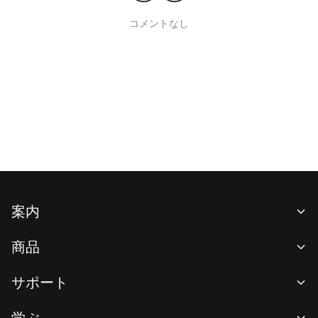
コメントなし
案内
当社について
商品
採用情報
P2P
サポート
ニュースルーム
交換 & ブロック取引
VIP特典
F1 Oracle Red Bull Racing 公式スポンサー
学ぶ