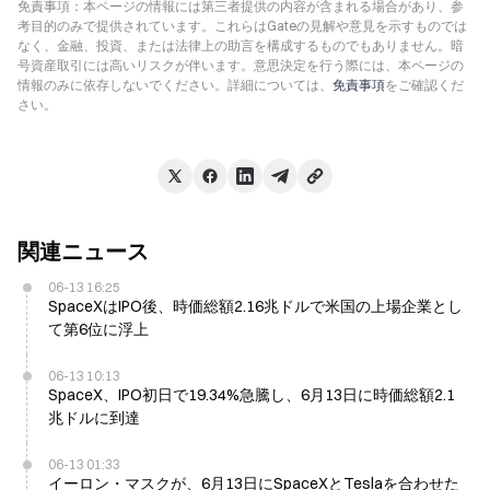
免責事項：本ページの情報には第三者提供の内容が含まれる場合があり、参
考目的のみで提供されています。これらはGateの見解や意見を示すものでは
なく、金融、投資、または法律上の助言を構成するものでもありません。暗
号資産取引には高いリスクが伴います。意思決定を行う際には、本ページの
情報のみに依存しないでください。詳細については、
免責事項
をご確認くだ
さい。
関連ニュース
06-13 16:25
SpaceXはIPO後、時価総額2.16兆ドルで米国の上場企業とし
て第6位に浮上
06-13 10:13
SpaceX、IPO初日で19.34%急騰し、6月13日に時価総額2.1
兆ドルに到達
06-13 01:33
イーロン・マスクが、6月13日にSpaceXとTeslaを合わせた