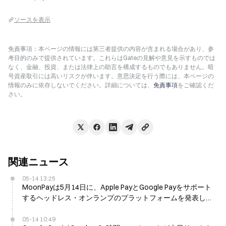
ソースを表示
免責事項：本ページの情報には第三者提供の内容が含まれる場合があり、参
考目的のみで提供されています。これらはGateの見解や意見を示すものでは
なく、金融、投資、または法律上の助言を構成するものでもありません。暗
号資産取引には高いリスクが伴います。意思決定を行う際には、本ページの
情報のみに依存しないでください。詳細については、
免責事項
をご確認くだ
さい。
関連ニュース
05-14 13:25
MoonPayは5月14日に、Apple PayとGoogle Payをサポート
するヘッドレス・オンランプのプラットフォームを発表しま
す
05-14 10:49