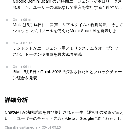
Google Gemini Spark の24時間エージェントが本日リークさ
れました。ユーザーの確認なしで購入を実行する可能性があ
ります
05-14 09:51
Metaは5月14日に、音声、リアルタイムの視覚認識、そして
ショッピング用ツールを備えたMuse Spark AIを発表しまし
た
05-14 07:37
テンセントがエージェント用メモリシステムをオープンソー
ス化、トークン使用量を最大61%削減
05-14 06:11
IBM、5月5日のThink 2026で拡張されたAIとブロックチェー
ン統合を発表
詳細分析
ChatGPTが法的訴訟を再び提起される一件！運営側の秘密が漏え
いし、ユーザーのチャット内容がMetaとGoogleに渡されたとし
て告発される
ChainNewsAbmedia
05-14 09:25