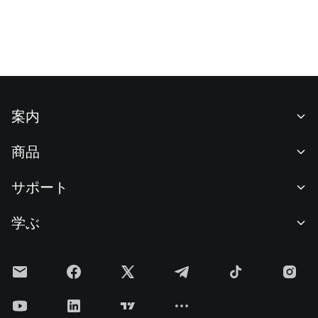
案内
当社について
商品
採用情報
P2P
サポート
ニュースルーム
交換 & ブロック取引
VIP特典
F1 Oracle Red Bull Racing 公式スポンサー
学ぶ
現物取引
機関向けサービス
利用規約
アカデミー
証拠金取引
フィードバック
リスク警告
Gateニュース
投資センター
お知らせ
プライバシー規約
Gateブログ
ETF
手数料
クッキーポリシー