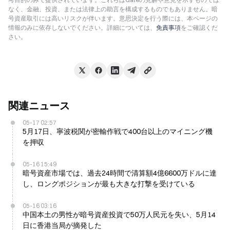
なく、金融、投資、または法律上の助言を構成するものでもありません。暗
号資産取引には高いリスクが伴います。意思決定を行う際には、本ページの
情報のみに依存しないでください。詳細については、
免責事項
をご確認くだ
さい。
関連ニュース
05-17 02:57
5月17日、寧波税関が密輸作戦で400台以上のマイニング機
を押収
05-16 15:49
暗号資産市場では、過去24時間で清算額4億6600万ドルに達
し、ロングポジションが最も大きな打撃を受けている
05-16 03:16
中国本土の男性が暗号資産投資で50万人民元を失い、5月14
日に香港当局が摘発した