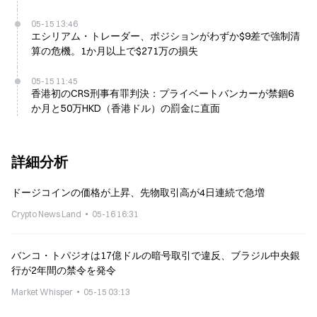
05-15 13:46
エシリアム・トレーダー、ポジションがわずか$9差で強制清
算の危機。1か月以上で$271万の損失
05-15 11:45
香港初のCRS刑事有罪判決：プライベートバンカーが禁錮6
か月と50万HKD（香港ドル）の罰金に直面
詳細分析
ドージコインの価格が上昇、先物取引高が4日連続で急増
Crypto News Land
05-16 16:31
バンコ・トパジオは17億ドルの暗号取引で違反、ブラジル中央銀
行が2年間の禁令を発令
Market Whisper
05-15 03:13