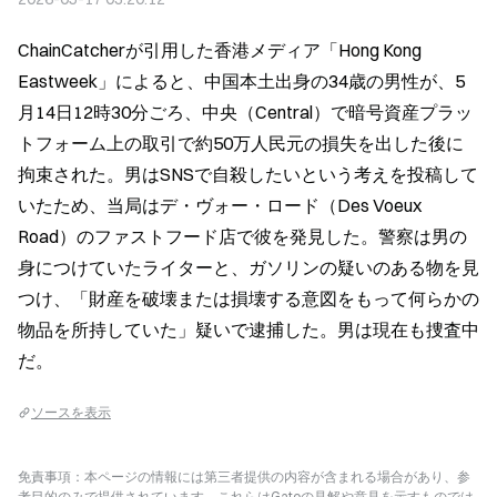
ChainCatcherが引用した香港メディア「Hong Kong 
Eastweek」によると、中国本土出身の34歳の男性が、5
月14日12時30分ごろ、中央（Central）で暗号資産プラッ
トフォーム上の取引で約50万人民元の損失を出した後に
拘束された。男はSNSで自殺したいという考えを投稿して
いたため、当局はデ・ヴォー・ロード（Des Voeux 
Road）のファストフード店で彼を発見した。警察は男の
身につけていたライターと、ガソリンの疑いのある物を見
つけ、「財産を破壊または損壊する意図をもって何らかの
物品を所持していた」疑いで逮捕した。男は現在も捜査中
だ。
ソースを表示
免責事項：本ページの情報には第三者提供の内容が含まれる場合があり、参
考目的のみで提供されています。これらはGateの見解や意見を示すものでは