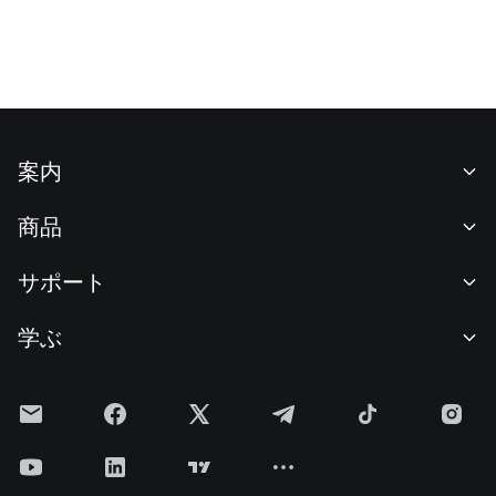
案内
当社について
商品
採用情報
P2P
サポート
ニュースルーム
交換 & ブロック取引
VIP特典
F1 Oracle Red Bull Racing 公式スポンサー
学ぶ
現物取引
機関向けサービス
利用規約
アカデミー
証拠金取引
フィードバック
リスク警告
Gateニュース
投資センター
お知らせ
プライバシー規約
Gateブログ
ETF
手数料
クッキーポリシー
暗号貨百科事典
先物