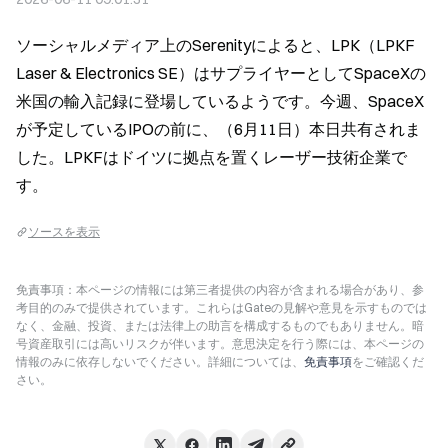
ソーシャルメディア上のSerenityによると、LPK（LPKF 
Laser & Electronics SE）はサプライヤーとしてSpaceXの
米国の輸入記録に登場しているようです。今週、SpaceX
が予定しているIPOの前に、（6月11日）本日共有されま
した。LPKFはドイツに拠点を置くレーザー技術企業で
す。
ソースを表示
免責事項：本ページの情報には第三者提供の内容が含まれる場合があり、参
考目的のみで提供されています。これらはGateの見解や意見を示すものでは
なく、金融、投資、または法律上の助言を構成するものでもありません。暗
号資産取引には高いリスクが伴います。意思決定を行う際には、本ページの
情報のみに依存しないでください。詳細については、
免責事項
をご確認くだ
さい。