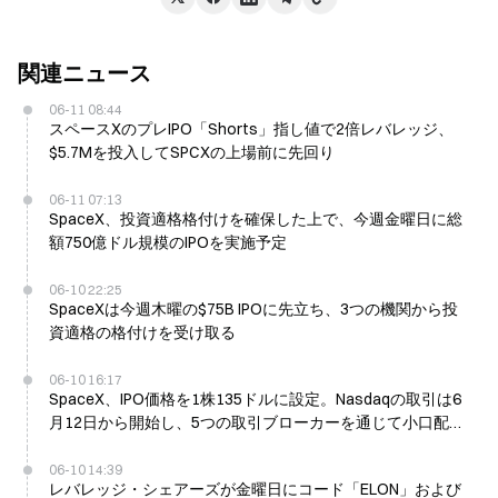
関連ニュース
06-11 08:44
スペースXのプレIPO「Shorts」指し値で2倍レバレッジ、
$5.7Mを投入してSPCXの上場前に先回り
06-11 07:13
SpaceX、投資適格格付けを確保した上で、今週金曜日に総
額750億ドル規模のIPOを実施予定
06-10 22:25
SpaceXは今週木曜の$75B IPOに先立ち、3つの機関から投
資適格の格付けを受け取る
06-10 16:17
SpaceX、IPO価格を1株135ドルに設定。Nasdaqの取引は6
月12日から開始し、5つの取引ブローカーを通じて小口配分
を実施
06-10 14:39
レバレッジ・シェアーズが金曜日にコード「ELON」および