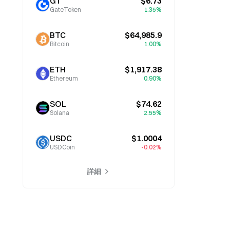
GT
$6.73
GateToken
1.35%
BTC
$64,985.9
Bitcoin
1.00%
ETH
$1,917.38
Ethereum
0.90%
SOL
$74.62
Solana
2.55%
USDC
$1.0004
USDCoin
-0.02%
詳細