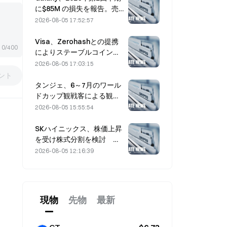
に$85M の損失を報告。売
上高は3億ドル下振れし、株
2026-08-05 17:52:57
価は7.23％下落
Visa、Zerohashとの提携
0/400
によりステーブルコイン決
済をVisa Directに統合
2026-08-05 17:03:15
ント
タンジェ、6～7月のワール
ドカップ観戦客による観光
需要を追い風に売上高5％増
2026-08-05 15:55:54
SKハイニックス、株価上昇
を受け株式分割を検討 幹
部「不可能ではない」
2026-08-05 12:16:39
現物
先物
最新