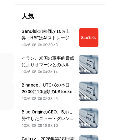
人気
SanDiskの株価が10％上
昇：HBFはAIストレージの
新たなサイクルをどう切り
2026-08-05 09:39:53
開くのか、決算は成長シナ
リオを裏付けられるか？
イラン、米国の軍事的脅威
によりオマーンとのホルム
ズ海峡合意が遅延すると表
2026-08-05 04:35:14
明（8月5日）
Binance、UTC+8の本日
20:00に10種類のbStocks
取引ペアの取引を開始、メ
2026-08-05 02:33:45
イカー手数料は無料
Blue OriginのCEO、5月に
発生したニュー・グレンの
爆発はBE-4エンジンのバル
2026-08-05 18:58:10
ブ故障が原因と説明
Galaxy、2026年第2四半期