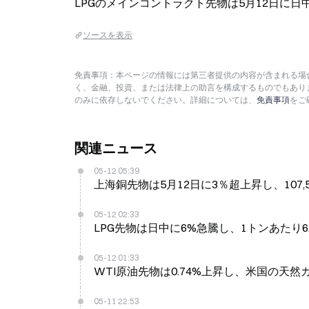
LPGのメインコントラクト先物は5月12日に日中
ソースを表示
免責事項：本ページの情報には第三者提供の内容が含まれる場合
く、金融、投資、または法律上の助言を構成するものでもあり
のみに依存しないでください。詳細については、
免責事項
をご
関連ニュース
05-12 05:39
上海銅先物は5月12日に3％超上昇し、107,
05-12 02:33
LPG先物は日中に6%急騰し、1トンあたり6,
05-12 01:33
WTI原油先物は0.74%上昇し、米国の天然ガ
05-11 22:53