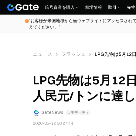
暗号資産を購入
相場情報
取引
先物
"お客様が米国地域から当ウェブサイトにアクセスされ
えてください。"
ニュース
フラッシュ
LPG先物は5月12
LPG先物は5月12
人民元/トンに達
GateNews
コモディティ
2026-05-12 06:27:44