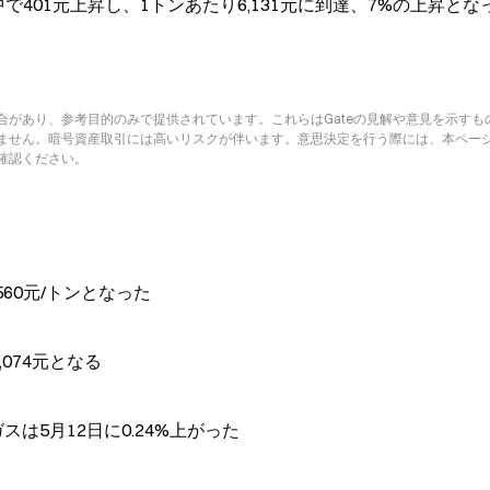
で401元上昇し、1トンあたり6,131元に到達、7%の上昇とな
があり、参考目的のみで提供されています。これらはGateの見解や意見を示すも
ません。暗号資産取引には高いリスクが伴います。意思決定を行う際には、本ペー
確認ください。
560元/トンとなった
074元となる
スは5月12日に0.24%上がった