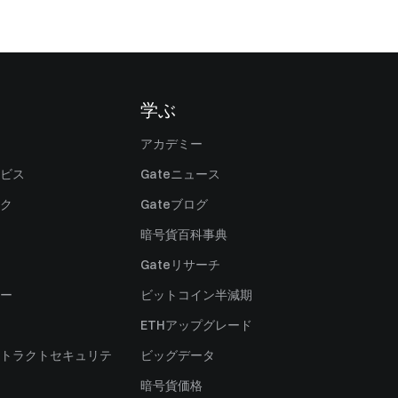
学ぶ
アカデミー
ビス
Gateニュース
ク
Gateブログ
暗号貨百科事典
Gateリサーチ
ー
ビットコイン半減期
ETHアップグレード
トラクトセキュリテ
ビッグデータ
暗号貨価格