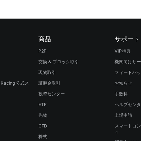
商品
サポート
P2P
VIP特典
交換 & ブロック取引
機関向けサー
現物取引
フィードバッ
ll Racing 公式ス
証拠金取引
お知らせ
投資センター
手数料
ETF
ヘルプセンタ
先物
上場申請
CFD
スマートコン
ィ
株式