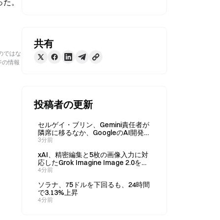
った。
共有
のではな
ジの情報
投稿者の更新
セルゲイ・ブリン、Gemini責任者が
隣席に移るなか、GoogleのAI開発の
最前線に復帰
3分前
xAI、精密編集と5枚の画像入力に対
応したGrok Imagine Image 2.0をリ
リース
4分前
ソラナ、75ドルを下回るも、24時間
で3.13%上昇
4分前