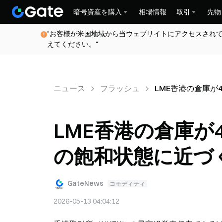
暗号資産を購入
相場情報
取引
先物
"お客様が米国地域から当ウェブサイトにアクセスされ
えてください。"
ニュース
フラッシュ
LME香港の倉庫が
LME香港の倉庫が
の飽和状態に近づ
GateNews
コモディティ
2026-05-13 04:04:12