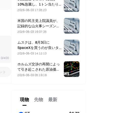
10%急騰し、1トン当たり
6,000ドルに接近
2026-08-03 17:05:23
米国の民主党上院議員が、
記録的な山火事シーズンを
背景に、CFTCに対して山
2026-08-03 16:07:35
火事の賭け商品を制限する
よう求める
ムスクは、8月3日に
SpaceXを買うのが良いタ
イミングだと、現在の見解
2026-08-03 14:12:13
に同意した
0/400
ホルムズ交渉の再開によっ
て引き起こされた原油価格
ント
の急落9%：地政学的リス
2026-08-03 05:19:16
ク・プレミアムは解消した
のか、それとも市場が一時
的に冷えただけなのか？
現物
先物
最新