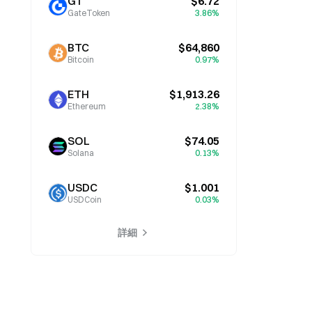
GT
$6.72
GateToken
3.86%
BTC
$64,860
Bitcoin
0.97%
ETH
$1,913.26
Ethereum
2.38%
SOL
$74.05
Solana
0.13%
USDC
$1.001
USDCoin
0.03%
詳細