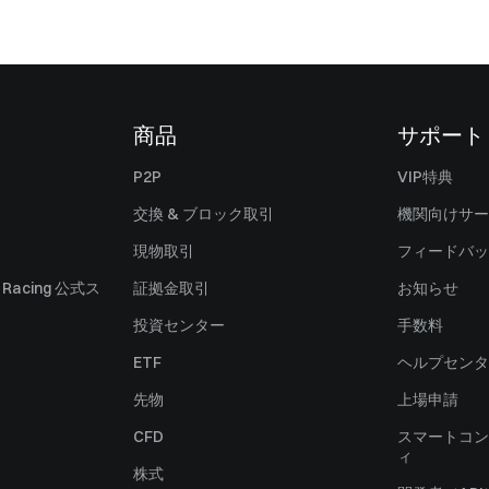
商品
サポート
P2P
VIP特典
交換 & ブロック取引
機関向けサー
現物取引
フィードバッ
ll Racing 公式ス
証拠金取引
お知らせ
投資センター
手数料
ETF
ヘルプセンタ
先物
上場申請
CFD
スマートコン
ィ
株式