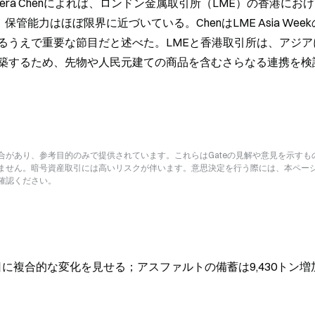
ra Chenによれば、ロンドン金属取引所（LME）の香港にお
管能力はほぼ限界に近づいている。ChenはLME Asia Wee
るうえで重要な節目だと述べた。LMEと香港取引所は、アジア
築するため、先物や人民元建ての商品を含むさらなる連携を検
があり、参考目的のみで提供されています。これらはGateの見解や意見を示すも
ません。暗号資産取引には高いリスクが伴います。意思決定を行う際には、本ペー
確認ください。
に複合的な変化を見せる；アスファルトの備蓄は9,430トン増