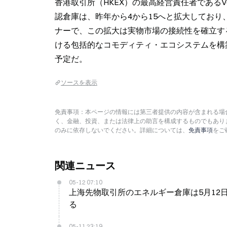
香港取引所（HKEX）の最高経営責任者であるVe
認倉庫は、昨年から4から15へと拡大しており、保
ナーで、この拡大は実物市場の接続性を確立す
ける包括的なコモディティ・エコシステムを構
予定だ。
ソースを表示
免責事項：本ページの情報には第三者提供の内容が含まれる場合
く、金融、投資、または法律上の助言を構成するものでもあり
のみに依存しないでください。詳細については、
免責事項
をご
関連ニュース
05-12 07:10
上海先物取引所のエネルギー倉庫は5月12日
る
05-11 23:19