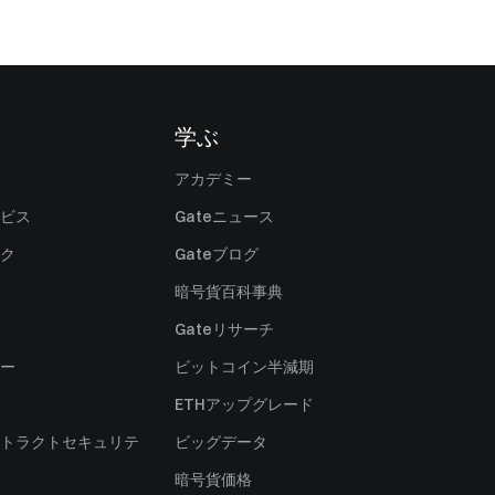
学ぶ
アカデミー
ビス
Gateニュース
ク
Gateブログ
暗号貨百科事典
Gateリサーチ
ー
ビットコイン半減期
ETHアップグレード
トラクトセキュリテ
ビッグデータ
暗号貨価格