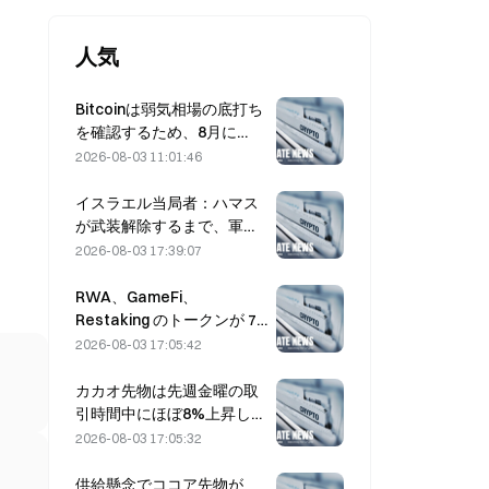
人気
Bitcoinは弱気相場の底打ち
を確認するため、8月に
$63,000を上回って引ける
2026-08-03 11:01:46
必要がある――リサーチが
言うところでは10倍の可能
イスラエル当局者：ハマス
性
が武装解除するまで、軍の
資金拠出（撤退）は行わな
2026-08-03 17:39:07
い
RWA、GameFi、
Restaking のトークンが 7
月のリード市場パフォーマ
2026-08-03 17:05:42
ンスを牽引
カカオ先物は先週金曜の取
引時間中にほぼ8%上昇し、
市場参加者を驚かせた
2026-08-03 17:05:32
供給懸念でココア先物が