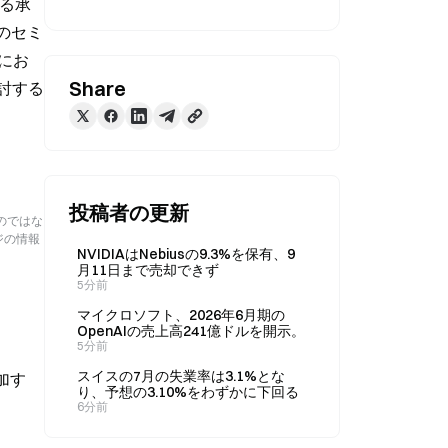
ける承
kのセミ
にお
Share
討する
投稿者の更新
のではな
ジの情報
NVIDIAはNebiusの9.3%を保有、9
月11日まで売却できず
5分前
マイクロソフト、2026年6月期の
OpenAIの売上高241億ドルを開示。
5分前
スイスの7月の失業率は3.1%とな
加す
り、予想の3.10%をわずかに下回る
6分前