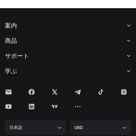
案内
当社について
商品
採用情報
P2P
サポート
ニュースルーム
交換 & ブロック取引
VIP特典
F1 Oracle Red Bull Racing 公式スポンサー
学ぶ
現物取引
機関向けサービス
利用規約
アカデミー
証拠金取引
フィードバック
リスク警告
Gateニュース
投資センター
お知らせ
プライバシー規約
Gateブログ
ETF
手数料
クッキーポリシー
暗号貨百科事典
先物
ヘルプセンター
メディアキット
Gateリサーチ
CFD
日本語
USD
上場申請
準備金証明
ビットコイン半減期
株式