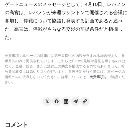
ゲートニュースのメッセージとして、4月10日、レバノン
の高官は、レバノンが来週ワシントンで開催される会議に
参加し、停戦について協議し発表する計画であると述べ
た。高官は、停戦がさらなる交渉の前提条件だと指摘し
た。
免責事項：本ページの情報には第三者提供の内容が含まれる場合があり、参
考目的のみで提供されています。これらはGateの見解や意見を示すものでは
なく、金融、投資、または法律上の助言を構成するものでもありません。暗
号資産取引には高いリスクが伴います。意思決定を行う際には、本ページの
情報のみに依存しないでください。詳細については、
免責事項
をご確認くだ
さい。
コメント