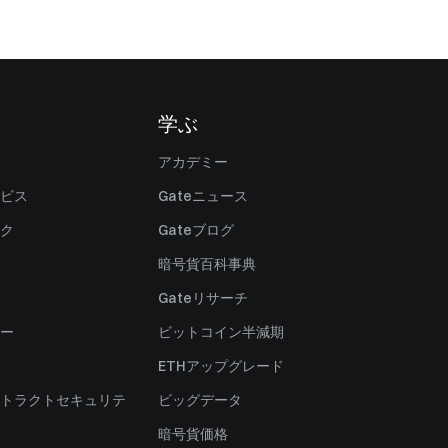
学ぶ
アカデミー
ビス
Gateニュース
ク
Gateブログ
暗号貨百科事典
Gateリサーチ
ー
ビットコイン半減期
ETHアップグレード
トラクトセキュリテ
ビッグデータ
暗号貨価格