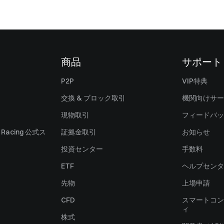
商品
サポート
P2P
VIP特典
交換 & ブロック取引
機関向けサー
現物取引
フィードバッ
ll Racing 公式ス
証拠金取引
お知らせ
投資センター
手数料
ETF
ヘルプセンタ
先物
上場申請
CFD
スマートコン
ィ
株式