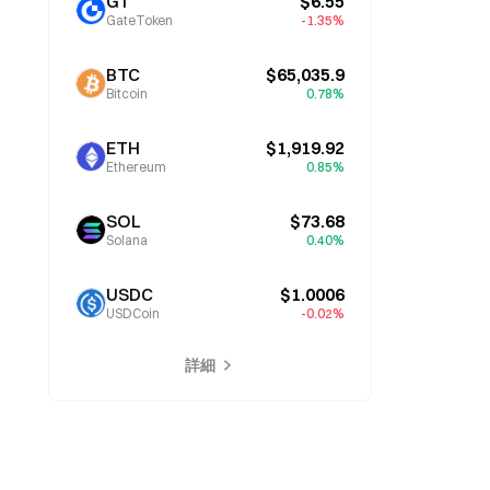
GT
$6.55
GateToken
-1.35%
BTC
$65,035.9
Bitcoin
0.78%
ETH
$1,919.92
Ethereum
0.85%
SOL
$73.68
Solana
0.40%
USDC
$1.0006
USDCoin
-0.02%
詳細