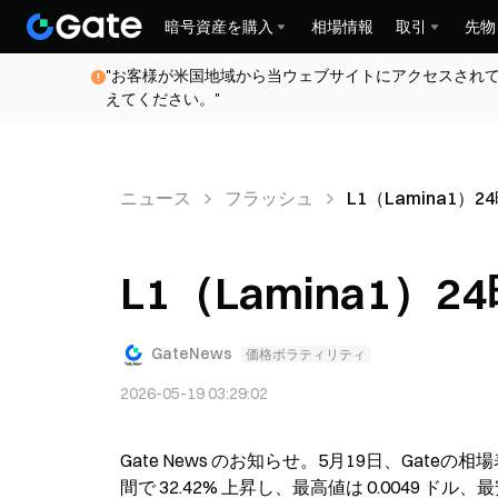
暗号資産を購入
相場情報
取引
先物
"お客様が米国地域から当ウェブサイトにアクセスされ
えてください。"
ニュース
フラッシュ
L1（Lamina1）2
L1（Lamina1）2
GateNews
価格ボラティリティ
2026-05-19 03:29:02
Gate News のお知らせ。5月19日、Gateの相
間で 32.42% 上昇し、最高値は 0.0049 ドル、