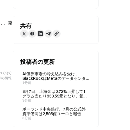
し、発
共有
投稿者の更新
のではな
AI債券市場の冷え込みを受け、
ジの情報
BlackRockはMetaのデータセンタ
ー債務の売却先を長期投資家に変更
1分前
8月7日、上海金は0.72%上昇して1
グラム当たり930.59元となり、銀は
2.44%上昇した。
3分前
ポーランド中央銀行、7月の公式外
貨準備高は2,595億ユーロと報告
3分前