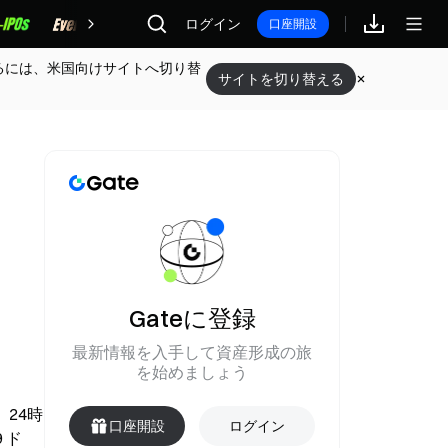
報酬
ログイン
口座開設
るには、米国向けサイトへ切り替
サイトを切り替える
Gateに登録
最新情報を入手して資産形成の旅
を始めましょう
、24時
口座開設
ログイン
 ド