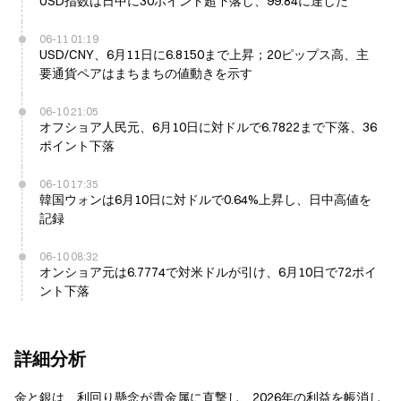
USD指数は日中に30ポイント超下落し、99.84に達した
06-11 01:19
USD/CNY、6月11日に6.8150まで上昇；20ピップス高、主
要通貨ペアはまちまちの値動きを示す
06-10 21:05
オフショア人民元、6月10日に対ドルで6.7822まで下落、36
ポイント下落
06-10 17:35
韓国ウォンは6月10日に対ドルで0.64%上昇し、日中高値を
記録
06-10 08:32
オンショア元は6.7774で対米ドルが引け、6月10日で72ポイ
ント下落
詳細分析
金と銀は、利回り懸念が貴金属に直撃し、2026年の利益を帳消し