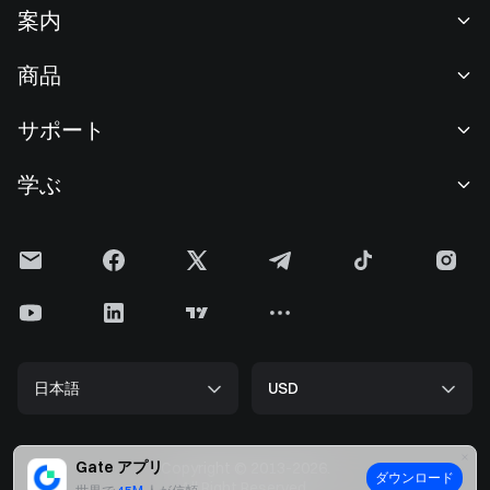
案内
当社について
商品
採用情報
P2P
サポート
ニュースルーム
交換 & ブロック取引
VIP特典
F1 Oracle Red Bull Racing 公式スポンサー
学ぶ
現物取引
機関向けサービス
利用規約
アカデミー
証拠金取引
フィードバック
リスク警告
Gateニュース
投資センター
お知らせ
プライバシー規約
Gateブログ
ETF
手数料
クッキーポリシー
暗号貨百科事典
先物
ヘルプセンター
メディアキット
Gateリサーチ
CFD
日本語
USD
上場申請
準備金証明
ビットコイン半減期
株式
スマートコントラクトセキュリティ
ライセンス
ETHアップグレード
Alpha
開発者（API）
セキュリティ
Gate アプリ
Copyright © 2013-2026.
ダウンロード
ビッグデータ
Gate Pay
All Right Reserved.