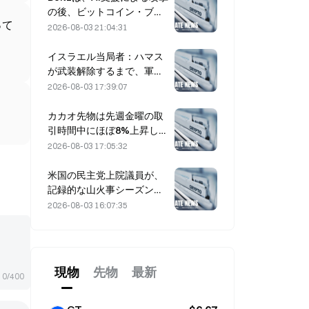
の後、ビットコイン・ブリ
って
ッジのサービスを無期限停
2026-08-03 21:04:31
止しました
イスラエル当局者：ハマス
が武装解除するまで、軍の
資金拠出（撤退）は行わな
2026-08-03 17:39:07
い
カカオ先物は先週金曜の取
引時間中にほぼ8%上昇し、
市場参加者を驚かせた
2026-08-03 17:05:32
米国の民主党上院議員が、
記録的な山火事シーズンを
背景に、CFTCに対して山
2026-08-03 16:07:35
火事の賭け商品を制限する
よう求める
現物
先物
最新
0/400