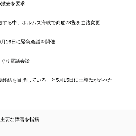
の撤去を要求
告する中、ホルムズ海峡で商船78隻を進路変更
5月16日に緊急会議を開催
めぐり電話会談
終結を目指している、と5月15日に王毅氏が述べた
が主要な障害を指摘