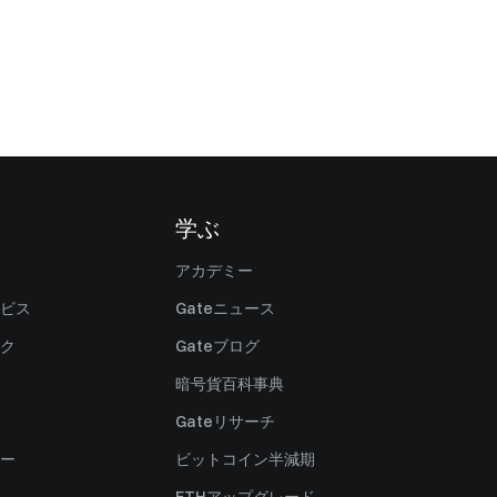
学ぶ
アカデミー
ビス
Gateニュース
ク
Gateブログ
暗号貨百科事典
Gateリサーチ
ー
ビットコイン半減期