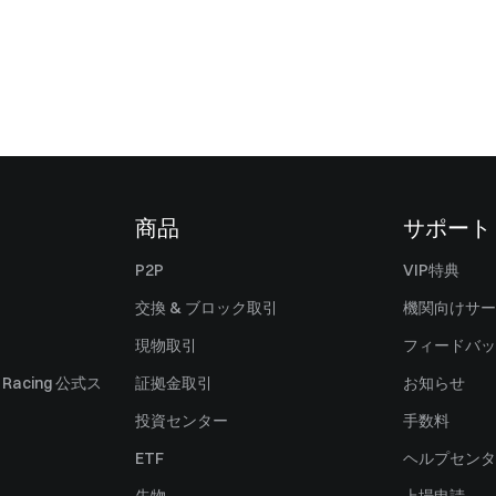
商品
サポート
P2P
VIP特典
交換 & ブロック取引
機関向けサー
現物取引
フィードバッ
ll Racing 公式ス
証拠金取引
お知らせ
投資センター
手数料
ETF
ヘルプセンタ