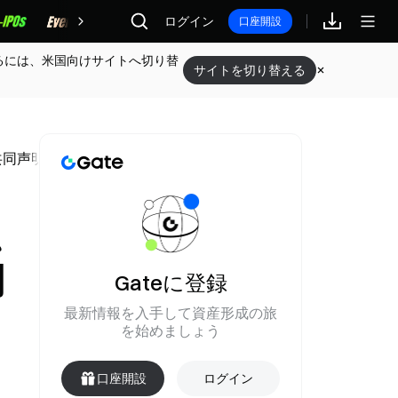
報酬
ログイン
口座開設
るには、米国向けサイトへ切り替
サイトを切り替える
共同声明を発表した
、
明
Gateに登録
最新情報を入手して資産形成の旅
を始めましょう
口座開設
ログイン