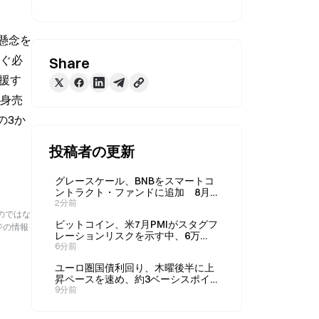
懸念を
防ぐ必
Share
援す
人身売
の3か
投稿者の更新
グレースケール、BNBをスマートコ
ントラクト・ファンドに追加 8月3
日時点の構成比は31%
2分前
のではな
ビットコイン、米7月PMIがスタグフ
ジの情報
レーションリスクを示す中、6万
5,000ドル付近で値固め展開
6分前
ユーロ圏国債利回り、木曜後半に上
昇ペースを速め、約3ベーシスポイ
ント上昇
9分前