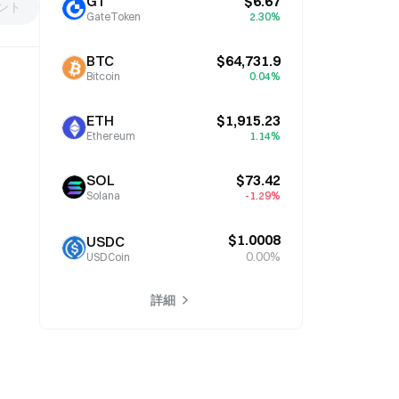
GT
$6.67
ント
GateToken
2.30%
BTC
$64,731.9
Bitcoin
0.04%
ETH
$1,915.23
Ethereum
1.14%
SOL
$73.42
Solana
-1.29%
$1.0008
USDC
0.00%
USDCoin
詳細