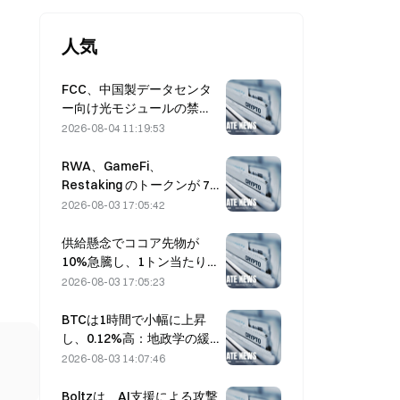
人気
FCC、中国製データセンタ
ー向け光モジュールの禁止
案を策定、Xinyuanは27%
2026-08-04 11:19:53
の市場シェアに影響を受け
る可能性
RWA、GameFi、
Restaking のトークンが 7
月のリード市場パフォーマ
2026-08-03 17:05:42
ンスを牽引
供給懸念でココア先物が
10%急騰し、1トン当たり
6,000ドルに接近
2026-08-03 17:05:23
BTCは1時間で小幅に上昇
し、0.12%高：地政学の緩
和とマクロのムードの連動
2026-08-03 14:07:46
が短期のリバウンドを後押
し
Boltzは、AI支援による攻撃