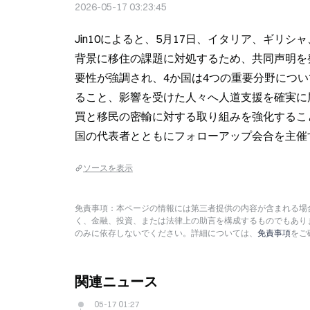
2026-05-17 03:23:45
Jin10によると、5月17日、イタリア、ギ
背景に移住の課題に対処するため、共同声明を
要性が強調され、4か国は4つの重要分野につ
ること、影響を受けた人々へ人道支援を確実に
買と移民の密輸に対する取り組みを強化すること
国の代表者とともにフォローアップ会合を主催
ソースを表示
免責事項：本ページの情報には第三者提供の内容が含まれる場合
く、金融、投資、または法律上の助言を構成するものでもあり
のみに依存しないでください。詳細については、
免責事項
をご
関連ニュース
05-17 01:27