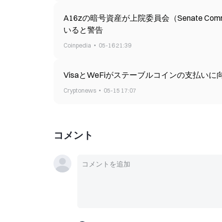
A16zの暗号資産が上院委員会（Senate Co
いると警告
Coinpedia
05-16 21:39
VisaとWeFiがステーブルコインの支払
Cryptonews
05-15 17:07
コメント