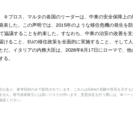
リシャ、キプロス、マルタの各国のリーダーは、中東の安全保障上の
発表した。この声明では、2015年のような移住危機の発生を
いて協議することを約束した。すなわち、中東の治安の改善を支
届けること、EUの移住政策を全面的に実施すること、そして
だ。イタリアの内務大臣は、2026年6月17日にローマで、他
する。
があり、参考目的のみで提供されています。これらはGateの見解や意見を示すも
ません。暗号資産取引には高いリスクが伴います。意思決定を行う際には、本ペー
確認ください。