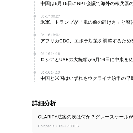
中国は5月15日にNPT会議で海外の核兵器
05-17 00:27
米軍、トランプが「嵐の前の静けさ」と警
05-16 18:07
アフリカCDC、エボラ対策を調整するため
05-16 14:15
ロシアとUAEの大統領が5月16日に中東を
05-16 14:13
中国と米国はいずれもウクライナ紛争の早期
詳細分析
CLARITY法案の次は何か？グレースケール
Coinpedia
05-17 00:38