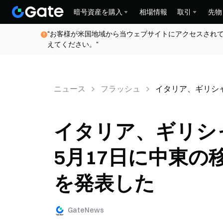
暗号資産を購入
相場情報
取引
先物
"お客様が米国地域から当ウェブサイトにアクセスされ
えてください。"
ニュース
フラッシュ
イタリア、ギリシ
イタリア、ギリシ
5月17日に中東
を発表した
GateNews