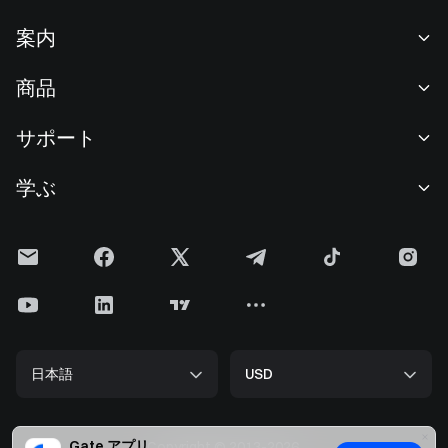
案内
当社について
商品
採用情報
P2P
サポート
ニュースルーム
交換 & ブロック取引
VIP特典
F1 Oracle Red Bull Racing 公式スポンサー
学ぶ
現物取引
機関向けサービス
利用規約
アカデミー
証拠金取引
フィードバック
リスク警告
Gateニュース
投資センター
お知らせ
プライバシー規約
Gateブログ
ETF
手数料
クッキーポリシー
暗号貨百科事典
先物
ヘルプセンター
メディアキット
Gateリサーチ
CFD
日本語
USD
上場申請
準備金証明
ビットコイン半減期
株式
スマートコントラクトセキュリティ
ライセンス
ETHアップグレード
Alpha
開発者（API）
セキュリティ
Gate アプリ
Copyright © 2013-2026.