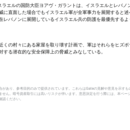
イスラエルの国防大臣ヨアヴ・ガラントは、イスラエルとレバノ
威に直面した場合でもイスラエル軍が全軍事力を展開すると述
在レバノンに展開しているイスラエル兵の防護を最優先するよ
近くの村々にある家屋を取り壊す計画で、軍はそれらをヒズボ
対する潜在的な安全保障上の脅威とみなしている。
があり、参考目的のみで提供されています。これらはGateの見解や意見を示すも
ません。暗号資産取引には高いリスクが伴います。意思決定を行う際には、本ペー
確認ください。