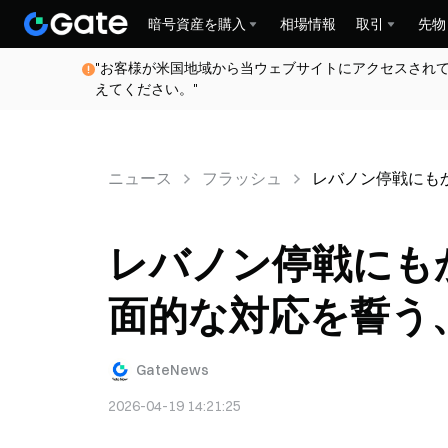
暗号資産を購入
相場情報
取引
先物
"お客様が米国地域から当ウェブサイトにアクセスされ
えてください。"
ニュース
フラッシュ
レバノン停戦にも
レバノン停戦にも
面的な対応を誓う
GateNews
2026-04-19 14:21:25