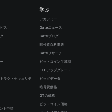
学ぶ
アカデミー
ビス
Gateニュース
ク
Gateブログ
暗号貨百科事典
Gateリサーチ
ー
ビットコイン半減期
ETHアップグレード
トラクトセキュリテ
ビッグデータ
暗号貨価格
）
GTの価格
ビットコイン価格
ャント申請