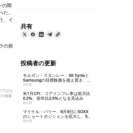
ンの間
べた。
う、イ
共有
ラの前
投稿者の更新
モルガン・スタンレー、SK hynixと
Samsungの目標株価を据え置き、メ
モリー株の調整局面が終了したと示
3分前
唆
のではな
米7月CPI、コアインフレ率は前月比
ジの情報
0.2%、前年比2.5%となる見込み
9分前
マイケル・バリー、8月9日にSOXX
のショートポジションを拡大し、5
銘柄の保有株も増加
9分前