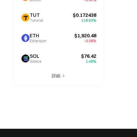
TUT
$0.172438
Tutorial
216.53%
ETH
$1,920.48
Ethereum
-0.06%
SOL
$76.42
Solana
1.48%
詳細