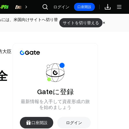
報酬
ログイン
口座開設
るには、米国向けサイトへ切り替
サイトを切り替える
防大臣
全
Gateに登録
最新情報を入手して資産形成の旅
を始めましょう
口座開設
ログイン