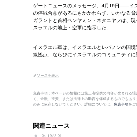
ゲートニュースのメッセージ、4月19日――
の停戦合意があるにもかかわらず、いかなる脅
ガラントと首相ベンヤミン・ネタニヤフは、現
スラエルの地上・空軍に指示した。
イスラエル軍は、イスラエルとレバノンの国境
線拠点、ならびにイスラエルのコミュニティに
ソースを表示
免責事項：本ページの情報には第三者提供の内容が含まれる場合
く、金融、投資、または法律上の助言を構成するものでもあり
のみに依存しないでください。詳細については、
免責事項
をご
関連ニュース
04-19 23:01