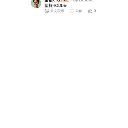
armk
·
04-19 14:54
堅持HODL💎
原文表示
返信
0