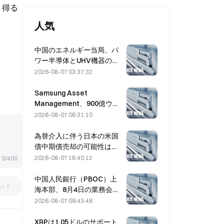
り得る
人気
中国のエネルギー当局、パ
ワー半導体とUHV機器の技
術革新を推進。
2026-08-07 03:37:32
Samsung Asset
Management、900億ウォ
ン規模のファンドの運用先
2026-08-07 06:31:10
としてVCパートナー3社を
選定
為替介入に伴う日本の米国
債中期債売却の可能性は低
く、ロングエンド利回りへ
2026-08-07 18:40:12
0/400
の影響も限定的
中国人民銀行（PBOC）上
ント
海本部、8月4日の業務会議
で暗号資産の取り締まりを
2026-08-07 09:43:48
再確認
XRPは1.05ドルのサポート