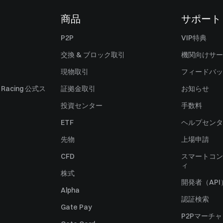
商品
サポート
P2P
VIP特典
交換 & ブロック取引
機関向けサー
現物取引
フィードバッ
ll Racing 公式ス
証拠金取引
お知らせ
投資センター
手数料
ETF
ヘルプセンタ
先物
上場申請
CFD
スマートコン
ィ
株式
開発者（API
Alpha
認証検索
Gate Pay
P2Pマーチ