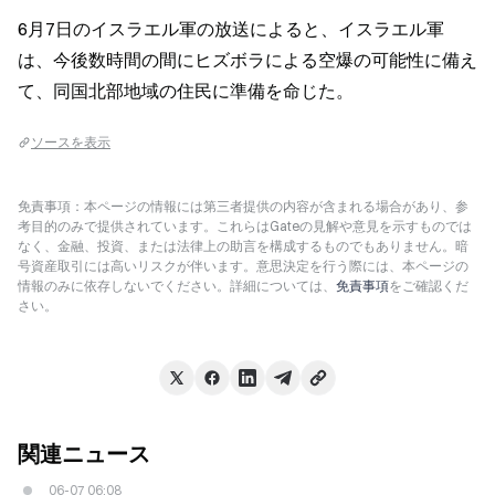
6月7日のイスラエル軍の放送によると、イスラエル軍
は、今後数時間の間にヒズボラによる空爆の可能性に備え
て、同国北部地域の住民に準備を命じた。
ソースを表示
免責事項：本ページの情報には第三者提供の内容が含まれる場合があり、参
考目的のみで提供されています。これらはGateの見解や意見を示すものでは
なく、金融、投資、または法律上の助言を構成するものでもありません。暗
号資産取引には高いリスクが伴います。意思決定を行う際には、本ページの
情報のみに依存しないでください。詳細については、
免責事項
をご確認くだ
さい。
関連ニュース
06-07 06:08