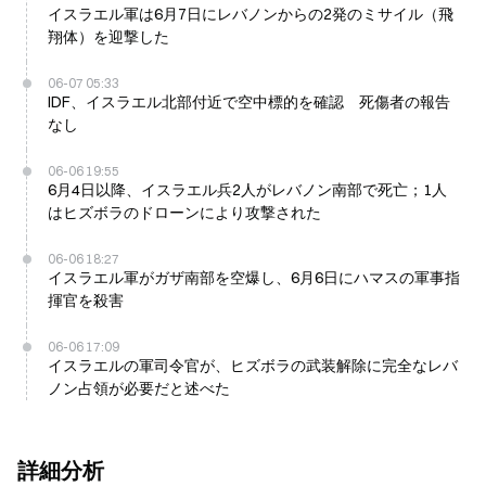
イスラエル軍は6月7日にレバノンからの2発のミサイル（飛
翔体）を迎撃した
06-07 05:33
IDF、イスラエル北部付近で空中標的を確認 死傷者の報告
なし
06-06 19:55
6月4日以降、イスラエル兵2人がレバノン南部で死亡；1人
はヒズボラのドローンにより攻撃された
06-06 18:27
イスラエル軍がガザ南部を空爆し、6月6日にハマスの軍事指
揮官を殺害
06-06 17:09
イスラエルの軍司令官が、ヒズボラの武装解除に完全なレバ
ノン占領が必要だと述べた
詳細分析