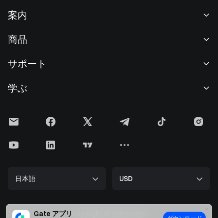
案内
当社について
商品
採用情報
P2P
サポート
ニュースルーム
交換 & ブロック取引
VIP特典
F1 Oracle Red Bull Racing 公式スポンサー
学ぶ
現物取引
機関向けサービス
利用規約
アカデミー
証拠金取引
フィードバック
リスク警告
Gateニュース
投資センター
お知らせ
プライバシー規約
Gateブログ
ETF
手数料
クッキーポリシー
暗号貨百科事典
先物
ヘルプセンター
メディアキット
Gateリサーチ
CFD
日本語
USD
上場申請
準備金証明
ビットコイン半減期
株式
スマートコントラクトセキュリティ
ライセンス
ETHアップグレード
Alpha
開発者（API）
セキュリティ
Gate アプリ
Copyright © 2013-2026.