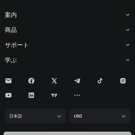
案内
当社について
商品
採用情報
P2P
サポート
ニュースルーム
交換 & ブロック取引
VIP特典
F1 Oracle Red Bull Racing 公式スポンサー
学ぶ
現物取引
機関向けサービス
利用規約
アカデミー
証拠金取引
フィードバック
リスク警告
Gateニュース
投資センター
お知らせ
プライバシー規約
Gateブログ
ETF
手数料
クッキーポリシー
暗号貨百科事典
先物
ヘルプセンター
メディアキット
Gateリサーチ
CFD
日本語
USD
上場申請
準備金証明
ビットコイン半減期
株式
スマートコントラクトセキュリティ
ライセンス
ETHアップグレード
Alpha