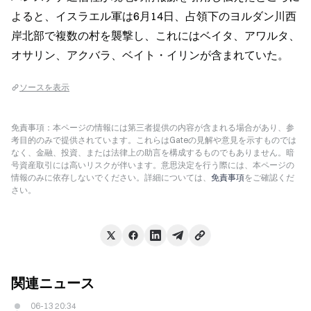
よると、イスラエル軍は6月14日、占領下のヨルダン川西
岸北部で複数の村を襲撃し、これにはベイタ、アワルタ、
オサリン、アクバラ、ベイト・イリンが含まれていた。
ソースを表示
免責事項：本ページの情報には第三者提供の内容が含まれる場合があり、参
考目的のみで提供されています。これらはGateの見解や意見を示すものでは
なく、金融、投資、または法律上の助言を構成するものでもありません。暗
号資産取引には高いリスクが伴います。意思決定を行う際には、本ページの
情報のみに依存しないでください。詳細については、
免責事項
をご確認くだ
さい。
関連ニュース
06-13 20:34