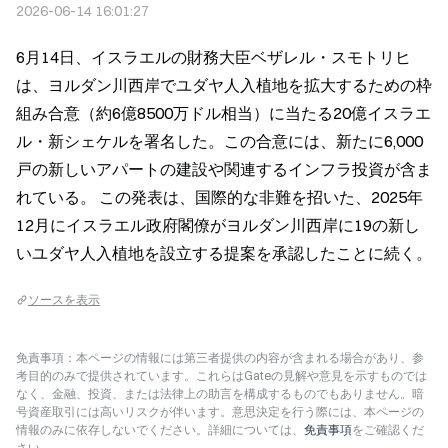
2026-06-14 16:01:27
6月14日、イスラエルの財務大臣ベザレル・スモトリヒ
は、ヨルダン川西岸でユダヤ人入植地を拡大するための枠
組み合意（約6億8500万ドル相当）に当たる20億イスラエ
ル・新シェケルを署名した。この合意には、新たに6,000
戸の新しいアパートの建設や関連するインフラ投資が含ま
れている。 この発表は、国際的な非難を招いた、2025年
12月にイスラエル政府閣僚がヨルダン川西岸に19の新し
いユダヤ人入植地を設立する提案を承認したことに続く。
ソースを表示
免責事項：本ページの情報には第三者提供の内容が含まれる場合があり、参
考目的のみで提供されています。これらはGateの見解や意見を示すものでは
なく、金融、投資、または法律上の助言を構成するものでもありません。暗
号資産取引には高いリスクが伴います。意思決定を行う際には、本ページの
情報のみに依存しないでください。詳細については、
免責事項
をご確認くだ
さい。