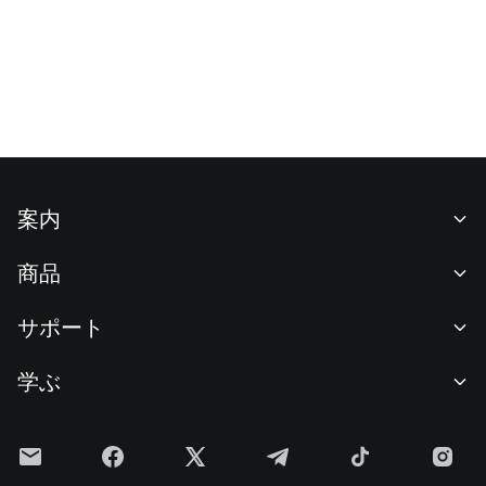
案内
当社について
商品
採用情報
P2P
サポート
ニュースルーム
交換 & ブロック取引
VIP特典
F1 Oracle Red Bull Racing 公式スポンサー
学ぶ
現物取引
機関向けサービス
利用規約
アカデミー
証拠金取引
フィードバック
リスク警告
Gateニュース
投資センター
お知らせ
プライバシー規約