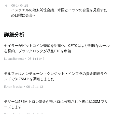
06-14 04:28
イスラエルの治安閣僚会議、米国とイランの合意を見直すた
め日曜に会合へ
詳細分析
セイラーがビットコイン売却を明確化、CFTCはより明確なルール
を誓約、ブラックロックが収益ETFを申請
Lucas Bennett
06-14 11:43
モルフォはオンチェーン・クレジット・インフラの資金調達ラウ
ンドで$175M inを調達しました
Ethan Brooks
06-13 11:13
テザーは$72M トロン送金がモネロに分割された後に$120M フリ
ーズします