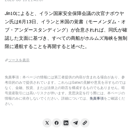
Jin10によると、イラン国家安全保障会議の次官ナボウヤ
ン氏は6月13日、イランと米国の覚書（モーメンダム・オ
ブ・アンダースタンディング）が合意されれば、同氏が確
認した文面に基づき、すべての商船がホルムズ海峡を無制
限に通航することを再開すると述べた。
ソースを表示
免責事項：本ページの情報には第三者提供の内容が含まれる場合があり、参
考目的のみで提供されています。これらはGateの見解や意見を示すものでは
なく、金融、投資、または法律上の助言を構成するものでもありません。暗
号資産取引には高いリスクが伴います。意思決定を行う際には、本ページの
情報のみに依存しないでください。詳細については、
免責事項
をご確認くだ
さい。