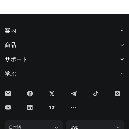
案内
当社について
商品
採用情報
P2P
サポート
ニュースルーム
交換 & ブロック取引
VIP特典
F1 Oracle Red Bull Racing 公式スポンサー
学ぶ
現物取引
機関向けサービス
利用規約
アカデミー
証拠金取引
フィードバック
リスク警告
Gateニュース
投資センター
お知らせ
プライバシー規約
Gateブログ
ETF
手数料
クッキーポリシー
暗号貨百科事典
先物
ヘルプセンター
メディアキット
Gateリサーチ
CFD
日本語
USD
上場申請
準備金証明