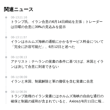
関連ニュース
06-13 21:16
トランプ氏、イラン合意の6月14日締結を主張；トレーダー
は日曜の合意に39%の見込みを提示
06-13 11:57
イランはホルムズ海峡の通航にかかるサービス料金について
「完全に許容可能だ」、6月12日と述べた
06-12 08:13
アナリスト：テヘランの覚書の条件に基づけば、米国とイラ
ンは決して合意に到達できない
06-12 08:09
イランと米国、制裁解除と軍の撤収を含む覚書に合意
06-12 06:35
トランプ政権のイラン覚書にはホルムズ海峡の自由な通行の
確保と制裁の緩和が含まれていると、Axiosが6月11日に報
じた