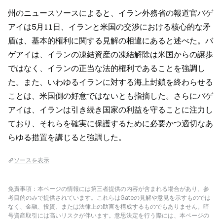
州のニュースソースによると、イラン外務省の報道官バゲ
アイは5月11日、イランと米国の交渉における核心的な矛
盾は、基本的権利に関する見解の相違にあると述べた。バ
ゲアイは、イランの凍結資産の凍結解除は米国からの譲歩
ではなく、イランの正当な法的権利であることを強調し
た。また、いわゆるイランに対する海上封鎖を終わらせる
ことは、米国側の好意ではないとも指摘した。さらにバゲ
アイは、イランは引き続き国家の利益を守ることに注力し
ており、それらを確実に保護するために必要かつ適切なあ
らゆる措置を講じると強調した。
ソースを表示
免責事項：本ページの情報には第三者提供の内容が含まれる場合があり、参
考目的のみで提供されています。これらはGateの見解や意見を示すものでは
なく、金融、投資、または法律上の助言を構成するものでもありません。暗
号資産取引には高いリスクが伴います。意思決定を行う際には、本ページの