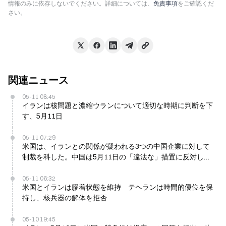
情報のみに依存しないでください。詳細については、
免責事項
をご確認くだ
さい。
関連ニュース
05-11 08:45
イランは核問題と濃縮ウランについて適切な時期に判断を下
す、5月11日
05-11 07:29
米国は、イランとの関係が疑われる3つの中国企業に対して
制裁を科した。中国は5月11日の「違法な」措置に反対して
いる
05-11 06:32
米国とイランは膠着状態を維持 テヘランは時間的優位を保
持し、核兵器の解体を拒否
05-10 19:45