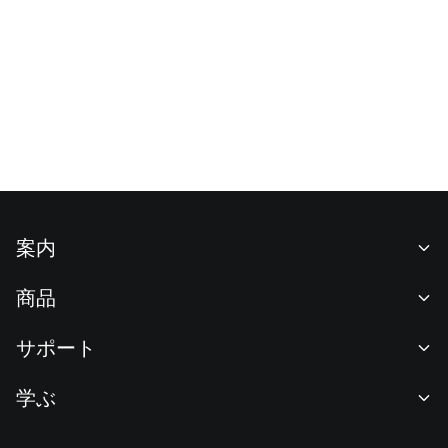
案内
当社について
商品
採用情報
P2P
サポート
ニュースルーム
交換 & ブロック取引
VIP特典
F1 Oracle Red Bull Racing 公式スポンサー
学ぶ
現物取引
機関向けサービス
利用規約
アカデミー
証拠金取引