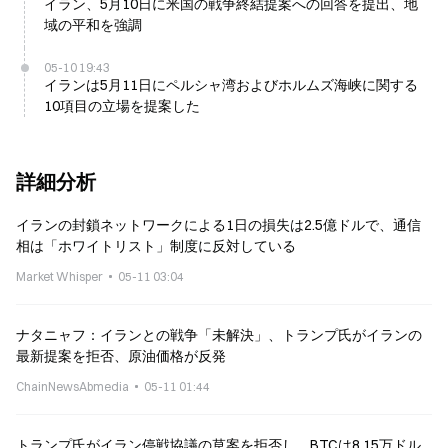
イラン、5月10日に米国の戦争終結提案への回答を提出、地
域の平和を強調
05-10 19:43
イランは5月11日にペルシャ湾およびホルムズ海峡に関する
10項目の立場を提案した
詳細分析
イランの封鎖ネットワークによる1日の損失は2.5億ドルで、通信
相は「ホワイトリスト」制度に反対している
Market Whisper
05-11 03:04
ナタニャフ：イランとの戦争「未解決」、トランプ氏がイランの
最新提案を拒否、原油価格が反発
ChainNewsAbmedia
05-11 01:44
トランプ氏がイラン停戦協議の草案を拒否し、BTCは8.15万ドル