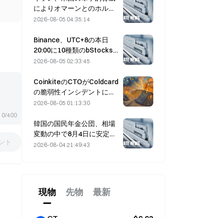
によりオマーンとのホルム
ズ海峡合意が遅延すると表
2026-08-05 04:35:14
明（8月5日）
Binance、UTC+8の本日
20:00に10種類のbStocks
取引ペアの取引を開始、メ
2026-08-05 02:33:45
イカー手数料は無料
CoinkiteのCTOがColdcard
の脆弱性インシデントに関
与し、4回の攻撃を引き起こ
2026-08-05 01:13:30
し、1億1,400万ドルの損失
0/400
韓国の国民年金公団、相場
変動の中で8月4日に安定株
ント
へシフト
2026-08-04 21:49:43
現物
先物
最新