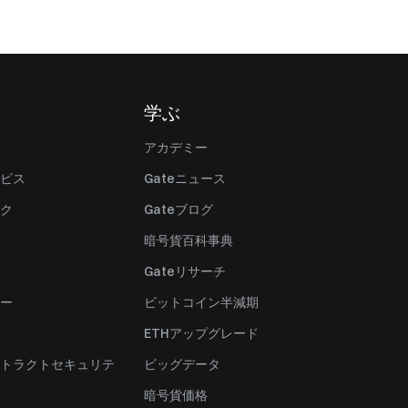
学ぶ
アカデミー
ビス
Gateニュース
ク
Gateブログ
暗号貨百科事典
Gateリサーチ
ー
ビットコイン半減期
ETHアップグレード
トラクトセキュリテ
ビッグデータ
暗号貨価格