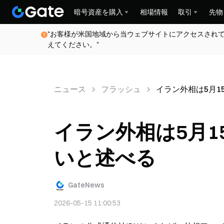
暗号資産を購入
相場情報
取引
先物
"お客様が米国地域から当ウェブサイトにアクセスされ
えてください。"
ニュース
フラッシュ
イラン外相は5月
イラン外相は5月
いと述べる
GateNews
2026-05-15 11:00:53