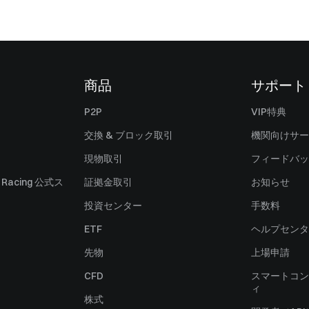
商品
サポート
P2P
VIP特典
交換 & ブロック取引
機関向けサー
現物取引
フィードバッ
ll Racing 公式ス
証拠金取引
お知らせ
投資センター
手数料
ETF
ヘルプセンタ
先物
上場申請
CFD
スマートコン
ィ
株式