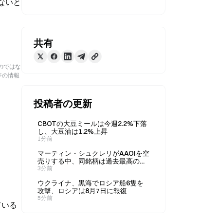
ないと
共有
のではな
ジの情報
投稿者の更新
CBOTの大豆ミールは今週2.2%下落
し、大豆油は1.2%上昇
1分前
マーティン・シュクレリがAAOIを空
売りする中、同銘柄は過去最高の売
上高1億9,190万ドルが予想を上回っ
3分前
たことを受け、金曜日に11%上昇し
ウクライナ、黒海でロシア船6隻を
た。
攻撃、ロシアは8月7日に報復
5分前
ている