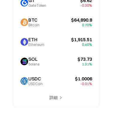
GT
$6.62
GateToken
-0.30%
BTC
$64,890.8
Bitcoin
0.70%
ETH
$1,915.51
Ethereum
0.40%
SOL
$73.73
Solana
1.31%
USDC
$1.0006
USDCoin
-0.01%
詳細