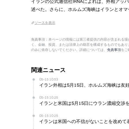
イランの公式通信社IRNAによれば、外相アッ
述べた。さらに、ホルムズ海峡はイランとオマ
ソースを表示
免責事項：本ページの情報には第三者提供の内容が含まれる場合
く、金融、投資、または法律上の助言を構成するものでもあり
のみに依存しないでください。詳細については、
免責事項
をご
関連ニュース
05-15 10:53
イラン外相は5月15日、ホルムズ海峡は友
05-15 10:25
イランと米国は5月15日にウラン濃縮交渉
05-15 10:25
イランは米国への不信がないことを改めて表