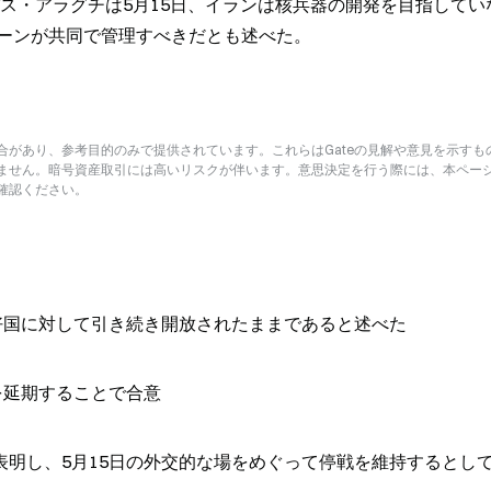
バス・アラグチは5月15日、イランは核兵器の開発を目指してい
ーンが共同で管理すべきだとも述べた。
があり、参考目的のみで提供されています。これらはGateの見解や意見を示すも
ません。暗号資産取引には高いリスクが伴います。意思決定を行う際には、本ペー
確認ください。
好国に対して引き続き開放されたままであると述べた
を延期することで合意
明し、5月15日の外交的な場をめぐって停戦を維持するとし