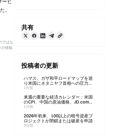
サービ
った。
共有
のではな
ジの情報
投稿者の更新
ハマス、ガザ和平ロードマップを巡
り米国にネタニヤフ首相への圧力を
本日要請
1分前
来週の重要な経済カレンダー：米国
のCPI、中国の原油価格、JD.comの
決算発表に注目
1分前
2026年初来、100以上の暗号資産プ
ロジェクトが閉鎖または破産を申請
3分前