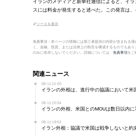
イランのメディアと新華社通信によると、イラ
スには料金が発生すると述べた。この発言は、
ソースを表示
免責事項：本ページの情報には第三者提供の内容が含まれる場合
く、金融、投資、または法律上の助言を構成するものでもあり
のみに依存しないでください。詳細については、
免責事項
をご
関連ニュース
06-12 22:00
イランの外相は、進行中の協議において米
06-12 20:04
イランの外相、米国とのMOUは数日以内に
06-12 19:53
イラン外相：協議で米国は戦争しないと約束