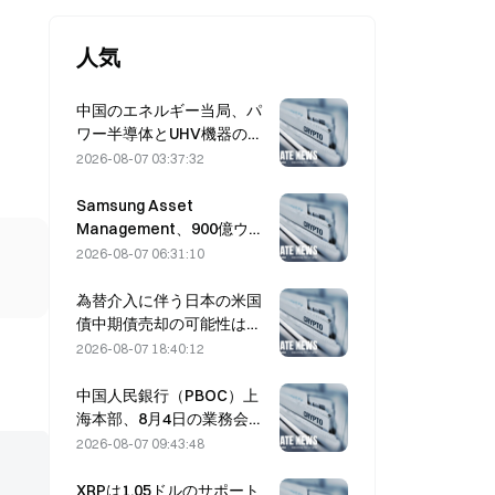
人気
中国のエネルギー当局、パ
ワー半導体とUHV機器の技
術革新を推進。
2026-08-07 03:37:32
Samsung Asset
Management、900億ウォ
ン規模のファンドの運用先
2026-08-07 06:31:10
としてVCパートナー3社を
選定
為替介入に伴う日本の米国
債中期債売却の可能性は低
く、ロングエンド利回りへ
2026-08-07 18:40:12
の影響も限定的
中国人民銀行（PBOC）上
海本部、8月4日の業務会議
で暗号資産の取り締まりを
2026-08-07 09:43:48
再確認
XRPは1.05ドルのサポート