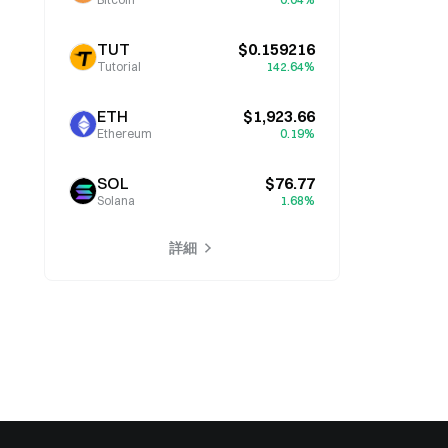
TUT
$0.159216
Tutorial
142.64%
ETH
$1,923.66
Ethereum
0.19%
SOL
$76.77
Solana
1.68%
詳細