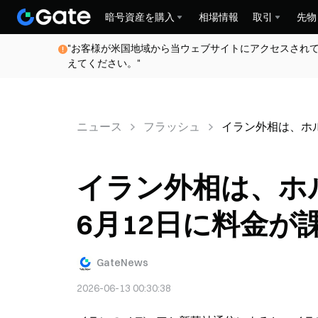
暗号資産を購入
相場情報
取引
先物
"お客様が米国地域から当ウェブサイトにアクセスされ
えてください。"
ニュース
フラッシュ
イラン外相は、ホ
イラン外相は、ホ
6月12日に料金が
GateNews
2026-06-13 00:30:38