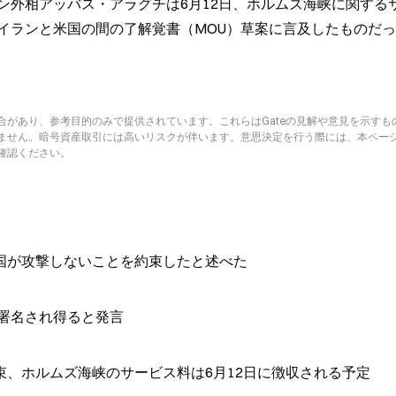
ン外相アッバス・アラグチは6月12日、ホルムズ海峡に関する
イランと米国の間の了解覚書（MOU）草案に言及したものだ
があり、参考目的のみで提供されています。これらはGateの見解や意見を示すも
ません。暗号資産取引には高いリスクが伴います。意思決定を行う際には、本ペー
確認ください。
国が攻撃しないことを約束したと述べた
署名され得ると発言
、ホルムズ海峡のサービス料は6月12日に徴収される予定