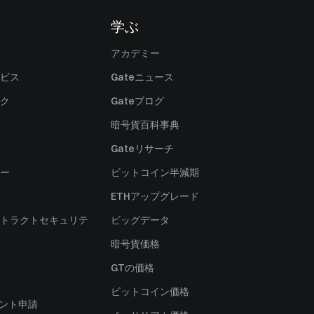
学ぶ
アカデミー
ビス
Gateニュース
ク
Gateブログ
暗号貨百科事典
Gateリサーチ
ー
ビットコイン半減期
ETHアップグレード
トラクトセキュリテ
ビッグデータ
暗号貨価格
）
GTの価格
ビットコイン価格
ャント申請