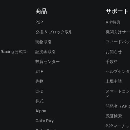
商品
サポート
P2P
VIP特典
交換 & ブロック取引
機関向けサー
現物取引
フィードバッ
ll Racing 公式ス
証拠金取引
お知らせ
投資センター
手数料
ETF
ヘルプセンタ
先物
上場申請
CFD
スマートコン
ィ
株式
開発者（API
Alpha
認証検索
Gate Pay
P2Pマーチ