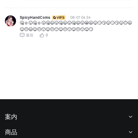
SpicyHandCoins
·
06-07 04:34
🤐☺️😜🤐☺️😛🤐😉😛🤐😉😛🤐😉😛😬😉😋🙄😗😋🙄😗😋🙃😉
😋🙃😉😋🙃🙂😋🙃🙂😋🙃🙂😋🙃🙂😋🙄
返信
0
案内
当社について
商品
採用情報