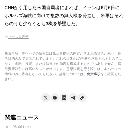
CNNが引用した米国当局者によれば、イランは6月6日に
ホルムズ海峡に向けて複数の無人機を発進し、米軍はそれ
らのうち少なくとも3機を撃墜した。
ソースを表示
免責事項：本ページの情報には第三者提供の内容が含まれる場合があり、参
考目的のみで提供されています。これらはGateの見解や意見を示すものでは
なく、金融、投資、または法律上の助言を構成するものでもありません。暗
号資産取引には高いリスクが伴います。意思決定を行う際には、本ページの
情報のみに依存しないでください。詳細については、
免責事項
をご確認くだ
さい。
関連ニュース
06-06 14:57