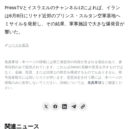
PressTVとイスラエルのチャンネル12によれば、イラン
は6月8日にリヤド近郊のプリンス・スルタン空軍基地へ
ミサイルを発射し、その結果、軍事施設で大きな爆発音が
響いた。
ソースを表示
免責事項：本ページの情報には第三者提供の内容が含まれる場合があり、参
考目的のみで提供されています。これらはGateの見解や意見を示すものでは
なく、金融、投資、または法律上の助言を構成するものでもありません。暗
号資産取引には高いリスクが伴います。意思決定を行う際には、本ページの
情報のみに依存しないでください。詳細については、
免責事項
をご確認くだ
さい。
関連ニュース