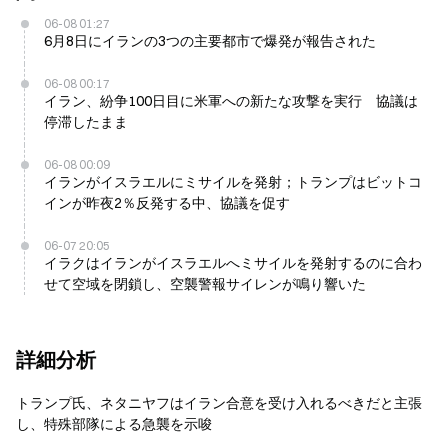
06-08 01:27
6月8日にイランの3つの主要都市で爆発が報告された
06-08 00:17
イラン、紛争100日目に米軍への新たな攻撃を実行 協議は
停滞したまま
06-08 00:09
イランがイスラエルにミサイルを発射；トランプはビットコ
インが昨夜2％反発する中、協議を促す
06-07 20:05
イラクはイランがイスラエルへミサイルを発射するのに合わ
せて空域を閉鎖し、空襲警報サイレンが鳴り響いた
詳細分析
トランプ氏、ネタニヤフはイラン合意を受け入れるべきだと主張
し、特殊部隊による急襲を示唆