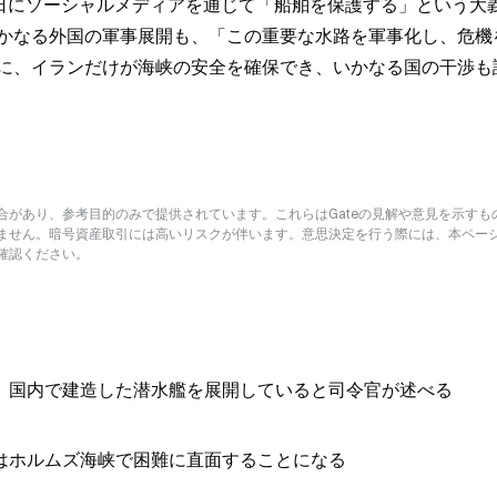
0日にソーシャルメディアを通じて「船舶を保護する」という大
かなる外国の軍事展開も、「この重要な水路を軍事化し、危機
に、イランだけが海峡の安全を確保でき、いかなる国の干渉も
があり、参考目的のみで提供されています。これらはGateの見解や意見を示すも
ません。暗号資産取引には高いリスクが伴います。意思決定を行う際には、本ペー
確認ください。
、国内で建造した潜水艦を展開していると司令官が述べる
はホルムズ海峡で困難に直面することになる