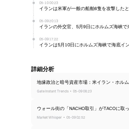
05-10 00:23
イランは米軍が一般の船舶6隻を攻撃したと
05-09 20:13
イランの外交官、5月9日にホルムズ海峡で
05-09 17:22
イランは5月10日にホルムズ海峡で海底イ
詳細分析
地缘政治と暗号資産市場：米イラン・ホルム
Gate Instant Trends
05-09 08:23
ウォール街の「NACHO取引」がTACOに
Market Whisper
05-09 02:52