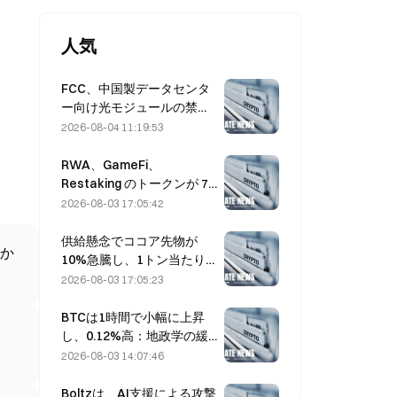
人気
FCC、中国製データセンタ
ー向け光モジュールの禁止
案を策定、Xinyuanは27%
2026-08-04 11:19:53
の市場シェアに影響を受け
る可能性
RWA、GameFi、
Restaking のトークンが 7
月のリード市場パフォーマ
2026-08-03 17:05:42
ンスを牽引
供給懸念でココア先物が
か
10%急騰し、1トン当たり
6,000ドルに接近
2026-08-03 17:05:23
BTCは1時間で小幅に上昇
し、0.12%高：地政学の緩
和とマクロのムードの連動
2026-08-03 14:07:46
が短期のリバウンドを後押
し
Boltzは、AI支援による攻撃