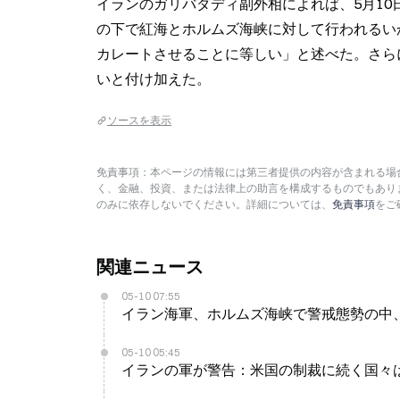
イランのガリバダディ副外相によれば、5月1
の下で紅海とホルムズ海峡に対して行われるい
カレートさせることに等しい」と述べた。さら
いと付け加えた。
ソースを表示
免責事項：本ページの情報には第三者提供の内容が含まれる場合
く、金融、投資、または法律上の助言を構成するものでもあり
のみに依存しないでください。詳細については、
免責事項
をご
関連ニュース
05-10 07:55
イラン海軍、ホルムズ海峡で警戒態勢の中
05-10 05:45
イランの軍が警告：米国の制裁に続く国々