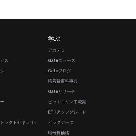
学ぶ
アカデミー
ビス
Gateニュース
ク
Gateブログ
暗号貨百科事典
Gateリサーチ
ー
ビットコイン半減期
ETHアップグレード
トラクトセキュリテ
ビッグデータ
暗号貨価格