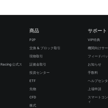
商品
サポート
P2P
VIP特典
交換 & ブロック取引
機関向けサー
現物取引
フィードバッ
ll Racing 公式ス
証拠金取引
お知らせ
投資センター
手数料
ETF
ヘルプセンタ
先物
上場申請
CFD
スマートコン
ィ
株式