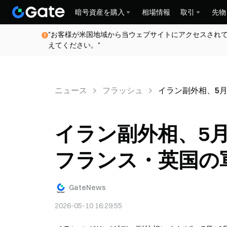
暗号資産を購入
相場情報
取引
先物
"お客様が米国地域から当ウェブサイトにアクセスされ
えてください。"
ニュース
フラッシュ
イラン副外相、5
イラン副外相、5
フランス・英国の
GateNews
2026-05-10 16:29:55