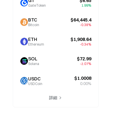
GT
$6.65
GateToken
1.99%
BTC
$64,445.4
Bitcoin
-0.38%
ETH
$1,908.64
Ethereum
-0.34%
SOL
$72.99
Solana
-2.07%
$1.0008
USDC
0.00%
USDCoin
詳細