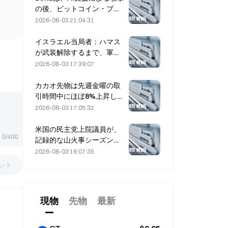
の後、ビットコイン・ブリ
ッジのサービスを無期限停
2026-08-03 21:04:31
止しました
イスラエル当局者：ハマス
が武装解除するまで、軍の
資金拠出（撤退）は行わな
2026-08-03 17:39:07
い
カカオ先物は先週金曜の取
引時間中にほぼ8%上昇し、
市場参加者を驚かせた
2026-08-03 17:05:32
米国の民主党上院議員が、
0/400
記録的な山火事シーズンを
背景に、CFTCに対して山
2026-08-03 16:07:35
火事の賭け商品を制限する
ント
よう求める
現物
先物
最新