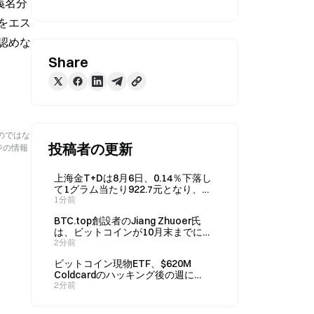
義名分
をエス
認めな
Share
のではな
投稿者の更新
ジの情報
上海金T+Dは8月6日、0.14％下落し
て1グラム当たり922.7元となり、銀
は0.88％下落しました。
1分前
BTC.top創設者のJiang Zhuoer氏
は、ビットコインが10月末までに
44,016ドルまで下落する可能性があ
2分前
ると述べた。
ビットコイン現物ETF、$620M
Coldcardのハッキング後の週に
$116M の資金流入を記録
2分前