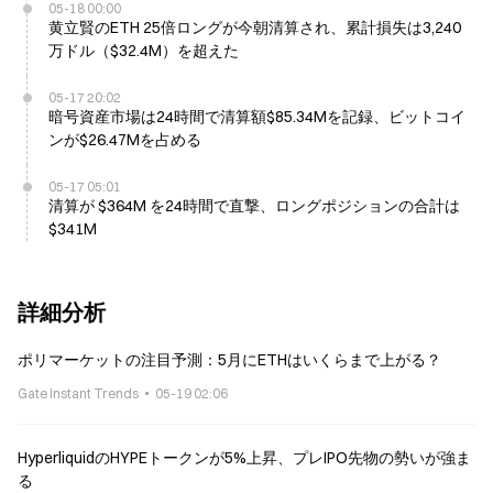
05-18 00:00
黄立賢のETH 25倍ロングが今朝清算され、累計損失は3,240
万ドル（$32.4M）を超えた
05-17 20:02
暗号資産市場は24時間で清算額$85.34Mを記録、ビットコイ
ンが$26.47Mを占める
05-17 05:01
清算が $364M を24時間で直撃、ロングポジションの合計は
$341M
詳細分析
ポリマーケットの注目予測：5月にETHはいくらまで上がる？
Gate Instant Trends
05-19 02:06
HyperliquidのHYPEトークンが5%上昇、プレIPO先物の勢いが強ま
る