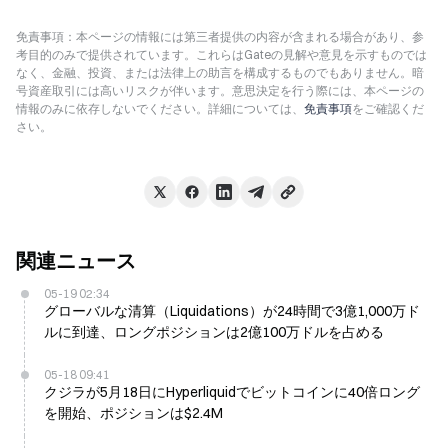
免責事項：本ページの情報には第三者提供の内容が含まれる場合があり、参
考目的のみで提供されています。これらはGateの見解や意見を示すものでは
なく、金融、投資、または法律上の助言を構成するものでもありません。暗
号資産取引には高いリスクが伴います。意思決定を行う際には、本ページの
情報のみに依存しないでください。詳細については、
免責事項
をご確認くだ
さい。
関連ニュース
05-19 02:34
グローバルな清算（Liquidations）が24時間で3億1,000万ド
ルに到達、ロングポジションは2億100万ドルを占める
05-18 09:41
クジラが5月18日にHyperliquidでビットコインに40倍ロング
を開始、ポジションは$2.4M