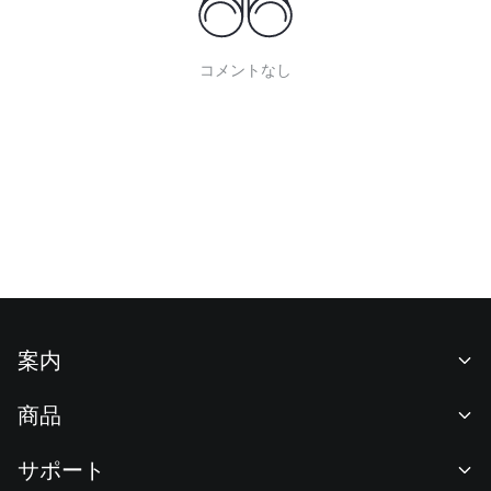
コメントなし
案内
当社について
商品
採用情報
P2P
サポート
ニュースルーム
交換 & ブロック取引