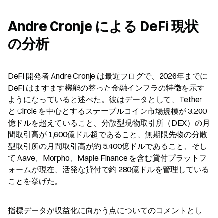
Andre Cronje による DeFi 現状
の分析
DeFi 開発者 Andre Cronje は最近ブログで、2026年までに 
DeFi はますます機能の整った金融インフラの特徴を示す
ようになっていると述べた。彼はデータとして、Tether 
と Circle を中心とするステーブルコイン市場規模が 3,200
億ドルを超えていること、分散型現物取引所（DEX）の月
間取引高が 1,600億ドル超であること、無期限先物の分散
型取引所の月間取引高が約 5,400億ドルであること、そし
て Aave、Morpho、Maple Finance を含む貸付プラットフ
ォームが現在、活発な貸付で約 280億ドルを管理している
ことを挙げた。
指標データが収益化に向かう点についてのコメントとし