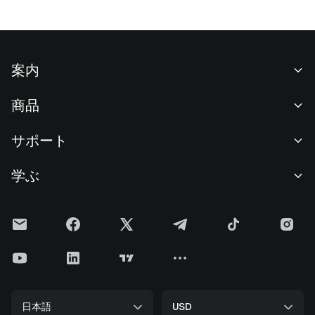
案内
当社について
商品
採用情報
P2P
サポート
ニュースルーム
交換 & ブロック取引
VIP特典
F1 Oracle Red Bull Racing 公式スポンサー
学ぶ
現物取引
機関向けサービス
利用規約
アカデミー
証拠金取引
フィードバック
リスク警告
Gateニュース
投資センター
お知らせ
プライバシー規約
Gateブログ
ETF
手数料
クッキーポリシー
暗号貨百科事典
先物
ヘルプセンター
メディアキット
Gateリサーチ
CFD
日本語
USD
上場申請
準備金証明