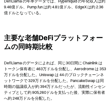
DefiLlama の年率データでは、Hyperliquid の年化収入は約 
9.46億ドル、Pump.fun は約 4.81億ドル、EdgeX は約 2.36
億ドルとなっている。
主要な老舗DeFiプラットフォー
ムの同時期比較
DefiLlama のデータによれば、同じ30日間に Chainlink は
トークン保有者に 463万ドルを分配し、Aerodrome は 353
万ドルを分配した。Uniswap は 44 のブロックチェーンネ
ットワークで 329万ドルを分配した。PancakeSwap は同
時期の協議収入が約 394万ドルだったが、流動性インセン
ティブとして約 905,260ドルを支払った後、実際に保有者
へ約 248万ドルを分配した。