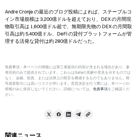
Andre Cronje の最近のブログ投稿によれば、ステーブルコ
イン市場規模は 3,200億ドルを超えており、DEX の月間現
物取引高は 1,600億ドル超で、無期限先物の DEX の月間取
引高は約 5,400億ドル、DeFi の貸付プラットフォームが管
理する活発な貸付は約 280億ドルだった。
免責事項：本ページの情報には第三者提供の内容が含まれる場合があり、参
考目的のみで提供されています。これらはGateの見解や意見を示すものでは
なく、金融、投資、または法律上の助言を構成するものでもありません。暗
号資産取引には高いリスクが伴います。意思決定を行う際には、本ページの
情報のみに依存しないでください。詳細については、
免責事項
をご確認くだ
さい。
関連ニュース