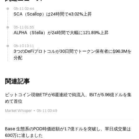
05-11 02:44
SCA（Scallop）は24時間で43.02%上昇
05-11 01:55
ALPHA（Stella）が24時間で大幅に121.89%上昇
05-10 13:11
3つのDeFiプロトコルが30日間でトークン保有者に$96.3Mを
分配
関連記事
ビットコイン現物ETFが6週連続で純流入、IBITが5.96億ドルを集
めて首位
Market Whisper
05-11 03:49
Base 生態系のPOD時価総額が1.7億ドルを突破し、單日成交量は
630万に達しました