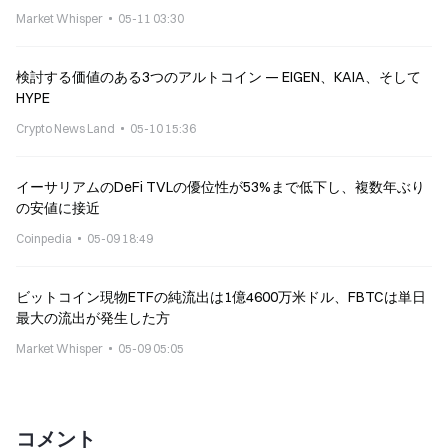
Market Whisper
05-11 03:30
検討する価値のある3つのアルトコイン — EIGEN、KAIA、そして
HYPE
Crypto News Land
05-10 15:36
イーサリアムのDeFi TVLの優位性が53%まで低下し、複数年ぶり
の安値に接近
Coinpedia
05-09 18:49
ビットコイン現物ETFの純流出は1億4600万米ドル、FBTCは単日
最大の流出が発生した方
Market Whisper
05-09 05:05
コメント