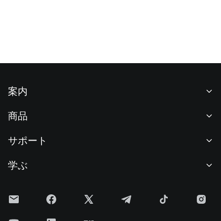
案内
当社について
商品
採用情報
P2P
サポート
ニュースルーム
交換 & ブロック取引
VIP特典
F1 Oracle Red Bull Racing 公式スポンサー
学ぶ
現物取引
機関向けサービス
利用規約
アカデミー
証拠金取引
フィードバック
リスク警告
Gateニュース
投資センター
お知らせ
プライバシー規約
Gateブログ
ETF