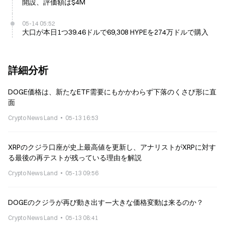
開設、評価額は$4M
05-14 05:52
大口が本日1つ39.46ドルで69,308 HYPEを274万ドルで購入
詳細分析
DOGE価格は、新たなETF需要にもかかわらず下落のくさび形に直
面
Crypto News Land
05-13 16:53
XRPのクジラ口座が史上最高値を更新し、アナリストがXRPに対す
る最後の再テストが残っている理由を解説
Crypto News Land
05-13 09:56
DOGEのクジラが再び動き出す—大きな価格変動は来るのか？
Crypto News Land
05-13 08:41