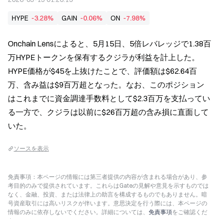
HYPE
-3.28%
GAIN
-0.06%
ON
-7.98%
Onchain Lensによると、5月15日、5倍レバレッジで1.38百
万HYPEトークンを保有するクジラが利益を計上した。
HYPE価格が$45を上抜けたことで、評価額は$62.64百
万、含み益は$9百万超となった。なお、このポジション
はこれまでに資金調達手数料として$2.3百万を支払ってい
る一方で、クジラは以前に$26百万超の含み損に直面して
いた。
ソースを表示
免責事項：本ページの情報には第三者提供の内容が含まれる場合があり、参
考目的のみで提供されています。これらはGateの見解や意見を示すものでは
なく、金融、投資、または法律上の助言を構成するものでもありません。暗
号資産取引には高いリスクが伴います。意思決定を行う際には、本ページの
情報のみに依存しないでください。詳細については、
免責事項
をご確認くだ