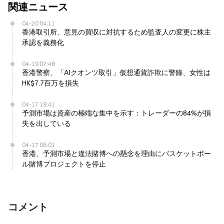
関連ニュース
04-20 04:11
香港取引所、意見の買収に対抗するため監査人の変更に株主
承認を義務化
04-19 07:46
香港警察、「AIクオンツ取引」仮想通貨詐欺に警鐘、女性は
HK$7.7百万を損失
04-17 19:41
予測市場は資産の極端な集中を示す：トレーダーの84%が損
失を出している
04-17 08:01
香港、予測市場と違法賭博への懸念を理由にバスケットボー
ル賭博プロジェクトを停止
コメント