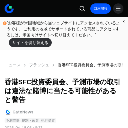
口座開設
"お客様が米国地域から当ウェブサイトにアクセスされているよ
うです。 ご利用の地域でサポートされている商品にアクセスす
るには、米国向けサイトへ切り替えてください。"
サイトを切り替える
ニュース
フラッシュ
香港SFC投資委員会、予測市場の取引
香港SFC投資委員会、予測市場の取引
は違法な賭博に当たる可能性がある
と警告
GateNews
予測市場
規制・政策
執行措置
2026-04-18 03:46:27