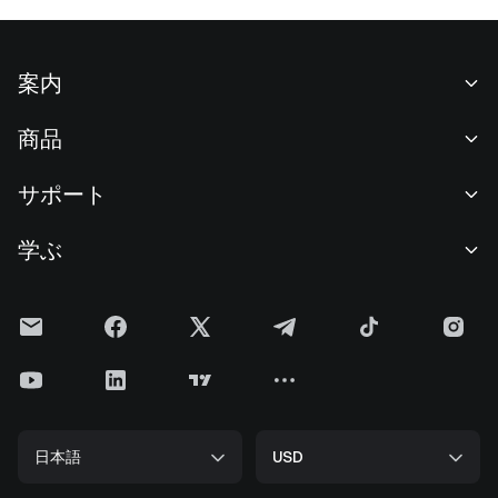
案内
当社について
商品
採用情報
P2P
サポート
ニュースルーム
交換 & ブロック取引
VIP特典
F1 Oracle Red Bull Racing 公式スポンサー
学ぶ
現物取引
機関向けサービス
利用規約
アカデミー
証拠金取引
フィードバック
リスク警告
Gateニュース
投資センター
お知らせ
プライバシー規約
Gateブログ
ETF
手数料
クッキーポリシー
暗号貨百科事典
先物
ヘルプセンター
メディアキット
Gateリサーチ
CFD
日本語
USD
上場申請
準備金証明
ビットコイン半減期
株式
スマートコントラクトセキュリティ