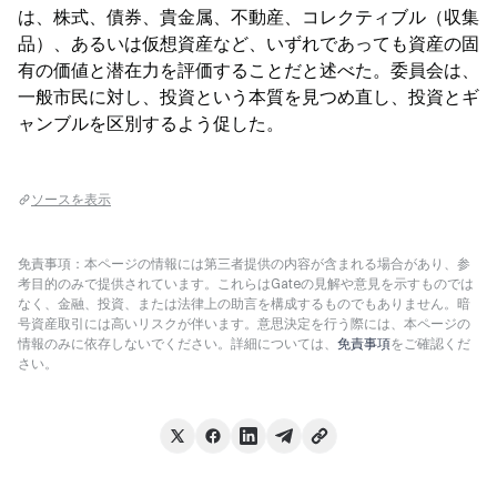
は、株式、債券、貴金属、不動産、コレクティブル（収集
品）、あるいは仮想資産など、いずれであっても資産の固
有の価値と潜在力を評価することだと述べた。委員会は、
一般市民に対し、投資という本質を見つめ直し、投資とギ
ャンブルを区別するよう促した。
ソースを表示
免責事項：本ページの情報には第三者提供の内容が含まれる場合があり、参
考目的のみで提供されています。これらはGateの見解や意見を示すものでは
なく、金融、投資、または法律上の助言を構成するものでもありません。暗
号資産取引には高いリスクが伴います。意思決定を行う際には、本ページの
情報のみに依存しないでください。詳細については、
免責事項
をご確認くだ
さい。