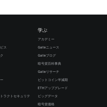
学ぶ
アカデミー
ビス
Gateニュース
ク
Gateブログ
暗号貨百科事典
Gateリサーチ
ー
ビットコイン半減期
ETHアップグレード
トラクトセキュリテ
ビッグデータ
暗号貨価格