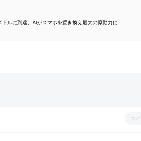
5兆米ドルに到達、AIがスマホを置き換え最大の原動力に
コメ