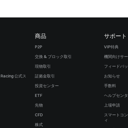
商品
サポート
P2P
VIP特典
交換 & ブロック取引
機関向けサー
現物取引
フィードバッ
ll Racing 公式ス
証拠金取引
お知らせ
投資センター
手数料
ETF
ヘルプセンタ
先物
上場申請
CFD
スマートコン
ィ
株式