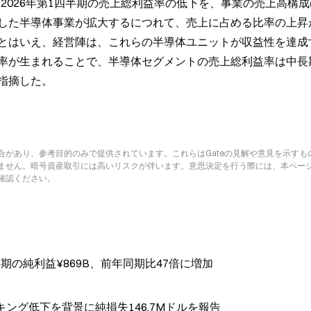
、2026年第1四半期の売上総利益率の低下を、事業の売上高構
した半導体事業が拡大するにつれて、売上に占める比率の上昇
とはいえ、経営陣は、これらの半導体ユニットが収益性を達成
率が生まれることで、半導体セグメントの売上総利益率は中長
指摘した。
があり、参考目的のみで提供されています。これらはGateの見解や意見を示すも
ません。暗号資産取引には高いリスクが伴います。意思決定を行う際には、本ペー
確認ください。
の純利益¥869B、前年同期比47倍に増加
のステーキング低下を背景に純損失146.7Mドルを報告