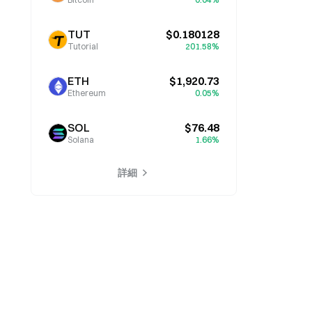
TUT
$0.180128
Tutorial
201.58%
ETH
$1,920.73
Ethereum
0.05%
SOL
$76.48
Solana
1.66%
詳細