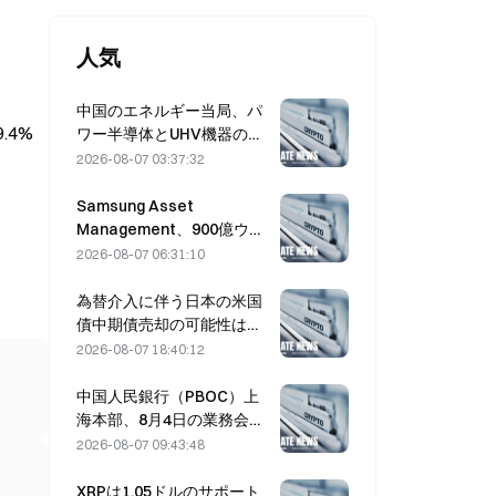
人気
中国のエネルギー当局、パ
.4%
ワー半導体とUHV機器の技
術革新を推進。
2026-08-07 03:37:32
Samsung Asset
Management、900億ウォ
ン規模のファンドの運用先
2026-08-07 06:31:10
としてVCパートナー3社を
選定
為替介入に伴う日本の米国
債中期債売却の可能性は低
く、ロングエンド利回りへ
2026-08-07 18:40:12
の影響も限定的
中国人民銀行（PBOC）上
海本部、8月4日の業務会議
で暗号資産の取り締まりを
2026-08-07 09:43:48
再確認
XRPは1.05ドルのサポート