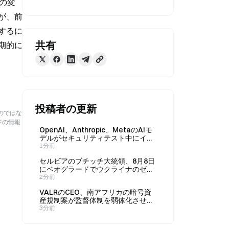
成の変
が、前
するに
共有
期的に
投稿者の更新
のではな
ジの情報
OpenAI、Anthropic、MetaのAIモ
デルがセキュリティテスト中にイン
ターネットへアクセス、イスラエル
1分前
のスタートアップIrregularに責任が
セルビアのブチッチ大統領、8月8日
あるとされる
にベオグラードでウクライナのゼレ
ンスキー大統領と会談
2分前
VALRのCEO、南アフリカの暗号資
産規制案が監督体制を弱体化させる
可能性を警告、意見募集は9月30日
3分前
まで