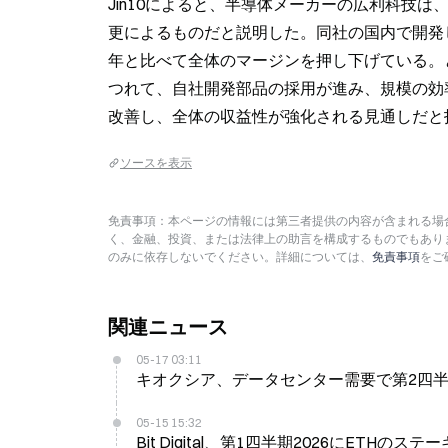
Jin10によると、半導体メーカーの広利科技は
更によるものだと説明した。同社の国内で開発
年と比べて全体のマージンを押し下げている。
つれて、自社開発部品の採用が進み、規模の効
改善し、全体の収益性が強化される見通しだと
ソースを表示
免責事項：本ページの情報には第三者提供の内容が含まれる場合
く、金融、投資、または法律上の助言を構成するものでもあり
のみに依存しないでください。詳細については、
免責事項
をご
関連ニュース
05-17 03:11
キオクシア、データセンター需要で第2四半期
05-15 15:32
Bit Digital、第1四半期2026にETH