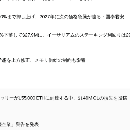
〜50%まで押し上げ、2027年に次の価格急騰が迫る：国泰君安
%下落して$27.9Mに、イーサリアムのステーキング利回りは29
高予想を上方修正、メモリ供給の制約も影響
が155,000 ETHに到達する中、$146M Q1の損失を投稿
「継続企業」警告を発表