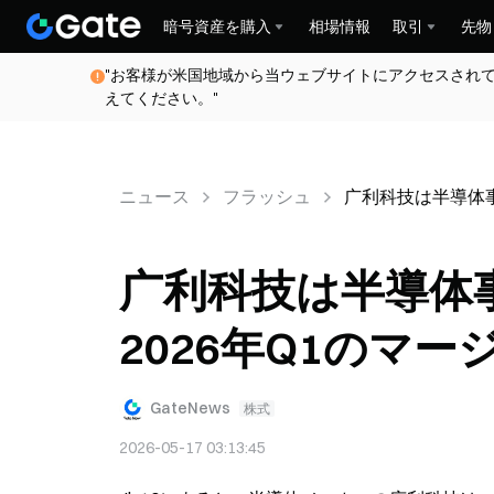
暗号資産を購入
相場情報
取引
先物
"お客様が米国地域から当ウェブサイトにアクセスされ
えてください。"
ニュース
フラッシュ
广利科技は半導体事
广利科技は半導体
2026年Q1のマ
GateNews
株式
2026-05-17 03:13:45