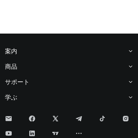
案内
当社について
商品
採用情報
P2P
サポート
ニュースルーム
交換 & ブロック取引
VIP特典
F1 Oracle Red Bull Racing 公式スポンサー
学ぶ
現物取引
機関向けサービス
利用規約
アカデミー
証拠金取引
フィードバック
リスク警告
Gateニュース
投資センター
お知らせ
プライバシー規約
Gateブログ
ETF
手数料
クッキーポリシー