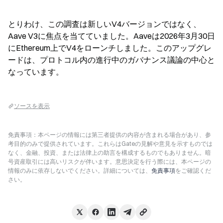
とりわけ、この調査は新しいV4バージョンではなく、
Aave V3に焦点を当てていました。Aaveは2026年3月30日
にEthereum上でV4をローンチしました。このアップグレ
ードは、プロトコル内の進行中のガバナンス議論の中心と
なっています。
ソースを表示
免責事項：本ページの情報には第三者提供の内容が含まれる場合があり、参
考目的のみで提供されています。これらはGateの見解や意見を示すものでは
なく、金融、投資、または法律上の助言を構成するものでもありません。暗
号資産取引には高いリスクが伴います。意思決定を行う際には、本ページの
情報のみに依存しないでください。詳細については、
免責事項
をご確認くだ
さい。