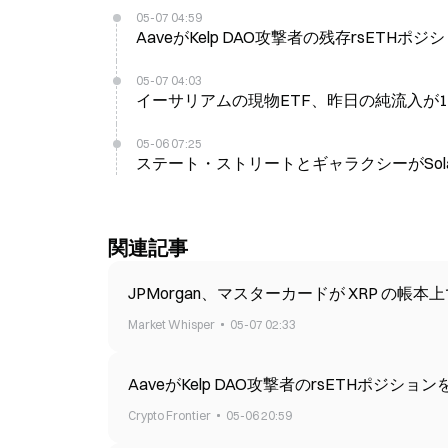
05-07 04:59
AaveがKelp DAO攻撃者の残存rsETHポ
05-07 04:03
イーサリアムの現物ETF、昨日の純流入が1
05-06 07:25
ステート・ストリートとギャラクシーがSolanaで 
関連記事
JPMorgan、マスターカードが XRP 
Market Whisper
05-07 02:33
AaveがKelp DAO攻撃者のrsETHポジショ
Crypto Frontier
05-06 20:59