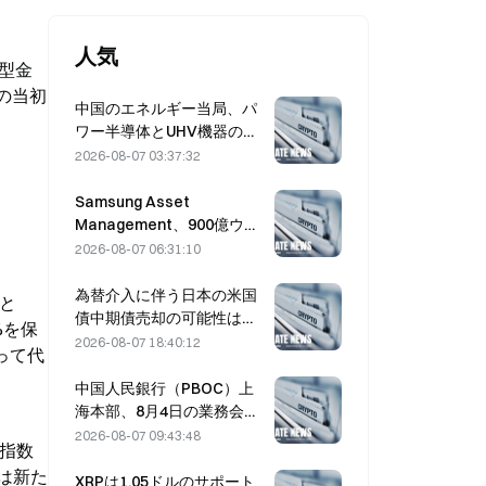
人気
散型金
%の当初
中国のエネルギー当局、パ
ワー半導体とUHV機器の技
術革新を推進。
2026-08-07 03:37:32
Samsung Asset
Management、900億ウォ
ン規模のファンドの運用先
2026-08-07 06:31:10
としてVCパートナー3社を
選定
為替介入に伴う日本の米国
こと
債中期債売却の可能性は低
%を保
く、ロングエンド利回りへ
2026-08-07 18:40:12
って代
の影響も限定的
中国人民銀行（PBOC）上
海本部、8月4日の業務会議
で暗号資産の取り締まりを
2026-08-07 09:43:48
、指数
再確認
は新た
XRPは1.05ドルのサポート