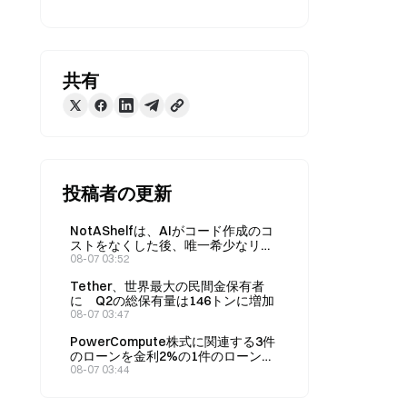
共有
投稿者の更新
NotAShelfは、AIがコード作成のコ
ストをなくした後、唯一希少なリソ
ースは「センス」だと主張してい
08-07 03:52
る。
Tether、世界最大の民間金保有者
に Q2の総保有量は146トンに増加
08-07 03:47
PowerCompute株式に関連する3件
のローンを金利2%の1件のローンに
統合し、307 BTCを担保として差し
08-07 03:44
入れた。