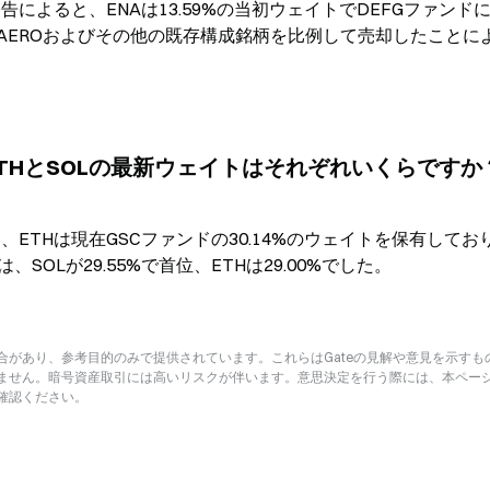
ス公告によると、ENAは13.59%の当初ウェイトでDEFGファンド
AEROおよびその他の既存構成銘柄を比例して売却したことに
けるETHとSOLの最新ウェイトはそれぞれいくらですか
ると、ETHは現在GSCファンドの30.14%のウェイトを保有してお
は、SOLが29.55%で首位、ETHは29.00%でした。
があり、参考目的のみで提供されています。これらはGateの見解や意見を示すも
ません。暗号資産取引には高いリスクが伴います。意思決定を行う際には、本ペー
確認ください。