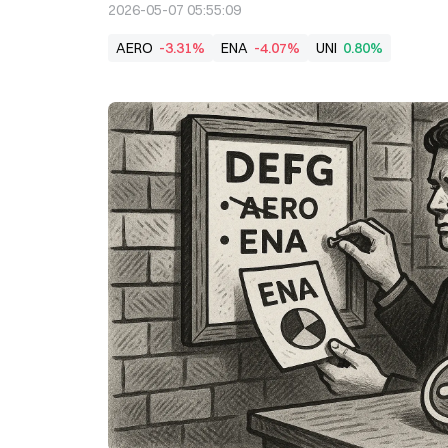
2026-05-07 05:55:09
AERO
-3.31%
ENA
-4.07%
UNI
0.80%