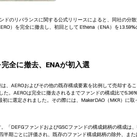
年第1四半期ファンドのリバランスに関する公式リリースによると、同社の分
e（AERO）を完全に撤去し、初回として Ethena（ENA）を13.59
を完全に撤去、ENAが初入選
の調整は、AEROおよびその他の既存構成要素を比例して売却する
た。AEROは完全に撤去されるまでファンドの構成比で5.36
最初に選定されました。その際には、MakerDAO（MKR）に取
ます。「DEFGファンドおよびGSCファンドの構成銘柄の構成は
四半期ごとに評価され、既存のファンド構成銘柄の除外、また