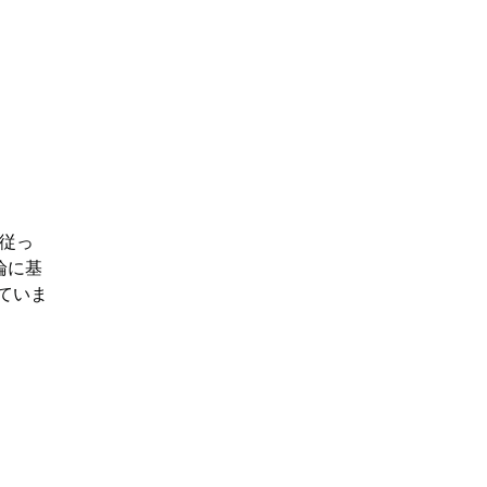
に従っ
論に基
ていま