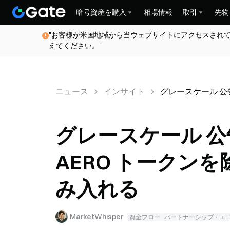
暗号資産を購入
相場情報
取引
先物
"お客様が米国地域から当ウェブサイトにアクセスされ
えてください。"
ニュース
インサイト
グレースケール 公告
グレースケール 公
AERO トークンを
み入れる
MarketWhisper
資金フロー
パートナーシップ・エ