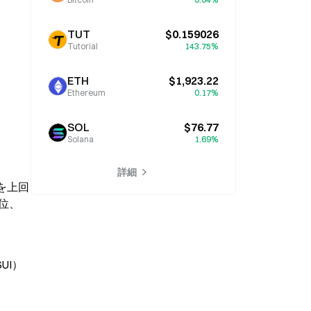
TUT
$0.159026
Tutorial
143.75%
ETH
$1,923.22
Ethereum
0.17%
SOL
$76.77
Solana
1.69%
詳細
）を上回
首位、
UI）