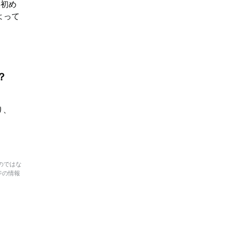
に初め
よって
？
り、
のではな
ジの情報