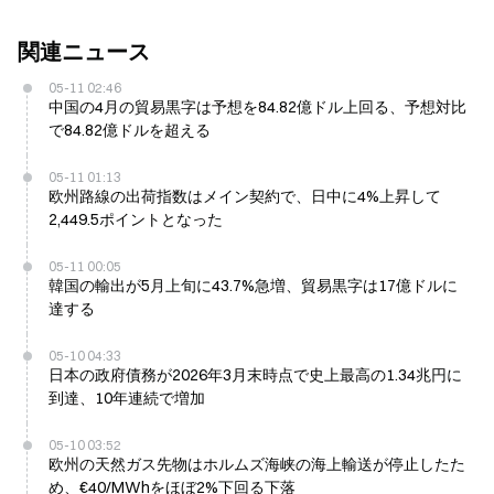
関連ニュース
05-11 02:46
中国の4月の貿易黒字は予想を84.82億ドル上回る、予想対比
で84.82億ドルを超える
05-11 01:13
欧州路線の出荷指数はメイン契約で、日中に4%上昇して
2,449.5ポイントとなった
05-11 00:05
韓国の輸出が5月上旬に43.7%急増、貿易黒字は17億ドルに
達する
05-10 04:33
日本の政府債務が2026年3月末時点で史上最高の1.34兆円に
到達、10年連続で増加
05-10 03:52
欧州の天然ガス先物はホルムズ海峡の海上輸送が停止したた
め、€40/MWhをほぼ2%下回る下落