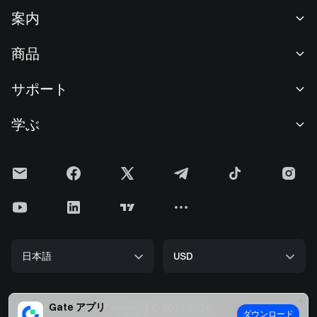
案内
当社について
商品
採用情報
P2P
サポート
ニュースルーム
交換 & ブロック取引
VIP特典
F1 Oracle Red Bull Racing 公式スポンサー
学ぶ
現物取引
機関向けサービス
利用規約
アカデミー
証拠金取引
フィードバック
リスク警告
Gateニュース
投資センター
お知らせ
プライバシー規約
Gateブログ
ETF
手数料
クッキーポリシー
暗号貨百科事典
先物
ヘルプセンター
メディアキット
Gateリサーチ
CFD
日本語
USD
上場申請
準備金証明
ビットコイン半減期
株式
スマートコントラクトセキュリティ
ライセンス
ETHアップグレード
Alpha
開発者（API）
セキュリティ
Gate アプリ
Copyright © 2013-2026.
ダウンロード