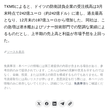
TKMSによると、ドイツの防衛請負企業の受注残高は3月
末時点で242億ユーロ（約242億ドル）に達し、過去最高
となり、12月末の187億ユーロから増加した。 同社は、こ
の急増は潜水艦およびソナー技術部門での堅調な業績によ
るものだとし、上半期の売上高と利益が市場予想を上回っ
た。
ソースを表示
免責事項：本ページの情報には第三者提供の内容が含まれる場合があり、参
考目的のみで提供されています。これらはGateの見解や意見を示すものでは
なく、金融、投資、または法律上の助言を構成するものでもありません。暗
号資産取引には高いリスクが伴います。意思決定を行う際には、本ページの
情報のみに依存しないでください。詳細については、
免責事項
をご確認くだ
さい。