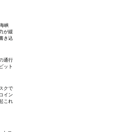
海峡
力が緩
書き込
の通行
ビット
スクで
コイン
起これ