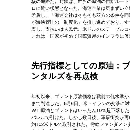
核の通路だ。封鎖は、世界の原油の供給ルート
ロに近い状態となった。海運企業は気まずい立
矛盾し、「海運会社はそもそも双方の条件を同
が海峡管理の「制度化」を推し進めており、す
表し、支払いは人民元、米ドルのステーブルコ
これは「国家が初めて国際貿易のインフラに仮
先行指標としての原油：
ンタルズを再点検
年初以来、ブレント原油価格は戦前の低水準から
まで到達した。5月6日、米・イランの交渉に
WTI原油とブレントはいったん10％超下落した。W
バレルで引けた。しかし数日後、軍事衝突が再
約102米ドルで取引された。需給ファンダメ