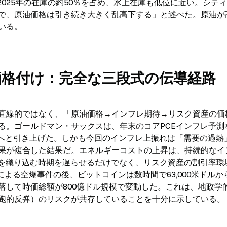
2025年の在庫の約50％を占め、水上在庫も低位に近い。シテ
で、原油価格は引き続き大きく乱高下する」と述べた。原油が
いる。
価格付け：完全な三段式の伝導経路
直線的ではなく、「原油価格→インフレ期待→リスク資産の価
る。ゴールドマン・サックスは、年末のコアPCEインフレ予測
3.4％へと引き上げた。しかも今回のインフレ上振れは「需要の過熱
果が複合した結果だ。エネルギーコストの上昇は、持続的なイ
げを織り込む時期を遅らせるだけでなく、リスク資産の割引率環
による空爆事件の後、ビットコインは数時間で63,000米ドルか
暴落して時価総額が800億ドル規模で変動した。これは、地政学
跑的反弹）のリスクが共存していることを十分に示している。