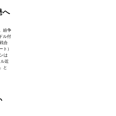
発へ
。紛争
米ドル付
停戦合
ョート）
ンは
ドル近
」と
か