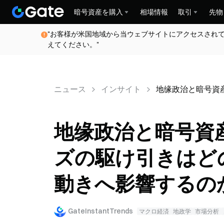
暗号資産を購入
相場情報
取引
先物
"お客様が米国地域から当ウェブサイトにアクセスされ
えてください。"
ニュース
インサイト
地缘政治と暗号資
地缘政治と暗号資
ズの駆け引きはど
動きへ影響するの
GateInstantTrends
マクロ経済
地政学
市場分析