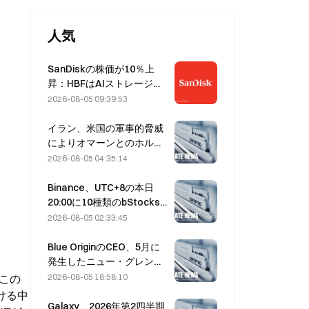
人気
SanDiskの株価が10％上
昇：HBFはAIストレージの
新たなサイクルをどう切り
2026-08-05 09:39:53
開くのか、決算は成長シナ
リオを裏付けられるか？
イラン、米国の軍事的脅威
によりオマーンとのホルム
ズ海峡合意が遅延すると表
2026-08-05 04:35:14
明（8月5日）
Binance、UTC+8の本日
20:00に10種類のbStocks
取引ペアの取引を開始、メ
2026-08-05 02:33:45
イカー手数料は無料
Blue OriginのCEO、5月に
発生したニュー・グレンの
爆発はBE-4エンジンのバル
2026-08-05 18:58:10
この
ブ故障が原因と説明
ける中
Galaxy、2026年第2四半期