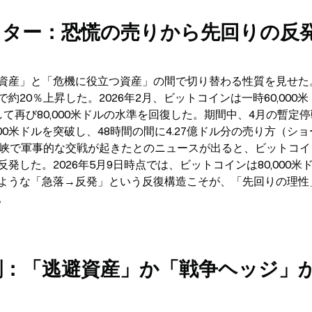
スター：恐慌の売りから先回りの反
資産」と「危機に役立つ資産」の間で切り替わる性質を見せた
20％上昇した。2026年2月、ビットコインは一時60,000
て再び80,000米ドルの水準を回復した。期間中、4月の暫定
00米ドルを突破し、48時間の間に4.27億ドル分の売り方（シ
海峡で軍事的な交戦が起きたとのニュースが出ると、ビットコイ
反発した。2026年5月9日時点では、ビットコインは80,000米
ような「急落→反発」という反復構造こそが、「先回りの理性
。
割：「逃避資産」か「戦争ヘッジ」