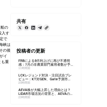
共有
商船の
投入す
定で
海峡は
その後
投稿者の更新
がイ
FRBによる9月利上げに再び不透明
とも重
感：7月の非農業部門雇用者数が予
想外に減少するなか、予測市場はど
11時間前
う再評価するのか？
LCKレジェンド対決・注目試合プレ
ビュー：KT対GEN、Gate予測市場
の勝率32%対69%をどう価格に織り
20時間前
込むか？
AEVA株が大幅上昇した理由とは？
LiDAR市場活況の背景と、AEVAの新
たな事業ロジックを徹底解説
23時間前