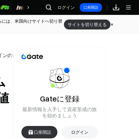
報酬
ログイン
口座開設
るには、米国向けサイトへ切り替
サイトを切り替える
インの値動きへ影響するのか
ム
値
Gateに登録
最新情報を入手して資産形成の旅
を始めましょう
口座開設
ログイン