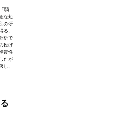
は「弱
確な短
別の研
得る」
分析で
の投げ
携帯性
したが
落し、
れる