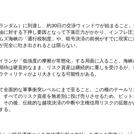
ランダム）に到達し、約30日の交渉ウィンドウが始まること。
油に対する下押し要因となって下落圧力がかかり、インフレ圧
ムズ海峡の「通行税制度」や、暗号決済の前例がすでに現実に
が完全に吐き出されるとは限らない。
イランが「低強度の摩擦が常態化」する局面に入ること。海峡
期待は硬直的なまま、リスク資産は継続的に重しを受けるが、
ラティリティがより大きくなる可能性がある。
て全面的な軍事衝突レベルにまで至ること。この種のテールリ
、すべてのリスク資産を無差別に投げ売りさせるため、ビット
、その後、伝統的な越境決済の中断や主権信用リスクの拡散が
する。