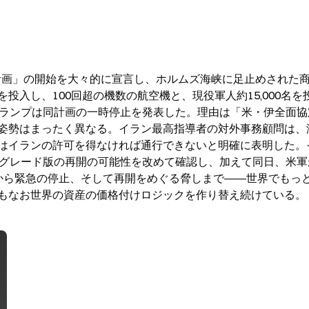
由計画」の開始を大々的に宣言し、ホルムズ海峡に足止めされた
入し、100回超の機数の航空機と、現役軍人約15,000名を
トランプは同計画の一時停止を発表した。理由は「米・伊全面協
姿勢はまったく異なる。イラン最高指導者の対外事務顧問は、
はイランの許可を得なければ通行できないと明確に表明した。
プグレード版の再開の可能性を改めて確認し、加えて同日、米軍
から緊急の停止、そして再開をめぐる脅しまで――世界でもっ
もなお世界の資産の価格付けロジックを作り替え続けている。