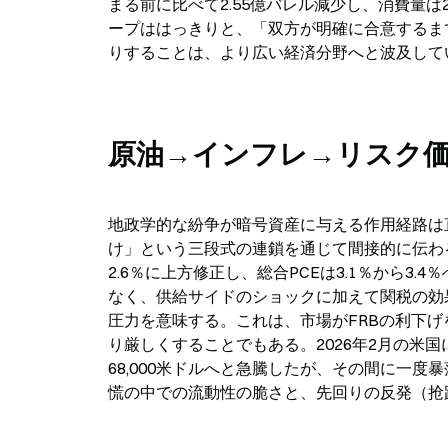
まる前に比べて2.55億バレル減少し、消費量は
ープははっきりと、「双方が明確に合意するま
りすることは、より広い経済分野へと波及して
原油→インフレ→リスク
地政学的な紛争が暗号資産に与える作用経路は
け」という三段式の連鎖を通じて間接的に伝わ
2.6％に上方修正し、総合PCEは3.1％から
なく、供給サイドのショックに加えて関税の効
圧力を意味する。これは、市場がFRBの利下
り厳しくすることでもある。2026年2月の米国
68,000米ドルへと急騰したが、その間に一度
慌の中での流動性の脆さと、先回りの反発（抢