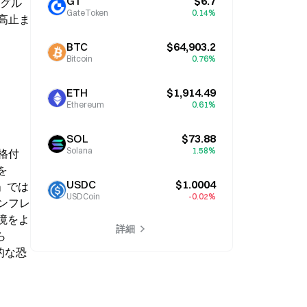
GT
$6.7
ィグル
GateToken
0.14%
高止ま
BTC
$64,903.2
Bitcoin
0.76%
ETH
$1,914.49
Ethereum
0.61%
SOL
$73.88
Solana
1.58%
格付
を
USDC
$1.0004
」では
USDCoin
-0.02%
ンフレ
境をよ
詳細
ら
的な恐