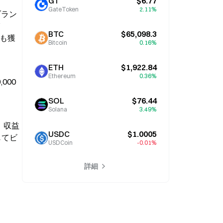
GT
$6.77
GateToken
2.11%
ブラン
イ
BTC
$65,098.3
トも獲
Bitcoin
0.16%
ETH
$1,922.84
Ethereum
0.36%
000
SOL
$76.44
Solana
3.49%
、収益
USDC
$1.0005
じてビ
USDCoin
-0.01%
詳細