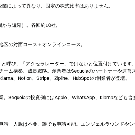
は企業によって異なり、固定の株式比率はありません。
間から短縮）。各回約10社。
地区の対面コース＋オンラインコース。
媒）」と呼び、「アクセラレーター」ではないと位置付けています
ーム構築、成長戦略。創業者はSequoiaのパートナーや運営
Notion、Stripe、Zipline、HubSpotの創業者が登壇。
uoiaの投資例にはApple、WhatsApp、Klarnaなども
アクセスして申請。人脈は不要。誰でも申請可能。エンジェルラウンドや