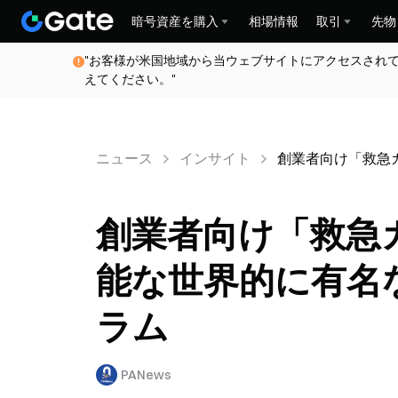
暗号資産を購入
相場情報
取引
先物
"お客様が米国地域から当ウェブサイトにアクセスされ
えてください。"
ニュース
インサイト
創業者向け「救急
創業者向け「救急ガ
能な世界的に有名
ラム
PANews