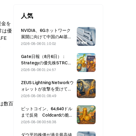
人気
資金を
NVIDIA、6Gネットワーク
常は優
展開に向けて中国のAI基地
FE
局サプライヤーを模索
2026-08-06 01:10:02
。
Gate日報（8月6日）：
Strategyの優先株STRCが
力強く反発、Blockが2026
2026-08-06 01:24:57
年通期業績見通しを引き上
げる
ZEUS Lightning Networkウ
ォレットが攻撃を受けて一
時停止、公式はユーザー資
2026-08-06 01:08:49
金に被害はないと発表
は数百
ビットコイン、64,640ドル
まで反発 Coldcardの脆弱
性を受け、アクティブウォ
2026-08-06 00:58:38
レット数が3カ月ぶりの高水
準に達する
ダウ平均株価が過去最高値