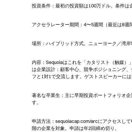
投資条件：最初の投資額は100万ドル。条件
アクセラレーター期間：4〜5週間（最近は8週
場所：ハイブリッド方式。ニューヨーク／湾岸
内容：Sequoiaはこれを「カタリスト（触
は企業設計：顧客中心、競争ポジショニング、チ
フと1対1で交流します。ゲストスピーカーにはKlarna、
著名な卒業生：主に早期投資ポートフォリオ企業。Seq
す。
申請方法：sequoiacap.com/arcに
階の企業を対象。申請は年2回締め切り。