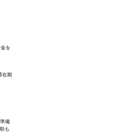
資金を
滞在期
達準備
援助も