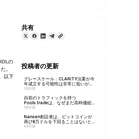
共有
OLの
投稿者の更新
した。
。以下
グレースケール：CLARITY法案が今
年成立する可能性は非常に低いが、
影響は限定的
18分前
自前のトラフィックを持つ
Pools.tradeは、なぜまだ高時価総
額のミームコインを生み出せていな
38分前
いのか？
Nansen創設者は、ビットコインが
再び6万ドルを下回ることはないと
考えている
43分前