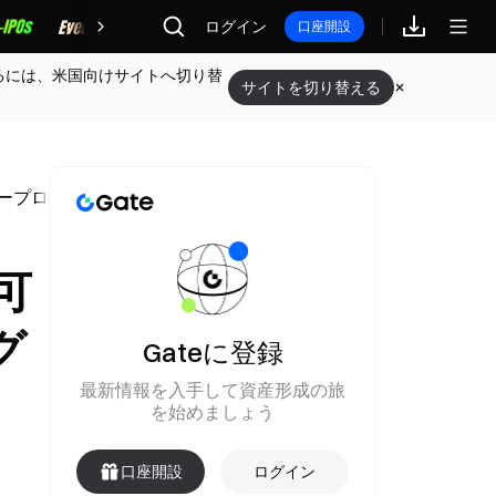
報酬
ログイン
口座開設
るには、米国向けサイトへ切り替
サイトを切り替える
ープログラム
可
グ
Gateに登録
最新情報を入手して資産形成の旅
を始めましょう
口座開設
ログイン