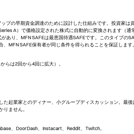
rがスタートアップの早期資金調達のために設計した仕組みです。投資家は
ries A）で価格設定された株式に自動的に変換されます（通
あり、MFN SAFEは最恵国待遇SAFEです。このタイプのSA
、MFN SAFE保有者が同じ条件を得られることを保証します
年からは2回から4回に拡大）。
した起業家とのディナー、小グループディスカッション。最後
かりません。
ase、DoorDash、Instacart、Reddit、Twitch。