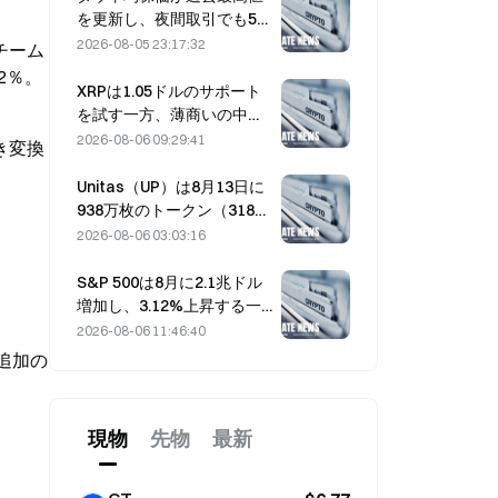
を更新し、夜間取引でも5日
続伸を維持；AI投資が上昇
2026-08-05 23:17:32
。チーム
をけん引した。
2％。
XRPは1.05ドルのサポート
を試す一方、薄商いの中で
イーサリアムは1,908ドルを
2026-08-06 09:29:41
づき変換
維持
Unitas（UP）は8月13日に
938万枚のトークン（318万
ドル相当）をアンロックす
2026-08-06 03:03:16
る予定です。
S&P 500は8月に2.1兆ドル
増加し、3.12%上昇する一
方、Bitcoinはわずか2%の
2026-08-06 11:46:40
上昇にとどまった
追加の
現物
先物
最新