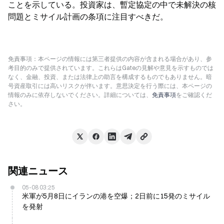
ことを示している。投資家は、暫定協定の中で未解決の核
問題とミサイル計画の条項に注目すべきだ。
免責事項：本ページの情報には第三者提供の内容が含まれる場合があり、参
考目的のみで提供されています。これらはGateの見解や意見を示すものでは
なく、金融、投資、または法律上の助言を構成するものでもありません。暗
号資産取引には高いリスクが伴います。意思決定を行う際には、本ページの
情報のみに依存しないでください。詳細については、
免責事項
をご確認くだ
さい。
関連ニュース
05-08 03:25
米軍が5月8日にイランの港を空爆；2日前に15発のミサイル
を発射