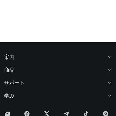
案内
当社について
商品
採用情報
P2P
サポート
ニュースルーム
交換 & ブロック取引
VIP特典
F1 Oracle Red Bull Racing 公式スポンサー
学ぶ
現物取引
機関向けサービス
利用規約
アカデミー
証拠金取引
フィードバック
リスク警告
Gateニュース
投資センター