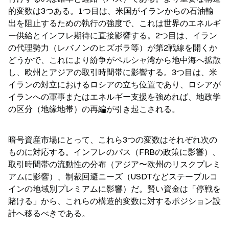
的変数は3つある。1つ目は、米国がイランからの石油輸
出を阻止するための執行の強度で、これは世界のエネルギ
ー供給とインフレ期待に直接影響する。2つ目は、イラン
の代理勢力（レバノンのヒズボラ等）が第2戦線を開くか
どうかで、これにより紛争がペルシャ湾から地中海へ拡散
し、欧州とアジアの取引時間帯に影響する。3つ目は、米
イランの対立におけるロシアの立ち位置であり、ロシアが
イランへの軍事またはエネルギー支援を強めれば、地政学
の区分（地缘地帯）の再編が引き起こされる。
暗号資産市場にとって、これら3つの変数はそれぞれ次の
ものに対応する。インフレのパス（FRBの政策に影響）、
取引時間帯の流動性の分布（アジア〜欧州のリスクプレミ
アムに影響）、制裁回避ニーズ（USDTなどステーブルコ
インの地域別プレミアムに影響）だ。賢い資金は「停戦を
賭ける」から、これらの構造的変数に対するポジション設
計へ移るべきである。