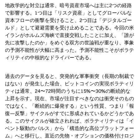
地政学的な対立は通常、暗号資産市場へは主に2つの経路
で影響する。1つ目は「リスク資産」としてグローバルな
資本フローの衝撃を受けること、2つ目は「デジタルゴー
ルド」として避避需要を受け止めることである。今回の米
イランがホルムズ海峡で直接交戦したことに加え、「誰が
先に攻撃したのか」をめぐる双方の世論戦が重なり、事象
の予測不能性が大幅に高まった。予測不能性こそがボラテ
ィリティの中核的なドライバーである。
過去のデータを見ると、突発的な軍事衝突（長期の制裁で
はない）が発生した場合、ビットコインの実現ボラティリ
ティは通常、24〜72時間のうちに15%〜30%の断続的な
上昇を示す。現在、市場が注目すべきなのは衝突そのもの
ではなく、「断続的に爆発する」という性質、つまり「報
復—反撃」サイクルがすでに形成されているかどうかであ
る。このサイクルが確立されれば、ボラティリティは「イ
ベント駆動のパルス」から「構造的な高位プラットフォー
ム」へと移行し、直近の先物・オプションの価格付けロジ