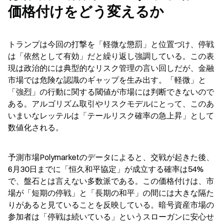
価格付けをどう変えるか
トランプは今回の打撃を「軽微な懲罰」と位置づけ、停戦
は「依然として有効」だと繰り返し強調している。この表
現は政治的には典型的なリスク管理の言い回しだが、金融
市場では危険な認識のギャップを生み出す。「軽微」と
「強烈」の行動に関する閾値が市場には判断できないので
ある。アルゴリズム取引やリスクモデルにとって、このあ
いまいなレッテルは「テールリスク確率の急上昇」として
数値化される。
予測市場Polymarketのデータによると、交戦が起きた後、
6月30日までに「恒久和平協定」が成立する確率は54%
で、盤石とは言えない多数派である。この価格付けは、市
場が「短期の停戦」と「長期の和平」の間には大きな隔た
りがあると見ていることを反映している。暗号資産市場の
参加者は「停戦は続いている」というスローガンに安心せ