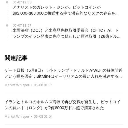
05-07 12:30
アナリストのガレット・ジンが、ビットコインが
$82,000-$83,000に接近する中で潜在的なリスクの存在を警
告
05-07 11:57
米司法省（DOJ）と米商品先物取引委員会（CFTC）が、ト
ランプのイラン発表に先立つ疑わしい原油取引（26億ドル）
について調査を開始
関連記事
ゲート日報（5月8日）：小トランプ・ドナルドがWLFIの解体間近
という噂を否定；BitMineはイーサリアムの買い入れを減速すると
評価
Market Whisper
05-08 01:35
イランとトルコのホルムズ海峡で再び交戦が発生し、ビットコイ
ンの買い手（ロング）が2億6900万ドル超で清算された
Market Whisper
05-08 01:04