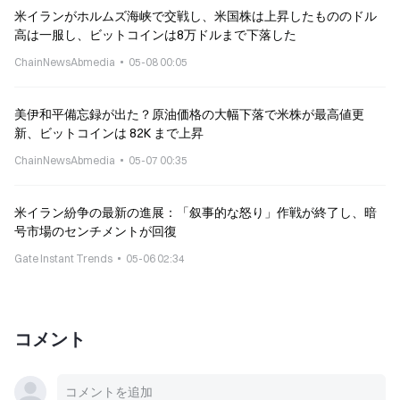
米イランがホルムズ海峡で交戦し、米国株は上昇したもののドル
高は一服し、ビットコインは8万ドルまで下落した
ChainNewsAbmedia
05-08 00:05
美伊和平備忘録が出た？原油価格の大幅下落で米株が最高値更
新、ビットコインは 82K まで上昇
ChainNewsAbmedia
05-07 00:35
米イラン紛争の最新の進展：「叙事的な怒り」作戦が終了し、暗
号市場のセンチメントが回復
Gate Instant Trends
05-06 02:34
コメント