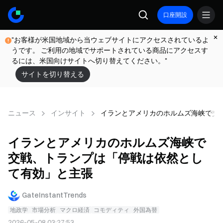
口座開設
"お客様が米国地域から当ウェブサイトにアクセスされているよ
うです。 ご利用の地域でサポートされている商品にアクセスす
るには、米国向けサイトへ切り替えてください。"
サイトを切り替える
ニュース
インサイト
イランとアメリカのホルムズ海峡で交
イランとアメリカのホルムズ海峡で
交戦、トランプは「停戦は依然とし
て有効」と主張
GateInstantTrends
地政学
市場分析
マクロ経済
コモディティ
外国為替
2026-05-08 03:27:53