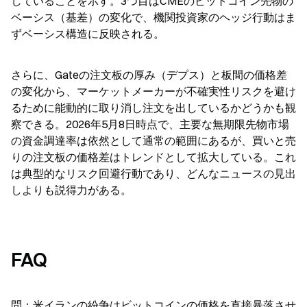
していることを示す。3つ目はCMEのビットコイン先物の
ベーシス（基差）の変化で、機関投資家のヘッジ行動はま
ずベーシス構造に反映される。
さらに、Gateの注文板の厚み（デプス）と板間の価格差
の変化から、マーケットメーカーが不確実性リスクを避け
るために能動的に取り消し注文を出しているかどうかも観
察できる。2026年5月8日時点で、主要な無期限先物市場
の資金調達率は依然として通常の範囲にあるが、買いと売
りの注文板の価格差はトレンドとして拡大している。これ
は典型的なリスク回避行動であり、どんなニュースの見出
しよりも説得力がある。
FAQ
問：米イランの紛争はビットコインの価格を直接暴落させ