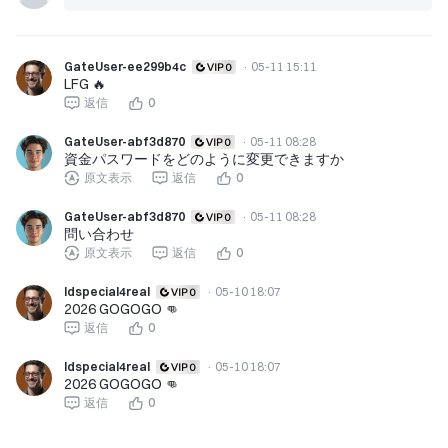
GateUser-ee299b4c
·
05-11 15:11
LFG 🔥
返信
0
GateUser-abf3d870
·
05-11 08:28
資金パスワードをどのように変更できますか
原文表示
返信
0
GateUser-abf3d870
·
05-11 08:28
問い合わせ
原文表示
返信
0
Idspecial4real
·
05-10 18:07
2026 GOGOGO 👊
返信
0
Idspecial4real
·
05-10 18:07
2026 GOGOGO 👊
返信
0