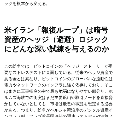
ックを根本から変える。
米イラン「報復ループ」は暗号
資産のヘッジ（避避）ロジック
にどんな深い試練を与えるのか
この紛争では、ビットコインの「ヘッジ」ストーリーが重
要なストレステストに直面している。従来のヘッジ資産で
ある金とは異なり、ビットコインのグローバルな流動性は
電力やネットワークのインフラに強く依存しており、そこ
はまさに軍事衝突の中で最も脆弱になりやすい部分だ。ホ
ルムズ海峡での衝突はまだ主要鉱山や取引ノードを直接脅
かしていないとしても、市場は最悪の事態を想定する必要
がある。つまり、紛争がペルシャ湾沿岸のデジタル資産イ
ンフラ（例：アラブ首長国連邦の関連カストディや清算ノ