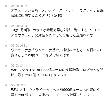
06-09 08:26
スウェーデン首相、ノルディック・バルト・ウクライナ首脳
会議に出席するためタリンに到着
06-08 23:24
EUは6月8日にカラスが時期尚早な対話に警告する中、ロシ
アとウクライナの対話をめぐって分裂した立場を示す
06-08 16:31
ウクライナは「ウクライナ基金」枠組みのもと、今日EUの
資金として28億ユーロを受け取ります
06-08 13:47
EUがウクライナ向け900億ユーロの支援融資プログラムを開
始、最初の9.1億ユーロのトランシェ
06-08 09:40
EUは今月、ウクライナ向けの総額900億ユーロの融資のうち
最初の59億ユーロを拠出し、ドローン計画に注力する