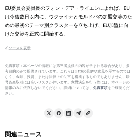
EU委員会委員長のフォン・デア・ライエンによれば、EU
は今後数日以内に、ウクライナとモルドバの加盟交渉のた
めの最初のテーマ別クラスターを立ち上げ、EU加盟に向
けた交渉を正式に開始する。
ソースを表示
免責事項：本ページの情報には第三者提供の内容が含まれる場合があり、参
考目的のみで提供されています。これらはGateの見解や意見を示すものでは
なく、金融、投資、または法律上の助言を構成するものでもありません。暗
号資産取引には高いリスクが伴います。意思決定を行う際には、本ページの
情報のみに依存しないでください。詳細については、
免責事項
をご確認くだ
さい。
関連ニュース