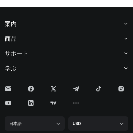
案内
当社について
商品
採用情報
P2P
サポート
ニュースルーム
交換 & ブロック取引
VIP特典
F1 Oracle Red Bull Racing 公式スポンサー
学ぶ
現物取引
機関向けサービス
利用規約
アカデミー
証拠金取引
フィードバック
リスク警告
Gateニュース
投資センター
お知らせ
プライバシー規約
Gateブログ
ETF
手数料
クッキーポリシー
暗号貨百科事典
先物
ヘルプセンター
メディアキット
Gateリサーチ
CFD
日本語
USD
上場申請
準備金証明
ビットコイン半減期
株式