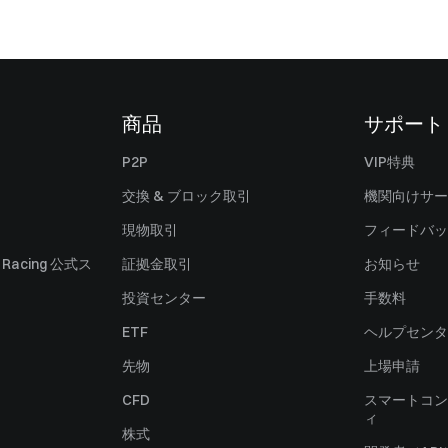
商品
サポート
P2P
VIP特典
交換 & ブロック取引
機関向けサー
現物取引
フィードバッ
ll Racing 公式ス
証拠金取引
お知らせ
投資センター
手数料
ETF
ヘルプセンタ
先物
上場申請
CFD
スマートコン
ィ
株式