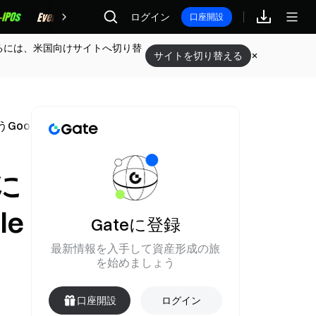
報酬
ログイン
口座開設
るには、米国向けサイトへ切り替
サイトを切り替える
oogleに命令
に
e
Gateに登録
最新情報を入手して資産形成の旅
を始めましょう
口座開設
ログイン