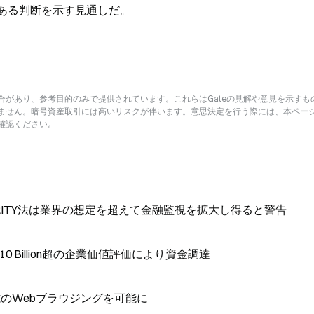
のある判断を示す見通しだ。
があり、参考目的のみで提供されています。これらはGateの見解や意見を示すも
ません。暗号資産取引には高いリスクが伴います。意思決定を行う際には、本ペー
確認ください。
RITY法は業界の想定を超えて金融監視を拡大し得ると警告
10 Billion超の企業価値評価により資金調達
話形式のWebブラウジングを可能に