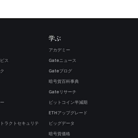
学ぶ
アカデミー
ビス
Gateニュース
ク
Gateブログ
暗号貨百科事典
Gateリサーチ
ー
ビットコイン半減期
ETHアップグレード
トラクトセキュリテ
ビッグデータ
暗号貨価格