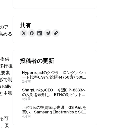
、
共有
のア
高める
、提供
投稿者の更新
移行担
入要素
Hyperliquidのクジラ、ロング／ショ
ート比率0.97で総額44750億7,500万
形で制
ドル相当のポジションを保有
2分前
lly
SharpLinkのCEO、今週EIP-8363へ
と主張
の反対を表明し、ETHの対ビットコ
イン優位性が損なわれるリスクを警
4分前
告
上位1％の投資家は先週、GS P&Lを
買い、Samsung ElectronicsとSK
Hynixを売却した。
4分前
れる可
れ、委