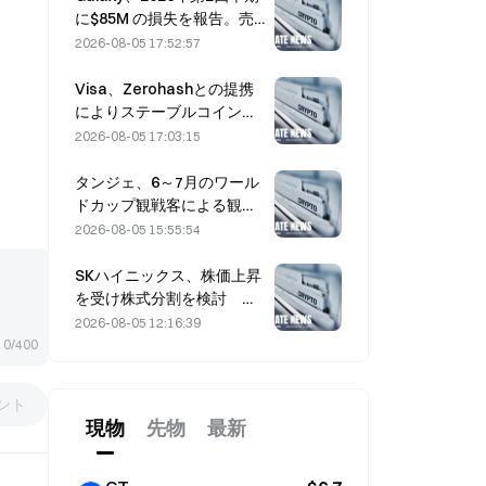
に$85M の損失を報告。売
上高は3億ドル下振れし、株
2026-08-05 17:52:57
価は7.23％下落
Visa、Zerohashとの提携
によりステーブルコイン決
済をVisa Directに統合
2026-08-05 17:03:15
タンジェ、6～7月のワール
ドカップ観戦客による観光
需要を追い風に売上高5％増
2026-08-05 15:55:54
SKハイニックス、株価上昇
を受け株式分割を検討 幹
部「不可能ではない」
2026-08-05 12:16:39
0/400
ント
現物
先物
最新