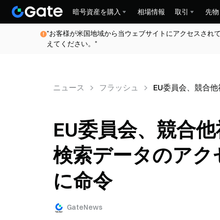
暗号資産を購入
相場情報
取引
先物
"お客様が米国地域から当ウェブサイトにアクセスされ
えてください。"
ニュース
フラッシュ
EU委員会、競合他
EU委員会、競合他
検索データのアクセ
に命令
GateNews