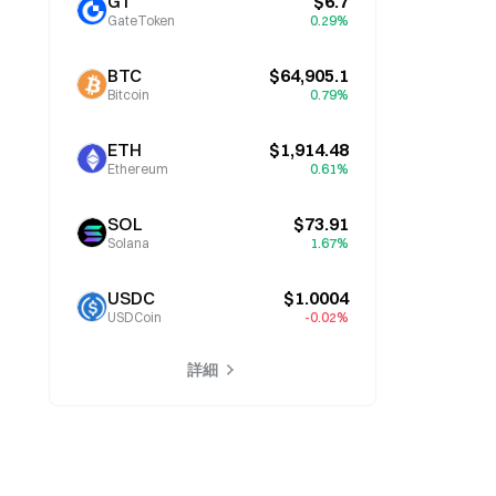
GT
$6.7
GateToken
0.29%
BTC
$64,905.1
Bitcoin
0.79%
ETH
$1,914.48
Ethereum
0.61%
SOL
$73.91
Solana
1.67%
USDC
$1.0004
USDCoin
-0.02%
詳細