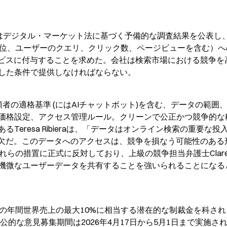
委員会はデジタル・マーケット法に基づく予備的な調査結果を公表し
（順位、ユーザーのクエリ、クリック数、ページビューを含む）へ
ービスに付与することを求めた。会社は検索市場における競争を
した条件で提供しなければならない。
者の適格基準 (にはAIチャットボット)を含む、データの範囲
価格設定、アクセス管理ルール。クリーンで公正かつ競争的な
eresa Ribieraは、「データはオンライン検索の重要な投
可欠だ。このデータへのアクセスは、競争を損なう可能性のある
らの措置に正式に反対しており、上級の競争担当弁護士Clare Ke
機微なユーザーデータを共有することを強いられることになる
abetの年間世界売上の最大10%に相当する潜在的な制裁金を科さ
ある。公的な意見募集期間は2026年4月17日から5月1日まで実施さ