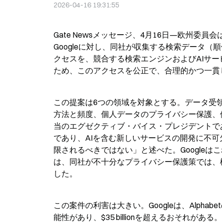
2026-04-16 19:31:55
Gate Newsメッセージ、4月16日—欧州
Googleに対し、同社が収集する検索データ
クセスを、競合する検索エンジンおよびAIサ
ため、このアクセスを公正で、合理的かつ一貫
この提案は6つの領域を対象とする。データ受領
方法と頻度、個人データのプライバシー保護、
当のエグゼクティブ・バイス・プレジデントであるT
であり、AIを含む新しいサービスの開発に不
限されるべきではない」と述べた。Googleはこれ
は、同社が不十分なプライバシー保護策では、
した。
この案件の利害は大きい。Googleは、Alph
能性があり、$35 billionを超えるおそれが