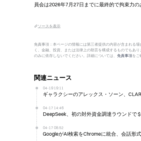
員会は2026年7月27日までに最終的で拘束力
ソースを表示
免責事項：本ページの情報には第三者提供の内容が含まれる場合
く、金融、投資、または法律上の助言を構成するものでもあり
のみに依存しないでください。詳細については、
免責事項
をご
関連ニュース
04-19 19:11
ギャラクシーのアレックス・ソーン、CLA
04-17 14:46
DeepSeek、初の対外資金調達ラウンドで $
04-17 08:52
GoogleがAI検索をChromeに統合、会