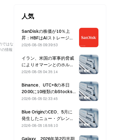
人気
SanDiskの株価が10％上
昇：HBFはAIストレージの
新たなサイクルをどう切り
のではな
2026-08-05 09:39:53
ジの情報
開くのか、決算は成長シナ
リオを裏付けられるか？
イラン、米国の軍事的脅威
によりオマーンとのホルム
ズ海峡合意が遅延すると表
2026-08-05 04:35:14
明（8月5日）
Binance、UTC+8の本日
20:00に10種類のbStocks
取引ペアの取引を開始、メ
2026-08-05 02:33:45
イカー手数料は無料
Blue OriginのCEO、5月に
発生したニュー・グレンの
爆発はBE-4エンジンのバル
2026-08-05 18:58:10
ブ故障が原因と説明
Galaxy、2026年第2四半期