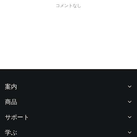
コメントなし
案内
当社について
商品
採用情報
P2P
サポート
ニュースルーム
交換 & ブロック取引
VIP特典
F1 Oracle Red Bull Racing 公式スポンサー
学ぶ
現物取引