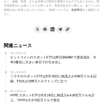
なく、金融、投資、または法律上の助言を構成するものでもありません。暗
号資産取引には高いリスクが伴います。意思決定を行う際には、本ページの
情報のみに依存しないでください。詳細については、
免責事項
をご確認くだ
さい。
関連ニュース
05-19 02:16
ビットコインのスポットETFは昨日$649M で資金流出、今
年3番目に大きい単日での引き出し
05-19 00:43
ソラナのスポットETFは5月18日に純流入が206万ドルを記
録、FSOLが298万ドルでトップに立つ
05-19 00:14
HYPE スポットETFが5月18日に純流入4.418百万ドルを計
上、THYPが2.373百万ドルで首位