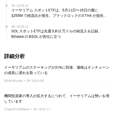
05-18 03:22
イーサリアム スポットETFは、5月11日〜15日の週に
$255M で純流出が発生、ブラックロックの ETHA が損失を
主導
05-18 03:12
SOL スポットETFは先週 5,812 万ドルの純流入を記録、
Bitwise の BSOL が首位に立つ
詳細分析
イーサリアムのステーキングが31%に到達、価格はオンチェーン
の成長に遅れを取っている
Ethan Brooks
05-18 22:56
機関投資家の導入が拡大するにつれて、イーサリアムは勢いを増
しています
CryptoFrontNews
05-18 07:17