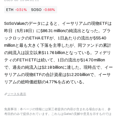
ETH
-0.51%
SOSO
-0.66%
SoSoValueのデータによると、イーサリアムの現物ETFは
昨日（5月18日）に$86.31 millionの純流出となった。ブラ
ックロックのETHA ETFが、1日あたりの流出が$55.40 
millionと最も大きく下落を主導したが、同ファンドの累計
の純流入は設立以来$11.76 billionとなっている。フィデリ
ティのFETH ETFは続いて、1日の流出が$14.70 million
で、過去の純流入は$2.18 billionに達した。現時点で、イー
サリアムの現物ETFの合計資産は$12.20 billionで、イーサ
リアムの総時価総額の4.77%を占めている。
ソースを表示
免責事項：本ページの情報には第三者提供の内容が含まれる場合があり、参
考目的のみで提供されています。これらはGateの見解や意見を示すものでは