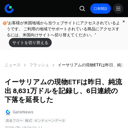
口座開設
"お客様が米国地域から当ウェブサイトにアクセスされているよ
うです。 ご利用の地域でサポートされている商品にアクセスす
るには、米国向けサイトへ切り替えてください。"
サイトを切り替える
ニュース
フラッシュ
イーサリアムの現物ETFは昨日、純流出
イーサリアムの現物ETFは昨日、純流
出 8,631万ドルを記録し、6日連続の
下落を延長した
GateNews
資金フロー
株式
オンチェーンデータ
2026-05-19 04:01:11