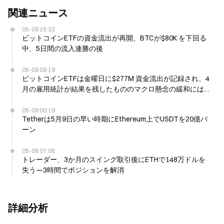
関連ニュース
05-09 15:33
ビットコインETFの資金流出が再開、BTCが$80K を下回る
中、5日間の流入連勝の後
05-09 09:19
ビットコインETFは金曜日に$277M 資金流出が記録され、4
月の雇用統計が結果を残したもののマクロ懸念の緩和には至
らず
05-09 00:19
Tetherは5月9日の早い時期にEthereum上でUSDTを20億バ
ーン
05-08 07:08
トレーダー、3か月のスイング取引後にETHで148万ドルを
失う—3時間でポジションを解消
詳細分析