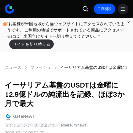
口座開設
"お客様が米国地域から当ウェブサイトにアクセスされているよ
うです。 ご利用の地域でサポートされている商品にアクセスす
るには、米国向けサイトへ切り替えてください。"
サイトを切り替える
ニュース
フラッシュ
イーサリアム基盤のUSDTは金曜に12
イーサリアム基盤のUSDTは金曜に
12.9億ドルの純流出を記録、ほぼ3か
月で最大
GateNews
オンチェーンデータ
資金フロー
ethereum news
2026-05-10 05:02:00