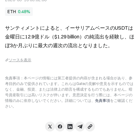
ETH
0.48%
サンティメントによると、イーサリアムベースのUSDTは
金曜日に12.9億ドル（$1.29 billion）の純流出を経験し、ほ
ぼ3か月ぶりに最大の週次の流出となりました。
ソースを表示
免責事項：本ページの情報には第三者提供の内容が含まれる場合があり、参
考目的のみで提供されています。これらはGateの見解や意見を示すものでは
なく、金融、投資、または法律上の助言を構成するものでもありません。暗
号資産取引には高いリスクが伴います。意思決定を行う際には、本ページの
情報のみに依存しないでください。詳細については、
免責事項
をご確認くだ
さい。