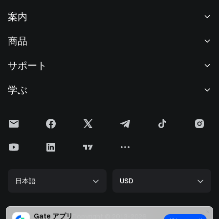
案内
当社について
商品
採用情報
P2P
サポート
ニュースルーム
交換 & ブロック取引
VIP特典
F1 Oracle Red Bull Racing 公式スポンサー
学ぶ
現物取引
機関向けサービス
利用規約
アカデミー
証拠金取引
フィードバック
リスク警告
Gateニュース
投資センター
お知らせ
プライバシー規約
Gateブログ
ETF
手数料
クッキーポリシー
暗号貨百科事典
先物
ヘルプセンター
メディアキット
Gateリサーチ
CFD
日本語
USD
上場申請
準備金証明
ビットコイン半減期
株式
スマートコントラクトセキュリティ
ライセンス
ETHアップグレード
Alpha
開発者（API）
セキュリティ
Gate アプリ
Copyright © 2013-2026.