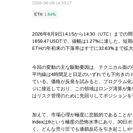
2026-06-09 14:33:17
ETH
1.64%
2026年6月9日14:15から14:30（UTC）まで
1659.47 USDTで、値幅は1.27%に達
ETHの年初来の下落率はすでに32.63%まで
今回の変動の主な駆動要因は、テクニカル面の
平均線は4時間足と日足のいずれでも下向きの
ている。価格が反発を試みると、プログラム化され
ジに接近しており、この領域はロング清算が集中
はリスク管理のために先回りしてポジションを
加えて、市場心理が極度に悲観的であることが、ボラ
Indexは8という極度の恐怖水準にあり、30
く、どんな売り圧でも連鎖反応を引き起こしや