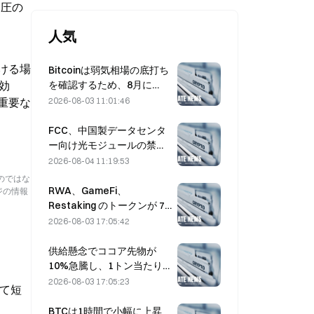
り圧の
人気
ける場
Bitcoinは弱気相場の底打ち
を確認するため、8月に
効
$63,000を上回って引ける
2026-08-03 11:01:46
重要な
必要がある――リサーチが
言うところでは10倍の可能
FCC、中国製データセンタ
性
ー向け光モジュールの禁止
案を策定、Xinyuanは27%
2026-08-04 11:19:53
の市場シェアに影響を受け
のではな
る可能性
RWA、GameFi、
ジの情報
Restaking のトークンが 7
月のリード市場パフォーマ
2026-08-03 17:05:42
ンスを牽引
供給懸念でココア先物が
10%急騰し、1トン当たり
6,000ドルに接近
2026-08-03 17:05:23
して短
BTCは1時間で小幅に上昇