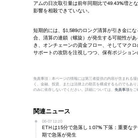
アムの日次取引量は前年同期比で49.43%増
影響を相殺できていない。
短期的には、$1,589のロング清算が引き金
合、清算の連鎖（螺旋）が発生する可能性があ
き、オンチェーンの資金フロー、そしてマクロ
サポートの攻防を注視しつつ、保有ポジション
免責事項：本ページの情報には第三者提供の内容が含まれる場合
く、金融、投資、または法律上の助言を構成するものでもあり
のみに依存しないでください。詳細については、
免責事項
をご
関連ニュース
06-07 12:20
ETH は15分で急落し 1.07% 下落：
期で急落が発生