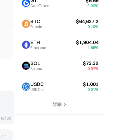
GT
$6.66
GateToken
3.09%
BTC
$64,627.2
Bitcoin
0.70%
ETH
$1,904.04
Ethereum
1.66%
SOL
$73.32
Solana
-0.97%
USDC
$1.001
USDCoin
0.01%
詳細
0/400
ント