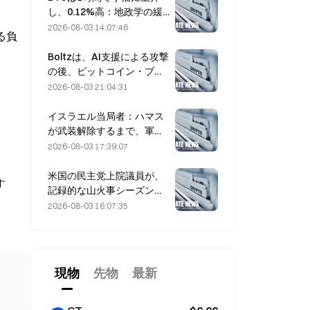
し、0.12%高：地政学の緩
和とマクロのムードの連動
2026-08-03 14:07:46
る負
が短期のリバウンドを後押
し
Boltzは、AI支援による攻撃
の後、ビットコイン・ブリ
ッジのサービスを無期限停
2026-08-03 21:04:31
止しました
イスラエル当局者：ハマス
が武装解除するまで、軍の
資金拠出（撤退）は行わな
2026-08-03 17:39:07
い
米国の民主党上院議員が、
す
記録的な山火事シーズンを
背景に、CFTCに対して山
2026-08-03 16:07:35
火事の賭け商品を制限する
よう求める
現物
先物
最新