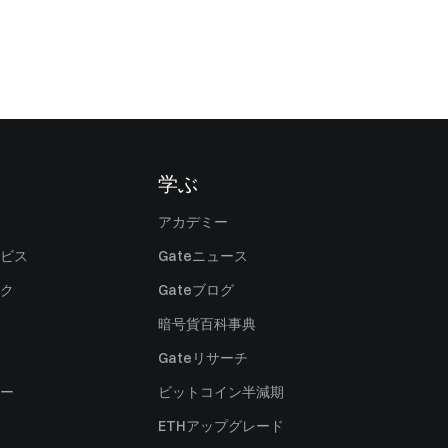
学ぶ
アカデミー
ビス
Gateニュース
ク
Gateブログ
暗号貨百科事典
Gateリサーチ
ー
ビットコイン半減期
ETHアップグレード