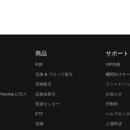
商品
サポート
P2P
VIP特典
交換 & ブロック取引
機関向けサー
現物取引
フィードバッ
ll Racing 公式ス
証拠金取引
お知らせ
投資センター
手数料
ETF
ヘルプセンタ
先物
上場申請