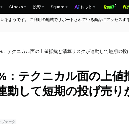
Stocks
投資
Square
もっと
ているようです。 ご利用の地域でサポートされている商品にアクセスす
1.05%：テクニカル面の上値抵抗と清算リスクが連動して短期の
.05%：テクニカル面の上値
連動して短期の投げ売り
ィブデータ