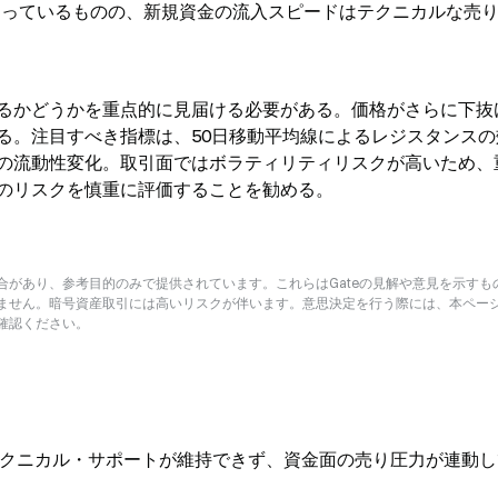
となっているものの、新規資金の流入スピードはテクニカルな売
になるかどうかを重点的に見届ける必要がある。価格がさらに下抜
る。注目すべき指標は、50日移動平均線によるレジスタンスの
の流動性変化。取引面ではボラティリティリスクが高いため、
のリスクを慎重に評価することを勧める。
があり、参考目的のみで提供されています。これらはGateの見解や意見を示すも
ません。暗号資産取引には高いリスクが伴います。意思決定を行う際には、本ペー
確認ください。
重要なテクニカル・サポートが維持できず、資金面の売り圧力が連動