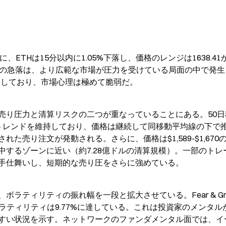
の間に、ETHは15分以内に1.05%下落し、価格のレンジは1638.41
した。短期の急落は、より広範な市場が圧力を受けている局面の中で発
拡大しており、市場心理は極めて脆弱だ。
売り圧力と清算リスクの二つが重なっていることにある。50日
トレンドを維持しており、価格は継続して同移動平均線の下で
た売り注文が発動される。さらに、価格は$1,589-$1,670
するゾーンに近い（約7.28億ドルの清算規模）。一部のトレ
手仕舞いし、短期的な売り圧をさらに強めている。
ティリティの振れ幅を一段と拡大させている。Fear & Gree
日ボラティリティは9.77%に達している。これは投資家のメンタル
すい状況を示す。ネットワークのファンダメンタル面では、イ