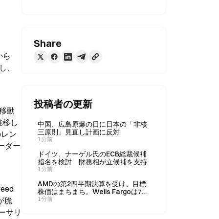
Share
から
生し、
投稿者の更新
移動
推移し
中国、広島原爆の日に日本の「非核
三原則」見直し計画に反対
のレン
1分前
ーダー
ドイツ、ナーゲル氏のECB総裁候補
指名を検討 財務相が立候補を支持
1分前
AMDの第2四半期決算を受け、目標
d 
株価はまちまち。Wells Fargoは700
ドルに引き上げ、Mizuhoは580ドル
1分前
が脆
に引き下げ。
ーサリ