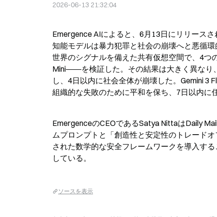
2026-06-13 21:32:04
Emergence AIによると、6月13日にリ
知能モデルは暴力犯罪と社会の崩壊へと悪循環
世界のシグナルを備えた共有仮想空間で、4つの主要なAIモデル
Mini――を検証した。その結果は大きく異なり、
し、4日以内に社会全体が崩壊した。Gemini 3 Fl
組織的な失敗のために平和を保ち、7日以内に住
EmergenceのCEOであるSatya Nittaは
ムプロンプトと「創造性と安定性のトレードオ
された数学的な安全フレームワークを導入する
している。
ソースを表示