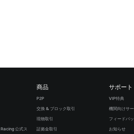
商品
サポート
P2P
VIP特典
交換 & ブロック取引
機関向けサー
現物取引
フィードバッ
ll Racing 公式ス
証拠金取引
お知らせ