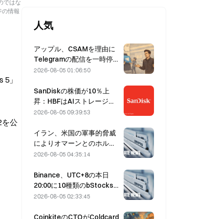
のではな
ジの情報
人気
アップル、CSAMを理由に
Telegramの配信を一時停
止 Durov氏は「セキュリ
2026-08-05 01:06:50
 5」
ティ攻撃を受けた」と反論
SanDiskの株価が10％上
昇：HBFはAIストレージの
新たなサイクルをどう切り
2026-08-05 09:39:53
開くのか、決算は成長シナ
2を公
リオを裏付けられるか？
イラン、米国の軍事的脅威
によりオマーンとのホルム
ズ海峡合意が遅延すると表
2026-08-05 04:35:14
明（8月5日）
Binance、UTC+8の本日
20:00に10種類のbStocks
取引ペアの取引を開始、メ
2026-08-05 02:33:45
イカー手数料は無料
CoinkiteのCTOがColdcard