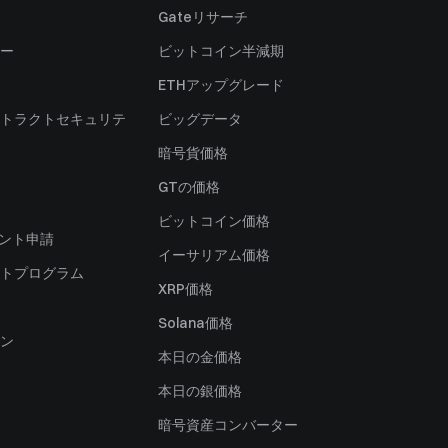
Gateリサーチ
ー
ビットコイン半減期
ETHアップグレード
トラクトセキュリテ
ビッグデータ
暗号貨価格
）
GTの価格
ビットコイン価格
ャント申請
イーサリアム価格
トプログラム
XRP価格
Solana価格
ン
本日の金価格
本日の銀価格
暗号資産コンバーター