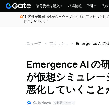
暗号資産を購入
相場情報
取引
先物
"お客様が米国地域から当ウェブサイトにアクセスされ
えてください。"
ニュース
フラッシュ
Emergence
Emergence AI
が仮想シミュレー
悪化していくこと
GateNews
AI業界ニュース