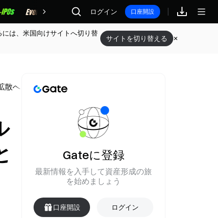
報酬
ログイン
口座開設
るには、米国向けサイトへ切り替
サイトを切り替える
犯罪の拡散へと悪化していくことが示されています
ル
と
Gateに登録
最新情報を入手して資産形成の旅
を始めましょう
口座開設
ログイン