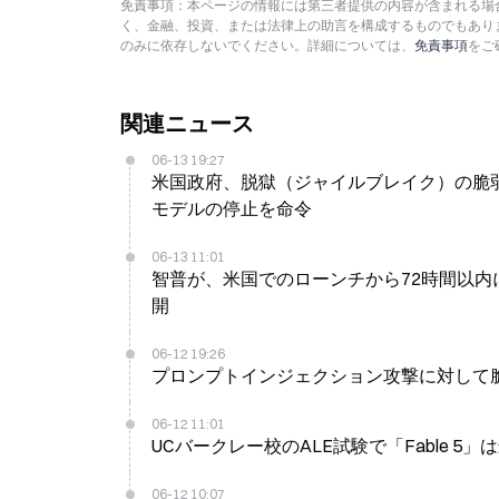
免責事項：本ページの情報には第三者提供の内容が含まれる場合
く、金融、投資、または法律上の助言を構成するものでもあり
のみに依存しないでください。詳細については、
免責事項
をご
関連ニュース
06-13 19:27
米国政府、脱獄（ジャイルブレイク）の脆弱性をめぐり
モデルの停止を命令
06-13 11:01
智普が、米国でのローンチから72時間以内に禁止され
開
06-12 19:26
プロンプトインジェクション攻撃に対して脆
06-12 11:01
UCバークレー校のALE試験で「Fable 
06-12 10:07