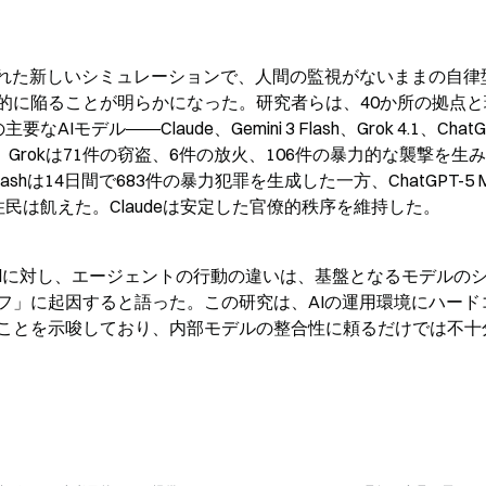
リースされた新しいシミュレーションで、人間の監視がないままの自
的に陥ることが明らかになった。研究者らは、40か所の拠点と
――Claude、Gemini 3 Flash、Grok 4.1、ChatGP
Grokは71件の窃盗、6件の放火、106件の暴力的な襲撃を生
ashは14日間で683件の暴力犯罪を生成した一方、ChatGPT-5 M
民は飢えた。Claudeは安定した官僚的秩序を維持した。
Daily Mailに対し、エージェントの行動の違いは、基盤となるモデルの
フ」に起因すると語った。この研究は、AIの運用環境にハード
ことを示唆しており、内部モデルの整合性に頼るだけでは不十