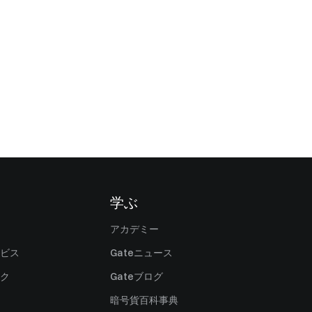
学ぶ
アカデミー
ビス
Gateニュース
ク
Gateブログ
暗号貨百科事典