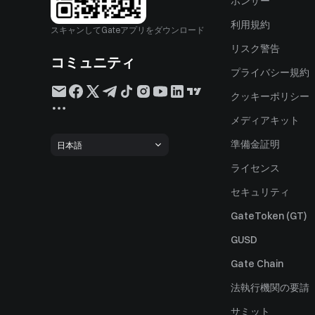
ポンサー
利用規約
スキャンしてGateアプリをダウンロード
リスク警告
コミュニティ
プライバシー規約
クッキーポリシー
メディアキット
準備金証明
日本語
ライセンス
セキュリティ
GateToken (GT)
GUSD
Gate Chain
法執行機関の要請
サミット