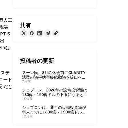
律型人工
共有
現実
T-5 
み出
iniは
投稿者の更新
システ
スーン氏、8月の休会前にCLARITY
法案の議事妨害終結動議を提出へ、
コード
9月の暗号資産法案採決を確実に
7分前
分だと
シェブロン、2026年の設備投資額は
180億～190億ドルの下限になると予
想
10分前
シェブロンは、通年の設備投資額が
年末までに1,800億～1,900億ドルの
レンジの下限となる見通しを示し
12分前
た。