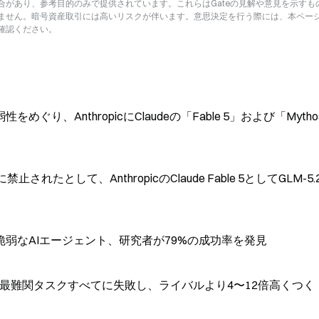
があり、参考目的のみで提供されています。これらはGateの見解や意見を示すも
ません。暗号資産取引には高いリスクが伴います。意思決定を行う際には、本ペー
確認ください。
、AnthropicにClaudeの「Fable 5」および「Mythos
たとして、AnthropicのClaude Fable 5としてGLM-5.
弱なAIエージェント、研究者が79%の成功率を発見
5」は最難関タスクすべてに失敗し、ライバルより4〜12倍高くつく