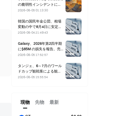
の脆弱性インシデントに関
与し、4回の攻撃を引き起こ
2026-08-05 01:13:30
し、1億1,400万ドルの損失
韓国の国民年金公団、相場
変動の中で8月4日に安定株
へシフト
2026-08-04 21:49:43
Galaxy、2026年第2四半期
に$85M の損失を報告。売
上高は3億ドル下振れし、株
2026-08-05 17:52:57
価は7.23％下落
タンジェ、6～7月のワール
ドカップ観戦客による観光
需要を追い風に売上高5％増
2026-08-05 15:55:54
現物
先物
最新