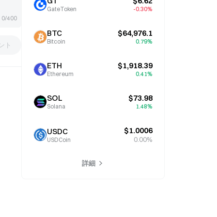
GT
$6.62
GateToken
-0.30%
0/400
BTC
$64,976.1
Bitcoin
0.79%
ント
ETH
$1,918.39
Ethereum
0.41%
SOL
$73.98
Solana
1.48%
$1.0006
USDC
0.00%
USDCoin
詳細