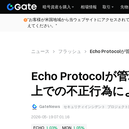
暗号資産を購入
相場情報
取引
先物
"お客様が米国地域から当ウェブサイトにアクセスされ
えてください。"
ニュース
フラッシュ
Echo Protoc
Echo Protoc
上での不正行為により
GateNews
セキュリティインシデント
プロジェクト
2026-05-19 07:01:16
ECHO
1.03%
MON
1.05%