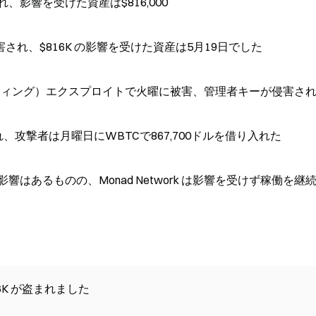
され、影響を受けた資産は$816,000
れ、$816K の影響を受けた資産は5月19日でした
の鋳造（ミンティング）エクスプロイトで火曜に被害、管理者キーが侵害さ
用され、攻撃者は月曜日にWBTCで867,700ドルを借り入れた
bility による影響はあるものの、Monad Network は影響を受けず稼働を
816K が盗まれました