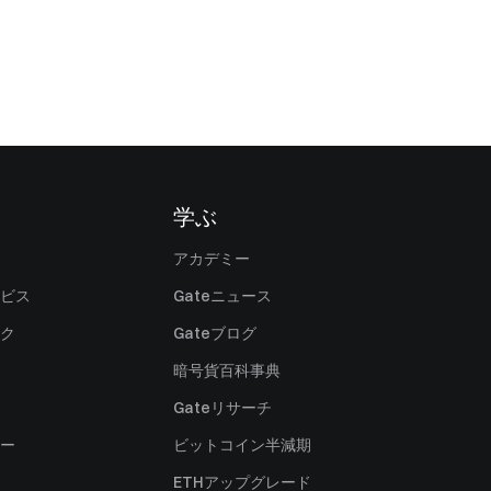
学ぶ
アカデミー
ビス
Gateニュース
ク
Gateブログ
暗号貨百科事典
Gateリサーチ
ー
ビットコイン半減期
ETHアップグレード