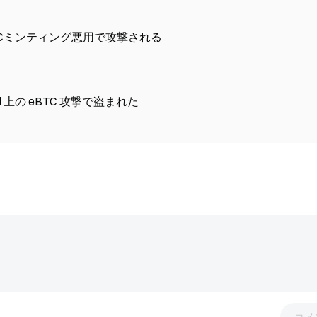
TCミンティング悪用で攻撃される
l の脆弱性悪用: $816K が Monad 上の eBTC 攻撃で盗まれた
コメ