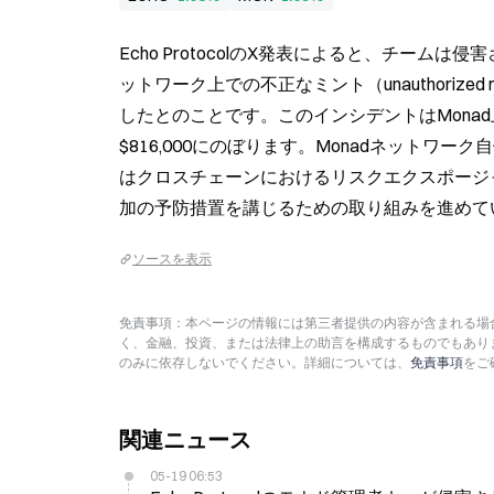
Echo ProtocolのX発表によると、チームは
ットワーク上での不正なミント（unauthorized
したとのことです。このインシデントはMona
$816,000にのぼります。Monadネットワーク
はクロスチェーンにおけるリスクエクスポージ
加の予防措置を講じるための取り組みを進めて
ソースを表示
免責事項：本ページの情報には第三者提供の内容が含まれる場合
く、金融、投資、または法律上の助言を構成するものでもあり
のみに依存しないでください。詳細については、
免責事項
をご
関連ニュース
05-19 06:53