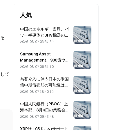
人気
中国のエネルギー当局、パ
ワー半導体とUHV機器の技
れる
術革新を推進。
2026-08-07 03:37:32
Samsung Asset
Management、900億ウォ
ン規模のファンドの運用先
2026-08-07 06:31:10
としてVCパートナー3社を
継続して
選定
為替介入に伴う日本の米国
債中期債売却の可能性は低
く、ロングエンド利回りへ
2026-08-07 18:40:12
の影響も限定的
中国人民銀行（PBOC）上
海本部、8月4日の業務会議
で暗号資産の取り締まりを
2026-08-07 09:43:48
再確認
XRPは1.05ドルのサポート