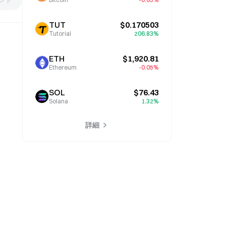
TUT
$0.170503
Tutorial
206.83%
ETH
$1,920.81
Ethereum
-0.05%
SOL
$76.43
Solana
1.32%
詳細