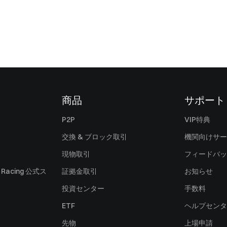
商品
サポート
P2P
VIP特典
交換 & ブロック取引
機関向けサー
現物取引
フィードバッ
ll Racing 公式ス
証拠金取引
お知らせ
投資センター
手数料
ETF
ヘルプセンタ
先物
上場申請