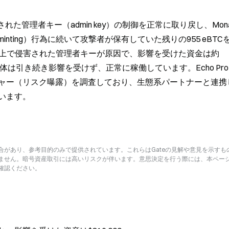
侵害された管理者キー（admin key）の制御を正常に取り戻し、Mon
 minting）行為に続いて攻撃者が保有していた残りの955 eBTC
d上で侵害された管理者キーが原因で、影響を受けた資金は約
自体は引き続き影響を受けず、正常に稼働しています。Echo Proto
ャー（リスク曝露）を調査しており、生態系パートナーと連携
います。
があり、参考目的のみで提供されています。これらはGateの見解や意見を示すも
ません。暗号資産取引には高いリスクが伴います。意思決定を行う際には、本ペー
確認ください。