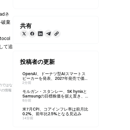
adネ
を破棄
共有
col
して追
投稿者の更新
OpenAI、ドーナツ型AIスマートス
ピーカーを発表、2027年発売で価格
は300～400ドル
2分前
のではな
ジの情報
モルガン・スタンレー、SK hynixと
Samsungの目標株価を据え置き、メ
モリー株の調整局面が終了したと示
8分前
唆
米7月CPI、コアインフレ率は前月比
0.2%、前年比2.5%となる見込み
14分前