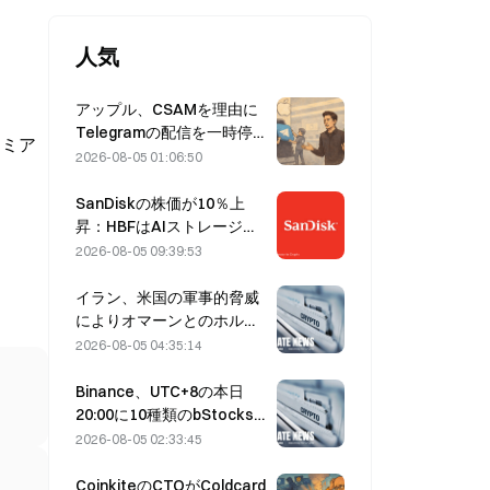
人気
アップル、CSAMを理由に
Telegramの配信を一時停
レミア
止 Durov氏は「セキュリ
2026-08-05 01:06:50
ティ攻撃を受けた」と反論
SanDiskの株価が10％上
昇：HBFはAIストレージの
新たなサイクルをどう切り
2026-08-05 09:39:53
開くのか、決算は成長シナ
リオを裏付けられるか？
イラン、米国の軍事的脅威
によりオマーンとのホルム
ズ海峡合意が遅延すると表
2026-08-05 04:35:14
明（8月5日）
Binance、UTC+8の本日
20:00に10種類のbStocks
取引ペアの取引を開始、メ
2026-08-05 02:33:45
イカー手数料は無料
CoinkiteのCTOがColdcard