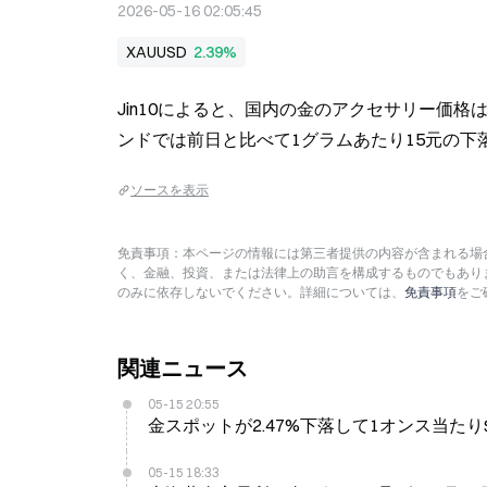
2026-05-16 02:05:45
XAUUSD
2.39%
Jin10によると、国内の金のアクセサリー価格は
ンドでは前日と比べて1グラムあたり15元の下
ソースを表示
免責事項：本ページの情報には第三者提供の内容が含まれる場合
く、金融、投資、または法律上の助言を構成するものでもあり
のみに依存しないでください。詳細については、
免責事項
をご
関連ニュース
05-15 20:55
金スポットが2.47%下落して1オンス当たり$4
05-15 18:33