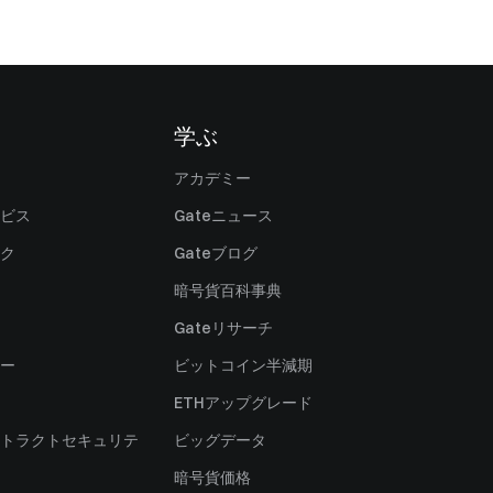
学ぶ
アカデミー
ビス
Gateニュース
ク
Gateブログ
暗号貨百科事典
Gateリサーチ
ー
ビットコイン半減期
ETHアップグレード
トラクトセキュリテ
ビッグデータ
暗号貨価格