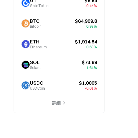
GT
$6.64
GateToken
-0.15%
BTC
$64,909.8
Bitcoin
0.98%
ETH
$1,914.84
Ethereum
0.68%
SOL
$73.69
Solana
1.64%
USDC
$1.0005
USDCoin
-0.02%
詳細