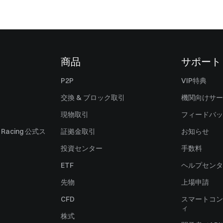
商品
サポート
P2P
VIP特典
交換 & ブロック取引
機関向けサー
現物取引
フィードバッ
ll Racing 公式ス
証拠金取引
お知らせ
投資センター
手数料
ETF
ヘルプセンタ
先物
上場申請
CFD
スマートコン
ィ
株式