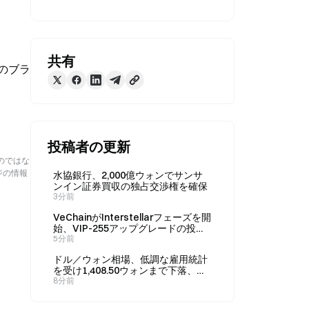
共有
どのブラ
投稿者の更新
のではな
ジの情報
水協銀行、2,000億ウォンでサンサ
ンイン証券買収の独占交渉権を確保
3分前
VeChainがInterstellarフェーズを開
始、VIP-255アップグレードの投票
は8月10日に開始
5分前
ドル／ウォン相場、低調な雇用統計
を受け1,408.50ウォンまで下落、
2024年10月以来の安値
8分前