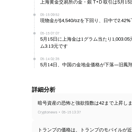
上海黄金交易所の金・銀 T+D 取引は5月1
05-15 09:52
現物金が$4,540/ozを下回り、日中で2.42
05-15 07:07
5月15日に上海金は1グラム当たり1,003
ム3.13元です
05-14 02:35
5月14日、中国の金地金価格が下落—旧鳳
詳細分析
暗号資産の恐怖と強欲指数は42まで上昇し
Cryptonews
05-15 13:37
トランプの価格は、トランプのモバイルが近