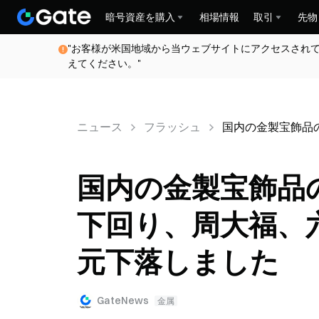
暗号資産を購入
相場情報
取引
先物
"お客様が米国地域から当ウェブサイトにアクセスされ
えてください。"
ニュース
フラッシュ
国内の金製宝飾品の
国内の金製宝飾品の
下回り、周大福、
元下落しました
GateNews
金属