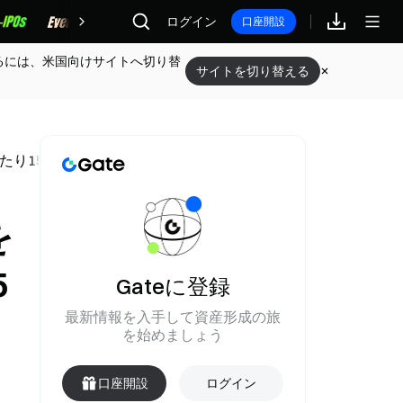
報酬
ログイン
口座開設
るには、米国向けサイトへ切り替
サイトを切り替える
当たり15元下落しました
を
5
Gateに登録
最新情報を入手して資産形成の旅
を始めましょう
口座開設
ログイン