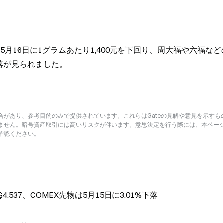
5月16日に1グラムあたり1,400元を下回り、周大福や六福な
落が見られました。
があり、参考目的のみで提供されています。これらはGateの見解や意見を示すも
ません。暗号資産取引には高いリスクが伴います。意思決定を行う際には、本ペー
確認ください。
,537、COMEX先物は5月15日に3.01%下落