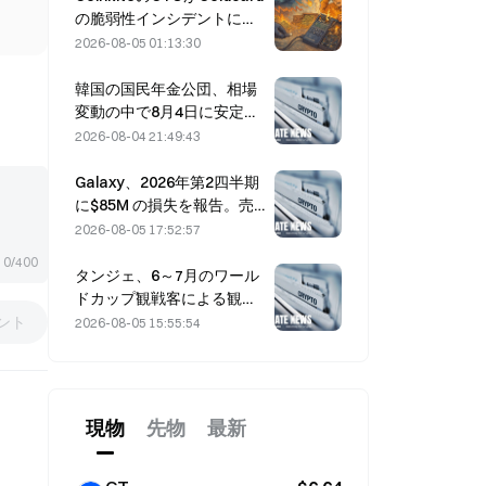
の脆弱性インシデントに関
与し、4回の攻撃を引き起こ
2026-08-05 01:13:30
し、1億1,400万ドルの損失
韓国の国民年金公団、相場
変動の中で8月4日に安定株
へシフト
2026-08-04 21:49:43
Galaxy、2026年第2四半期
に$85M の損失を報告。売
上高は3億ドル下振れし、株
2026-08-05 17:52:57
価は7.23％下落
0/400
タンジェ、6～7月のワール
ドカップ観戦客による観光
需要を追い風に売上高5％増
ント
2026-08-05 15:55:54
現物
先物
最新